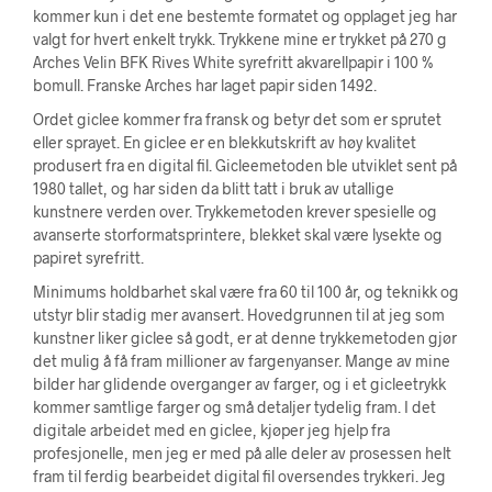
kommer kun i det ene bestemte formatet og opplaget jeg har
valgt for hvert enkelt trykk. Trykkene mine er trykket på 270 g
Arches Velin BFK Rives White syrefritt akvarellpapir i 100 %
bomull. Franske Arches har laget papir siden 1492.
Ordet giclee kommer fra fransk og betyr det som er sprutet
eller sprayet. En giclee er en blekkutskrift av høy kvalitet
produsert fra en digital fil. Gicleemetoden ble utviklet sent på
1980 tallet, og har siden da blitt tatt i bruk av utallige
kunstnere verden over. Trykkemetoden krever spesielle og
avanserte storformatsprintere, blekket skal være lysekte og
papiret syrefritt.
Minimums holdbarhet skal være fra 60 til 100 år, og teknikk og
utstyr blir stadig mer avansert. Hovedgrunnen til at jeg som
kunstner liker giclee så godt, er at denne trykkemetoden gjør
det mulig å få fram millioner av fargenyanser. Mange av mine
bilder har glidende overganger av farger, og i et gicleetrykk
kommer samtlige farger og små detaljer tydelig fram. I det
digitale arbeidet med en giclee, kjøper jeg hjelp fra
profesjonelle, men jeg er med på alle deler av prosessen helt
fram til ferdig bearbeidet digital fil oversendes trykkeri. Jeg