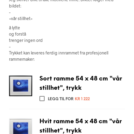
bildet:
–
«vår stillhet»
å lytte
og forstå
trenger ingen ord
–
Trykket kan leveres ferdig innrammet fra profesjonell
rammemaker:
Sort ramme 54 x 48 cm "vår
stillhet", trykk
LEGG TIL FOR
KR
1 222
Hvit ramme 54 x 48 cm "vår
stillhet", trykk