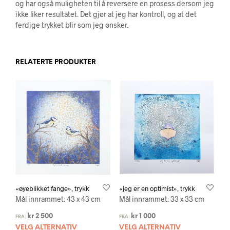
og har også muligheten til å reversere en prosess dersom jeg
ikke liker resultatet. Det gjør at jeg har kontroll, og at det
ferdige trykket blir som jeg ønsker.
RELATERTE PRODUKTER
«øyeblikket fange», trykk
«jeg er en optimist», trykk
Mål innrammet: 43 x 43 cm
Mål innrammet: 33 x 33 cm
kr
2 500
kr
1 000
FRA:
FRA:
VELG ALTERNATIV
VELG ALTERNATIV