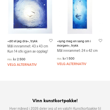
«dit vil jeg dra», trykk
«syng meg en sang om i
morgen», trykk
Mål innrammet: 43 x 43 cm
Mål innrammet: 24 x 42 cm
Kun 14 stk igjen av opplag!
kr
1 500
kr
2 500
FRA:
FRA:
VELG ALTERNATIV
VELG ALTERNATIV
Vinn kunstkortpakke!
Hver måned i 2026 deler jeg ut en valgfri Kunstkortpakke til