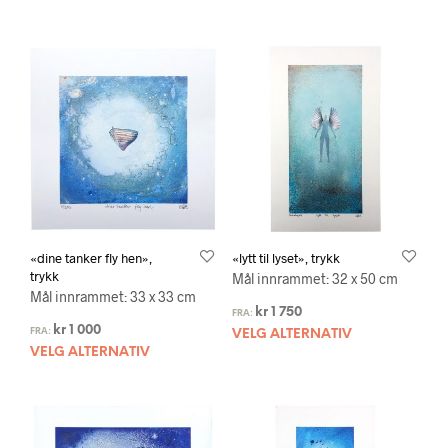
«dine tanker fly hen»,
«lytt til lyset», trykk
trykk
Mål innrammet: 32 x 50 cm
Mål innrammet: 33 x 33 cm
kr
1 750
FRA:
kr
1 000
FRA:
VELG ALTERNATIV
VELG ALTERNATIV