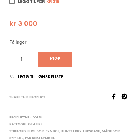
LEGG TIL FOR
KR
315
kr
3 000
På lager
KJØP
LEGG TIL I ØNSKELISTE
SHARE THIS PRODUCT
PRODUKTNR:
100954
KATEGORI:
GRAFIKK
STIKKORD:
FUGL SOM SYMBOL
,
KUNST I BRYLLUPSGAVE
,
MÅNE SOM
SYMBOL
,
PAR SOM SYMBOL