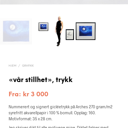
HJEM
/
GRAFIKK
«vår stillhet», trykk
Fra:
kr
3 000
Nummerert og signert gicléetrykk på Arches 270 gram/m2
syrefritt akvarellpapir i 100 % bomull. Opplag: 160.
Motivformat: 35 x 28 cm.
Jeg skriver dikt til alle motivene mine. Diktet følger med