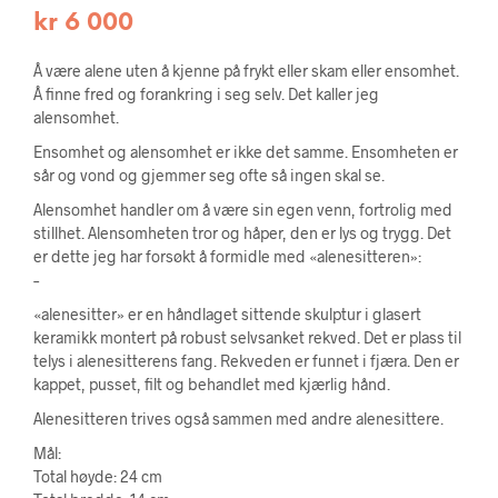
kr
6 000
Å være alene uten å kjenne på frykt eller skam eller ensomhet.
Å finne fred og forankring i seg selv. Det kaller jeg
alensomhet.
Ensomhet og alensomhet er ikke det samme. Ensomheten er
sår og vond og gjemmer seg ofte så ingen skal se.
Alensomhet handler om å være sin egen venn, fortrolig med
stillhet. Alensomheten tror og håper, den er lys og trygg. Det
er dette jeg har forsøkt å formidle med «alenesitteren»:
–
«alenesitter» er en håndlaget sittende skulptur i glasert
keramikk montert på robust selvsanket rekved. Det er plass til
telys i alenesitterens fang. Rekveden er funnet i fjæra. Den er
kappet, pusset, filt og behandlet med kjærlig hånd.
Alenesitteren trives også sammen med andre alenesittere.
Mål:
Total høyde: 24 cm