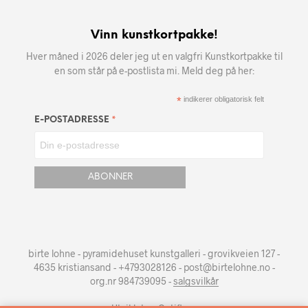
Vinn kunstkortpakke!
Hver måned i 2026 deler jeg ut en valgfri Kunstkortpakke til
en som står på e-postlista mi. Meld deg på her:
*
indikerer obligatorisk felt
*
E-POSTADRESSE
birte lohne - pyramidehuset kunstgalleri - grovikveien 127 -
4635 kristiansand - +4793028126 - post@birtelohne.no -
org.nr 984739095 -
salgsvilkår