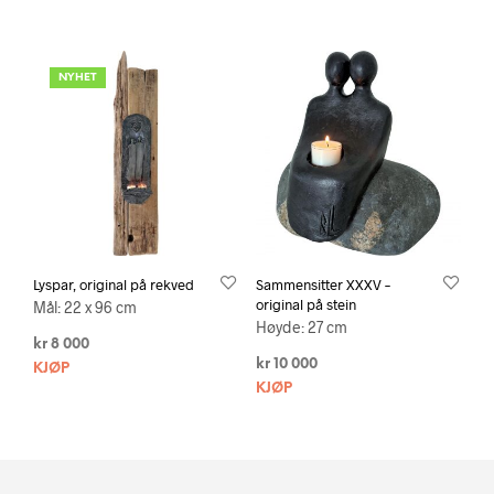
NYHET
Lyspar, original på rekved
Sammensitter XXXV –
original på stein
Mål: 22 x 96 cm
Høyde: 27 cm
kr
8 000
kr
10 000
KJØP
KJØP