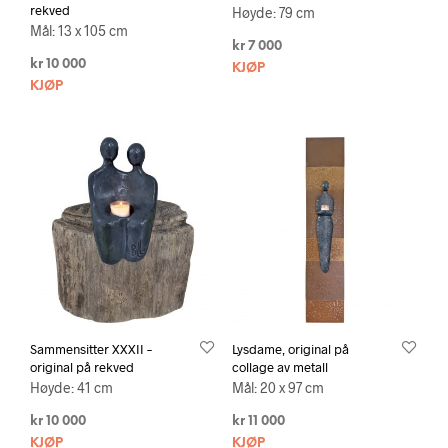
rekved
Høyde: 79 cm
Mål: 13 x 105 cm
kr
7 000
kr
10 000
KJØP
KJØP
Sammensitter XXXII –
Lysdame, original på
original på rekved
collage av metall
Høyde: 41 cm
Mål: 20 x 97 cm
kr
10 000
kr
11 000
KJØP
KJØP