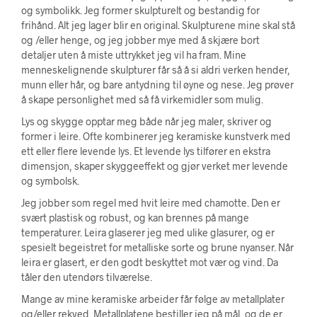
og symbolikk. Jeg former skulpturelt og bestandig for
frihånd. Alt jeg lager blir en original. Skulpturene mine skal stå
og /eller henge, og jeg jobber mye med å skjære bort
detaljer uten å miste uttrykket jeg vil ha fram. Mine
menneskelignende skulpturer får så å si aldri verken hender,
munn eller hår, og bare antydning til øyne og nese. Jeg prøver
å skape personlighet med så få virkemidler som mulig.
Lys og skygge opptar meg både når jeg maler, skriver og
former i leire. Ofte kombinerer jeg keramiske kunstverk med
ett eller flere levende lys. Et levende lys tilfører en ekstra
dimensjon, skaper skyggeeffekt og gjør verket mer levende
og symbolsk.
Jeg jobber som regel med hvit leire med chamotte. Den er
svært plastisk og robust, og kan brennes på mange
temperaturer. Leira glaserer jeg med ulike glasurer, og er
spesielt begeistret for metalliske sorte og brune nyanser. Når
leira er glasert, er den godt beskyttet mot vær og vind. Da
tåler den utendørs tilværelse.
Mange av mine keramiske arbeider får følge av metallplater
og/eller rekved. Metallplatene bestiller jeg på mål, og de er