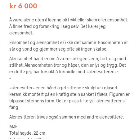
kr
6 000
Å være alene uten å kjenne på frykt eller skam eller ensomhet.
Å finne fred og forankring i seg selv. Det kaller jeg
alensomhet.
Ensomhet og alensomhet er ikke det samme. Ensomheten er
sår og vond og gjemmer seg ofte så ingen skal se.
Alensomhet handler om å være sin egen venn, fortrolig med
stillhet. Alensomheten tror og håper, den er lys og trygg. Det
er dette jeg har forsøkt å formidle med «alenesitteren»:
–
«alenesitter» er en håndlaget sittende skulptur i glasert
keramikk montert på en kraftig stein sanket i fjæra. Figuren er
tilpasset steinens form. Det er plass til telys i alenesitterens
fang.
Alenesitteren trives også sammen med andre alenesittere.
Mål:
Total høyde: 22 cm