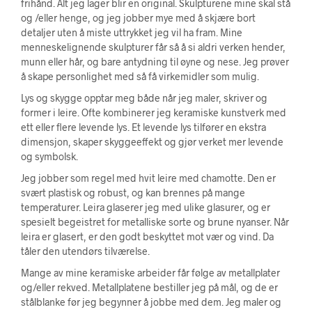
frihånd. Alt jeg lager blir en original. Skulpturene mine skal stå
og /eller henge, og jeg jobber mye med å skjære bort
detaljer uten å miste uttrykket jeg vil ha fram. Mine
menneskelignende skulpturer får så å si aldri verken hender,
munn eller hår, og bare antydning til øyne og nese. Jeg prøver
å skape personlighet med så få virkemidler som mulig.
Lys og skygge opptar meg både når jeg maler, skriver og
former i leire. Ofte kombinerer jeg keramiske kunstverk med
ett eller flere levende lys. Et levende lys tilfører en ekstra
dimensjon, skaper skyggeeffekt og gjør verket mer levende
og symbolsk.
Jeg jobber som regel med hvit leire med chamotte. Den er
svært plastisk og robust, og kan brennes på mange
temperaturer. Leira glaserer jeg med ulike glasurer, og er
spesielt begeistret for metalliske sorte og brune nyanser. Når
leira er glasert, er den godt beskyttet mot vær og vind. Da
tåler den utendørs tilværelse.
Mange av mine keramiske arbeider får følge av metallplater
og/eller rekved. Metallplatene bestiller jeg på mål, og de er
stålblanke før jeg begynner å jobbe med dem. Jeg maler og