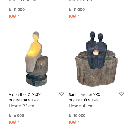
kr
11 000
kr
11 000
KJØP
KJØP
Alenesitter CLXXIX,
Sammensitter XXXII –
original på rekved
original på rekved
Høyde: 32 cm
Høyde: 41 cm
kr
6 000
kr
10 000
KJØP
KJØP