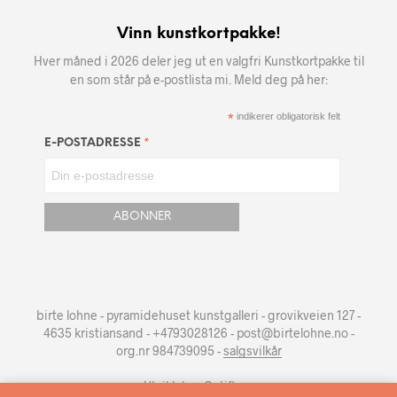
Vinn kunstkortpakke!
Hver måned i 2026 deler jeg ut en valgfri Kunstkortpakke til
en som står på e-postlista mi. Meld deg på her:
*
indikerer obligatorisk felt
*
E-POSTADRESSE
birte lohne - pyramidehuset kunstgalleri - grovikveien 127 -
4635 kristiansand - +4793028126 - post@birtelohne.no -
org.nr 984739095 -
salgsvilkår
Utviklet av
Optiflow
.