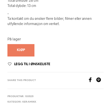
Total bredde: 28 cm
Total dybde: 13 cm
–
Ta kontakt om du ønsker flere bilder, filmer eller annen
utfyllende informasjon om verket.
På lager
KJØP
LEGG TIL I ØNSKELISTE
SHARE THIS PRODUCT
PRODUKTNR:
103525
KATEGORI:
KERAMIKK