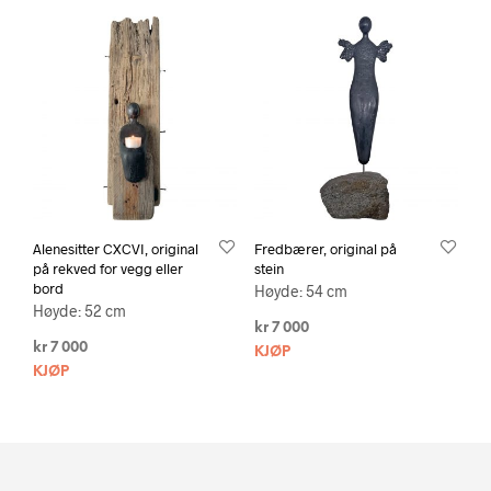
Alenesitter CXCVI, original
Fredbærer, original på
på rekved for vegg eller
stein
bord
Høyde: 54 cm
Høyde: 52 cm
kr
7 000
kr
7 000
KJØP
KJØP