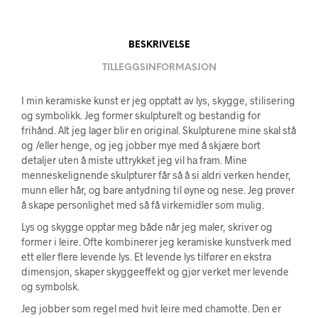
BESKRIVELSE
TILLEGGSINFORMASJON
I min keramiske kunst er jeg opptatt av lys, skygge, stilisering
og symbolikk. Jeg former skulpturelt og bestandig for
frihånd. Alt jeg lager blir en original. Skulpturene mine skal stå
og /eller henge, og jeg jobber mye med å skjære bort
detaljer uten å miste uttrykket jeg vil ha fram. Mine
menneskelignende skulpturer får så å si aldri verken hender,
munn eller hår, og bare antydning til øyne og nese. Jeg prøver
å skape personlighet med så få virkemidler som mulig.
Lys og skygge opptar meg både når jeg maler, skriver og
former i leire. Ofte kombinerer jeg keramiske kunstverk med
ett eller flere levende lys. Et levende lys tilfører en ekstra
dimensjon, skaper skyggeeffekt og gjør verket mer levende
og symbolsk.
Jeg jobber som regel med hvit leire med chamotte. Den er