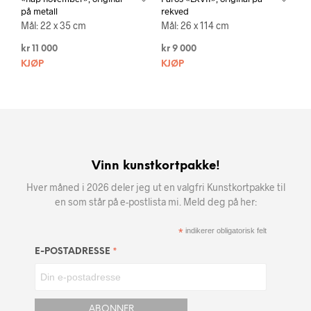
på metall
rekved
Mål: 22 x 35 cm
Mål: 26 x 114 cm
kr
11 000
kr
9 000
KJØP
KJØP
Vinn kunstkortpakke!
Hver måned i 2026 deler jeg ut en valgfri Kunstkortpakke til
en som står på e-postlista mi. Meld deg på her:
*
indikerer obligatorisk felt
*
E-POSTADRESSE