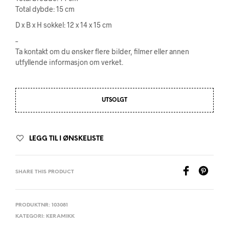
Total dybde: 15 cm
D x B x H sokkel: 12 x 14 x 15 cm
–
Ta kontakt om du ønsker flere bilder, filmer eller annen
utfyllende informasjon om verket.
UTSOLGT
LEGG TIL I ØNSKELISTE
SHARE THIS PRODUCT
PRODUKTNR:
103081
KATEGORI:
KERAMIKK