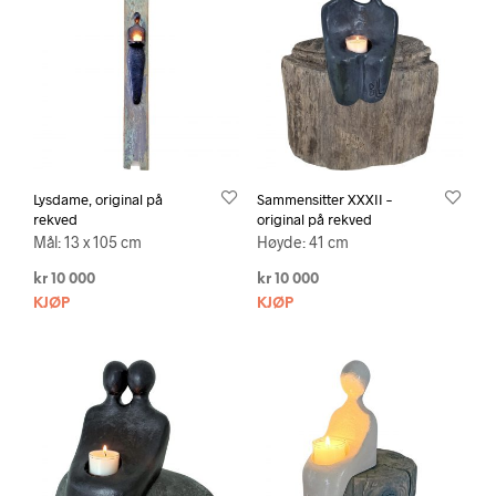
Lysdame, original på
Sammensitter XXXII –
rekved
original på rekved
Mål: 13 x 105 cm
Høyde: 41 cm
kr
10 000
kr
10 000
KJØP
KJØP