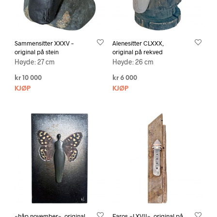
Sammensitter XXXV –
Alenesitter CLXXX,
original på stein
original på rekved
Høyde: 27 cm
Høyde: 26 cm
kr
10 000
kr
6 000
KJØP
KJØP
«håp november», original
Faros «LXVII», original på