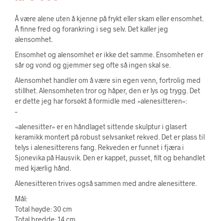
Å være alene uten å kjenne på frykt eller skam eller ensomhet.
Å finne fred og forankring i seg selv. Det kaller jeg
alensomhet.
Ensomhet og alensomhet er ikke det samme. Ensomheten er
sår og vond og gjemmer seg ofte så ingen skal se.
Alensomhet handler om å være sin egen venn, fortrolig med
stillhet. Alensomheten tror og håper, den er lys og trygg. Det
er dette jeg har forsøkt å formidle med «alenesitteren»:
–
«alenesitter» er en håndlaget sittende skulptur i glasert
keramikk montert på robust selvsanket rekved. Det er plass til
telys i alenesitterens fang. Rekveden er funnet i fjæra i
Sjonevika på Hausvik. Den er kappet, pusset, filt og behandlet
med kjærlig hånd.
Alenesitteren trives også sammen med andre alenesittere.
Mål:
Total høyde: 30 cm
Total bredde: 14 cm