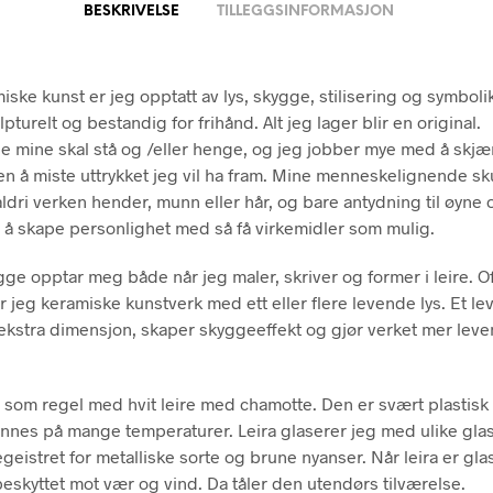
BESKRIVELSE
TILLEGGSINFORMASJON
iske kunst er jeg opptatt av lys, skygge, stilisering og symboli
pturelt og bestandig for frihånd. Alt jeg lager blir en original.
e mine skal stå og /eller henge, og jeg jobber mye med å skjæ
ten å miste uttrykket jeg vil ha fram. Mine menneskelignende sk
 aldri verken hender, munn eller hår, og bare antydning til øyne
 å skape personlighet med så få virkemidler som mulig.
gge opptar meg både når jeg maler, skriver og former i leire. O
 jeg keramiske kunstverk med ett eller flere levende lys. Et le
n ekstra dimensjon, skaper skyggeeffekt og gjør verket mer lev
 som regel med hvit leire med chamotte. Den er svært plastisk
nnes på mange temperaturer. Leira glaserer jeg med ulike glas
geistret for metalliske sorte og brune nyanser. Når leira er glas
eskyttet mot vær og vind. Da tåler den utendørs tilværelse.