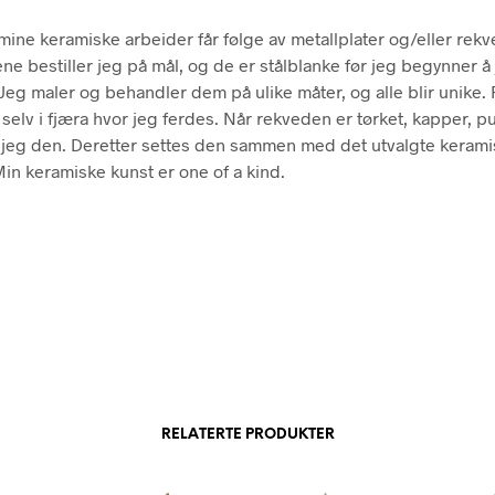
ine keramiske arbeider får følge av metallplater og/eller rekv
ene bestiller jeg på mål, og de er stålblanke før jeg begynner å
eg maler og behandler dem på ulike måter, og alle blir unike
 selv i fjæra hvor jeg ferdes. Når rekveden er tørket, kapper, p
jeg den. Deretter settes den sammen med det utvalgte keram
Min keramiske kunst er one of a kind.
RELATERTE PRODUKTER