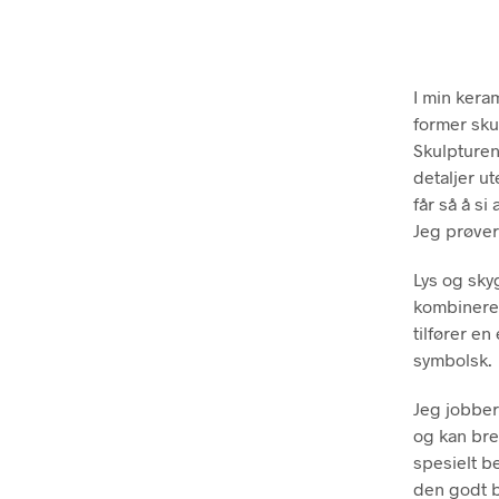
I min keram
former skul
Skulpturen
detaljer u
får så å si
Jeg prøver
Lys og sky
kombinerer
tilfører e
symbolsk.
Jeg jobber
og kan bre
spesielt be
den godt b