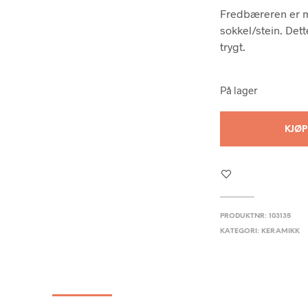
Fredbæreren er mo
sokkel/stein. Det
trygt.
På lager
KJØP
PRODUKTNR:
103135
KATEGORI:
KERAMIKK