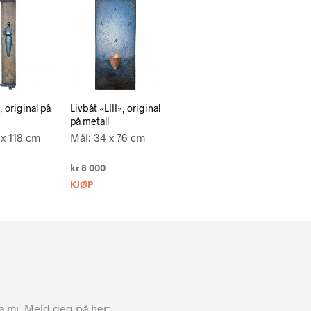
 original på
Livbåt «LIII», original
på metall
 x 118 cm
Mål: 34 x 76 cm
kr
8 000
KJØP
ta mi. Meld deg på her: