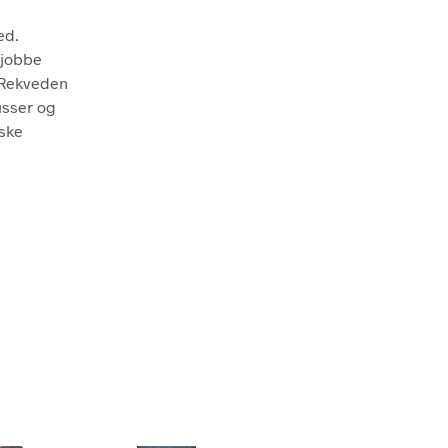
ed.
 jobbe
. Rekveden
usser og
iske