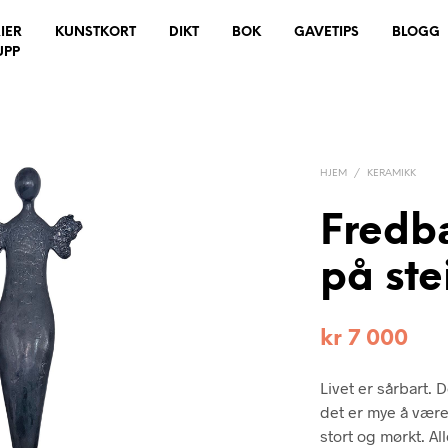
IER
KUNSTKORT
DIKT
BOK
GAVETIPS
BLOGG
UPP
HJEM
/
KERAMIKK
Fredbæ
på ste
kr
7 000
Livet er sårbart. 
det er mye å være 
stort og mørkt. Al