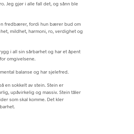
o. Jeg gjør i alle fall det, og sånn ble
P
R
O
D
 en fredbærer, fordi hun bærer bud om
U
ghet, mildhet, harmoni, ro, verdighet og
K
T
E
R
gg i all sin sårbarhet og har et åpent
I
 for omgivelsene.
H
A
mental balanse og har sjelefred.
N
D
L
 en sokkelt av stein. Stein er
E
lig, upåvirkelig og massiv. Stein tåler
K
tider som skal komme. Det kler
U
barhet.
R
V
E
N
.