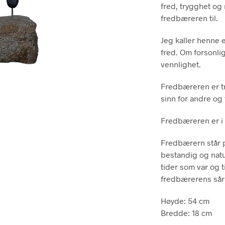
fred, trygghet og r
fredbæreren til.
Jeg kaller henne
fred. Om forsonli
vennlighet.
Fredbæreren er try
sinn for andre og
Fredbæreren er i 
Fredbærern står på
bestandig og natur
tider som var og 
fredbærerens sår
Høyde: 54 cm
Bredde: 18 cm