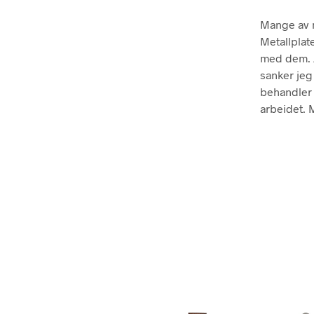
Mange av m
Metallplat
med dem. J
sanker jeg
behandler 
arbeidet. 