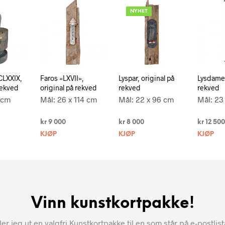
NYHET
CLXXIX,
Faros «LXVII»,
Lyspar, original på
Lysdame,
rekved
original på rekved
rekved
rekved
 cm
Mål: 26 x 114 cm
Mål: 22 x 96 cm
Mål: 23
kr
9 000
kr
8 000
kr
12 500
KJØP
KJØP
KJØP
Vinn kunstkortpakke!
r jeg ut en valgfri Kunstkortpakke til en som står på e-postlis