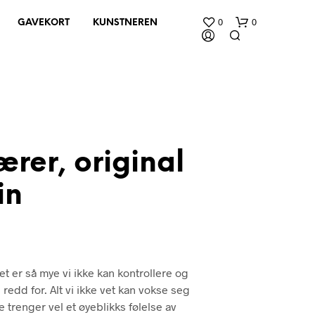
0
0
GAVEKORT
KUNSTNEREN
rer, original
in
D
U
H
A
R
I
Det er så mye vi ikke kan kontrollere og
N
G
redd for. Alt vi ikke vet kan vokse seg
E
le trenger vel et øyeblikks følelse av
N