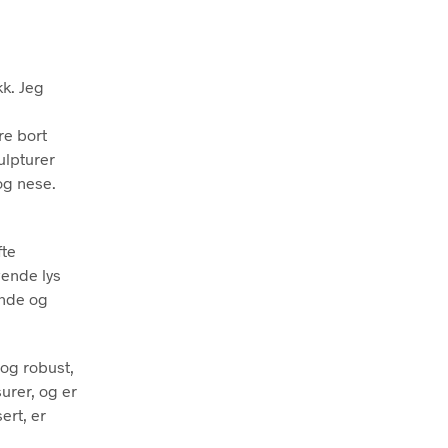
kk. Jeg
re bort
ulpturer
 og nese.
fte
vende lys
ende og
 og robust,
urer, og er
ert, er