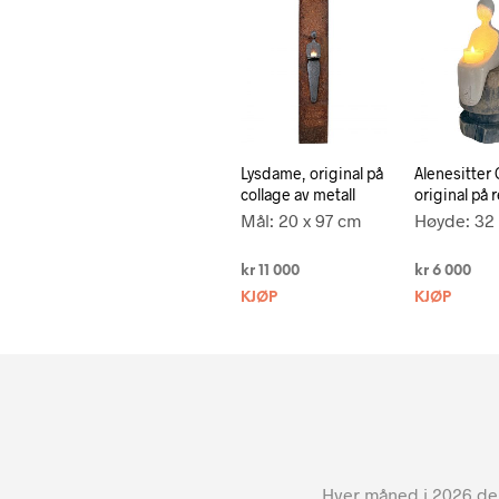
Lysdame, original på
Alenesitter 
collage av metall
original på 
Mål: 20 x 97 cm
Høyde: 32
kr
11 000
kr
6 000
KJØP
KJØP
Hver måned i 2026 dele