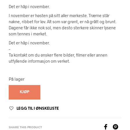
Det er håp i november.
I november er høsten på sitt aller mørkeste. Trærne står
nakne, ribbet for løv. Alt som var grønt, er nå grått og brunt.
Dagene får ikke nok sol, men desto sterkere skinner lysene
som tennes i mørket.
Det er håp i november.
–
Ta kontakt om du ønsker flere bilder, filmer eller annen
utfyllende informasjon om verket.
På lager
KJØP
LEGG TIL I ØNSKELISTE
SHARE THIS PRODUCT