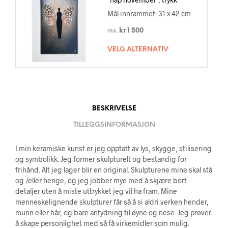
Mål innrammet: 31 x 42 cm
kr
1 500
FRA:
VELG ALTERNATIV
BESKRIVELSE
TILLEGGSINFORMASJON
I min keramiske kunst er jeg opptatt av lys, skygge, stilisering
og symbolikk. Jeg former skulpturelt og bestandig for
frihånd. Alt jeg lager blir en original. Skulpturene mine skal stå
og /eller henge, og jeg jobber mye med å skjære bort
detaljer uten å miste uttrykket jeg vil ha fram. Mine
menneskelignende skulpturer får så å si aldri verken hender,
munn eller hår, og bare antydning til øyne og nese. Jeg prøver
å skape personlighet med så få virkemidler som mulig.