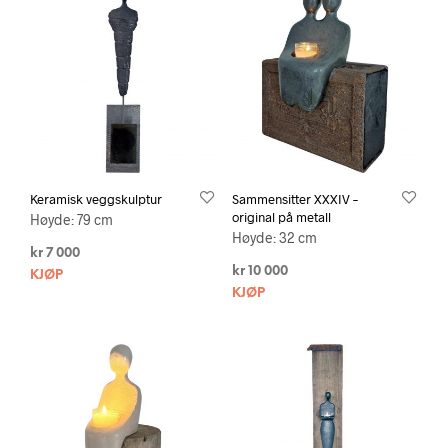
Keramisk veggskulptur
Sammensitter XXXIV –
original på metall
Høyde: 79 cm
Høyde: 32 cm
kr
7 000
kr
10 000
KJØP
KJØP