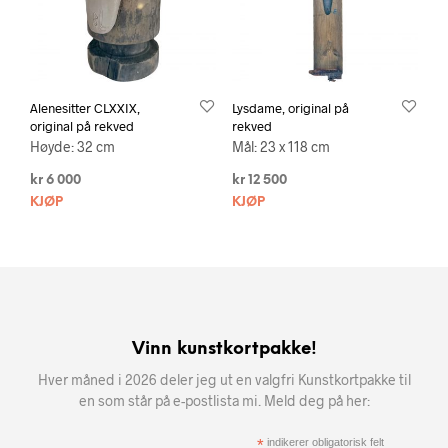
Alenesitter CLXXIX,
Lysdame, original på
original på rekved
rekved
Høyde: 32 cm
Mål: 23 x 118 cm
kr
6 000
kr
12 500
KJØP
KJØP
Vinn kunstkortpakke!
Hver måned i 2026 deler jeg ut en valgfri Kunstkortpakke til
en som står på e-postlista mi. Meld deg på her:
*
indikerer obligatorisk felt