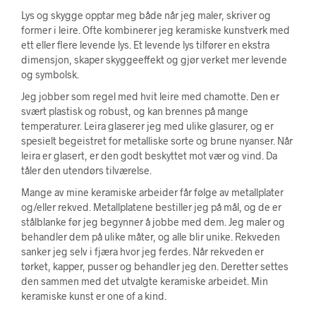
Lys og skygge opptar meg både når jeg maler, skriver og
former i leire. Ofte kombinerer jeg keramiske kunstverk med
ett eller flere levende lys. Et levende lys tilfører en ekstra
dimensjon, skaper skyggeeffekt og gjør verket mer levende
og symbolsk.
Jeg jobber som regel med hvit leire med chamotte. Den er
svært plastisk og robust, og kan brennes på mange
temperaturer. Leira glaserer jeg med ulike glasurer, og er
spesielt begeistret for metalliske sorte og brune nyanser. Når
leira er glasert, er den godt beskyttet mot vær og vind. Da
tåler den utendørs tilværelse.
Mange av mine keramiske arbeider får følge av metallplater
og/eller rekved. Metallplatene bestiller jeg på mål, og de er
stålblanke før jeg begynner å jobbe med dem. Jeg maler og
behandler dem på ulike måter, og alle blir unike. Rekveden
sanker jeg selv i fjæra hvor jeg ferdes. Når rekveden er
tørket, kapper, pusser og behandler jeg den. Deretter settes
den sammen med det utvalgte keramiske arbeidet. Min
keramiske kunst er one of a kind.