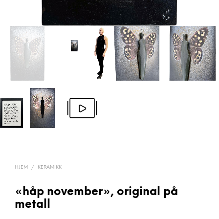
HJEM
/
KERAMIKK
«håp november», original på
metall