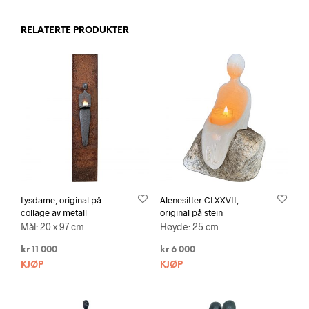
RELATERTE PRODUKTER
Lysdame, original på
Alenesitter CLXXVII,
collage av metall
original på stein
Mål: 20 x 97 cm
Høyde: 25 cm
kr
11 000
kr
6 000
KJØP
KJØP