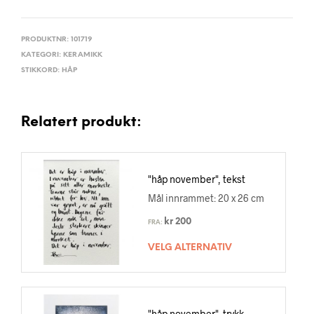
PRODUKTNR:
101719
KATEGORI:
KERAMIKK
STIKKORD:
HÅP
Relatert produkt:
"håp november", tekst
Mål innrammet: 20 x 26 cm
kr
200
FRA:
VELG ALTERNATIV
"håp november", trykk