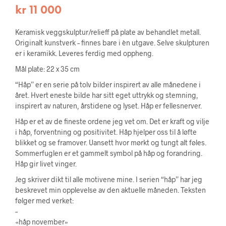
kr
11 000
Keramisk veggskulptur/relieff på plate av behandlet metall.
Originalt kunstverk – finnes bare i èn utgave. Selve skulpturen
er i keramikk. Leveres ferdig med oppheng.
Mål plate: 22 x 35 cm
“Håp” er en serie på tolv bilder inspirert av alle månedene i
året. Hvert eneste bilde har sitt eget uttrykk og stemning,
inspirert av naturen, årstidene og lyset. Håp er fellesnerver.
Håp er et av de fineste ordene jeg vet om. Det er kraft og vilje
i håp, forventning og positivitet. Håp hjelper oss til å løfte
blikket og se framover. Uansett hvor mørkt og tungt alt føles.
Sommerfuglen er et gammelt symbol på håp og forandring.
Håp gir livet vinger.
Jeg skriver dikt til alle motivene mine. I serien “håp” har jeg
beskrevet min opplevelse av den aktuelle måneden. Teksten
følger med verket:
–
«håp november»