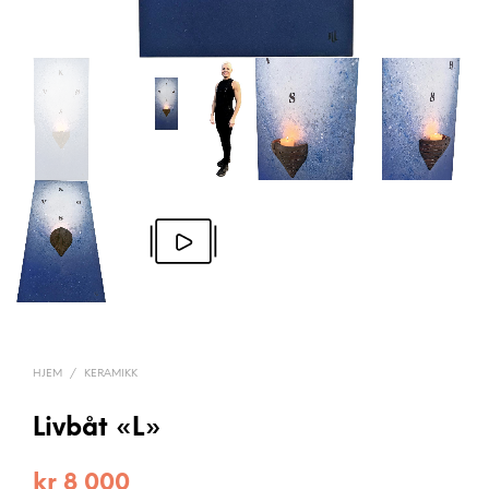
HJEM
/
KERAMIKK
Livbåt «L»
kr
8 000