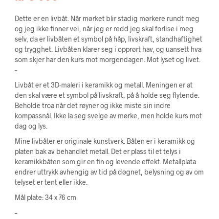
Dette er en livbåt. Når mørket blir stadig mørkere rundt meg
og jeg ikke finner vei, når jeg er redd jeg skal forlise i meg
selv, da er livbåten et symbol på håp, livskraft, standhaftighet
og trygghet. Livbåten klarer seg i opprørt hav, og uansett hva
som skjer har den kurs mot morgendagen. Mot lyset og livet.
–
Livbåt er et 3D-maleri i keramikk og metall. Meningen er at
den skal være et symbol på livskraft, på å holde seg flytende.
Beholde troa når det røyner og ikke miste sin indre
kompassnål. Ikke la seg svelge av mørke, men holde kurs mot
dag og lys.
Mine livbåter er originale kunstverk. Båten er i keramikk og
platen bak av behandlet metall. Det er plass til et telys i
keramikkbåten som gir en fin og levende effekt. Metallplata
endrer uttrykk avhengig av tid på døgnet, belysning og av om
telyset er tent eller ikke.
Mål plate: 34 x 76 cm
–