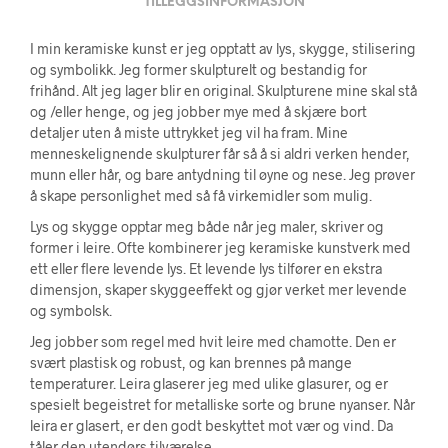
TILLEGGSINFORMASJON
I min keramiske kunst er jeg opptatt av lys, skygge, stilisering
og symbolikk. Jeg former skulpturelt og bestandig for
frihånd. Alt jeg lager blir en original. Skulpturene mine skal stå
og /eller henge, og jeg jobber mye med å skjære bort
detaljer uten å miste uttrykket jeg vil ha fram. Mine
menneskelignende skulpturer får så å si aldri verken hender,
munn eller hår, og bare antydning til øyne og nese. Jeg prøver
å skape personlighet med så få virkemidler som mulig.
Lys og skygge opptar meg både når jeg maler, skriver og
former i leire. Ofte kombinerer jeg keramiske kunstverk med
ett eller flere levende lys. Et levende lys tilfører en ekstra
dimensjon, skaper skyggeeffekt og gjør verket mer levende
og symbolsk.
Jeg jobber som regel med hvit leire med chamotte. Den er
svært plastisk og robust, og kan brennes på mange
temperaturer. Leira glaserer jeg med ulike glasurer, og er
spesielt begeistret for metalliske sorte og brune nyanser. Når
leira er glasert, er den godt beskyttet mot vær og vind. Da
tåler den utendørs tilværelse.