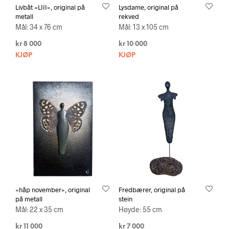
Livbåt «LIII», original på
Lysdame, original på
metall
rekved
Mål: 34 x 76 cm
Mål: 13 x 105 cm
kr
8 000
kr
10 000
KJØP
KJØP
«håp november», original
Fredbærer, original på
på metall
stein
Mål: 22 x 35 cm
Høyde: 55 cm
kr
11 000
kr
7 000