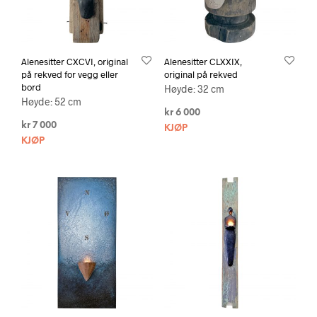
Alenesitter CXCVI, original
Alenesitter CLXXIX,
på rekved for vegg eller
original på rekved
bord
Høyde: 32 cm
Høyde: 52 cm
kr
6 000
kr
7 000
KJØP
KJØP