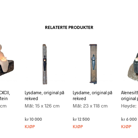
RELATERTE PRODUKTER
CXCII,
Lysdame, original på
Lysdame, original på
Alenesit
stein
rekved
rekved
original
 cm
Mål: 15 x 126 cm
Mål: 23 x 118 cm
Høyde:
kr
10 000
kr
12 500
kr
6 000
KJØP
KJØP
KJØP