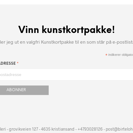
Vinn kunstkortpakke!
r jeg ut en valgfri Kunstkortpakke til en som står på e-postlis
*
indikerer obligator
*
ADRESSE
leri - grovikveien 127 - 4635 kristiansand - +4793028126 - post@birtelo