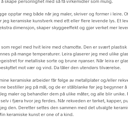
 å skape personlighet med så få virkemidler som mulig.
gge opptar meg både når jeg maler, skriver og former i leire. O
 jeg keramiske kunstverk med ett eller flere levende lys. Et le
n ekstra dimensjon, skaper skyggeeffekt og gjør verket mer lev
 som regel med hvit leire med chamotte. Den er svært plastisk
nnes på mange temperaturer. Leira glaserer jeg med ulike glas
geistret for metalliske sorte og brune nyanser. Når leira er glas
eskyttet mot vær og vind. Da tåler den utendørs tilværelse.
ine keramiske arbeider får følge av metallplater og/eller rekv
ene bestiller jeg på mål, og de er stålblanke før jeg begynner å
eg maler og behandler dem på ulike måter, og alle blir unike
 selv i fjæra hvor jeg ferdes. Når rekveden er tørket, kapper, p
jeg den. Deretter settes den sammen med det utvalgte keram
Min keramiske kunst er one of a kind.