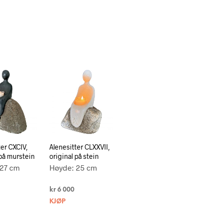
ter CXCIV,
Alenesitter CLXXVII,
 på murstein
original på stein
 27 cm
Høyde: 25 cm
kr
6 000
KJØP