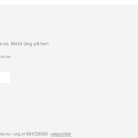
ta mi. Meld deg på her:
isk felt
hne.no - org.nr 984739095 -
salgsvilkår