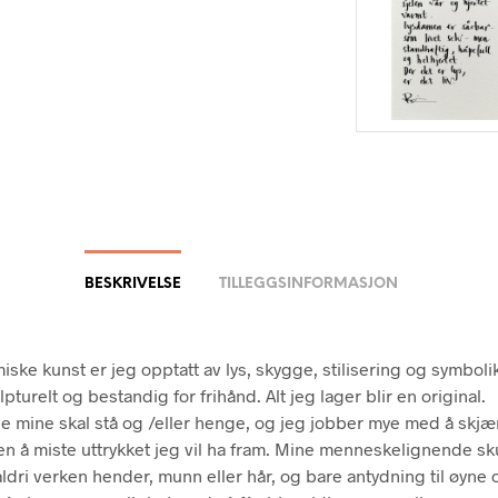
BESKRIVELSE
TILLEGGSINFORMASJON
iske kunst er jeg opptatt av lys, skygge, stilisering og symboli
pturelt og bestandig for frihånd. Alt jeg lager blir en original.
e mine skal stå og /eller henge, og jeg jobber mye med å skjæ
ten å miste uttrykket jeg vil ha fram. Mine menneskelignende sk
 aldri verken hender, munn eller hår, og bare antydning til øyne