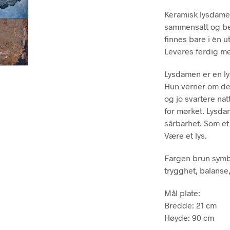
Keramisk lysdame/
sammensatt og beh
finnes bare i èn u
Leveres ferdig m
Lysdamen er en l
Hun verner om det
og jo svartere nat
for mørket. Lysdam
sårbarhet. Som et 
Være et lys.
Fargen brun symbo
trygghet, balanse
Mål plate:
Bredde: 21 cm
Høyde: 90 cm