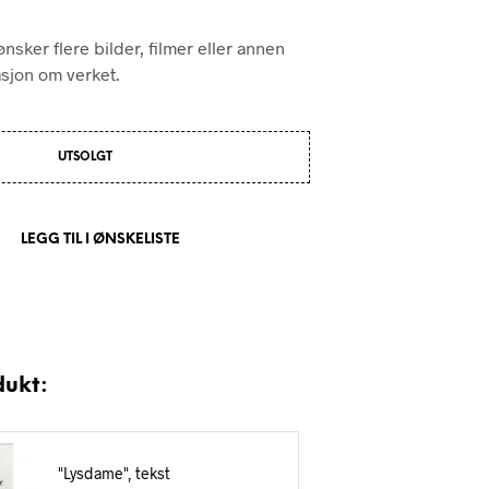
nsker flere bilder, filmer eller annen
asjon om verket.
UTSOLGT
LEGG TIL I ØNSKELISTE
dukt:
"Lysdame", tekst