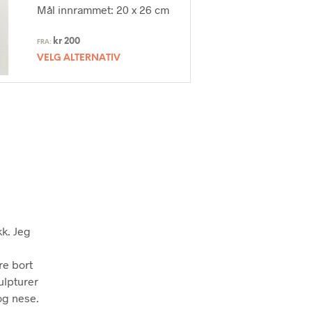
Mål innrammet: 20 x 26 cm
kr
200
FRA:
VELG ALTERNATIV
kk. Jeg
re bort
ulpturer
 og nese.