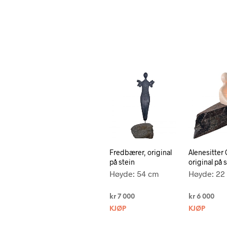
Fredbærer, original
Alenesitter 
på stein
original på 
Høyde: 54 cm
Høyde: 22
kr
7 000
kr
6 000
KJØP
KJØP