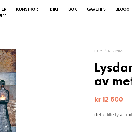
IER
KUNSTKORT
DIKT
BOK
GAVETIPS
BLOGG
UPP
HJEM
/
KERAMIKK
Lysda
av met
kr
12 500
dette lille lyset 
–