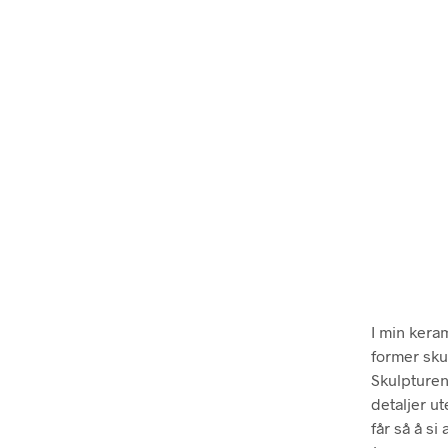
I min keram
former skul
Skulpturen
detaljer u
får så å si