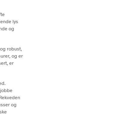
fte
vende lys
ende og
 og robust,
urer, og er
ert, er
ed.
 jobbe
. Rekveden
usser og
iske