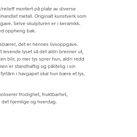
P
relieff montert på plate av diverse
R
andlet metall. Originalt kunstverk som
O
D
tgave. Selve skulpturen er i keramikk.
U
ed oppheng bak.
K
T
ysbærer, det er hennes livsoppgave.
E
 levende lyset så det aldri brenner ut,
R
I
ten blir, jo mer lys sprer hun, aldri redd
H
en er standhaftig og pålitelig i sin
A
fyrtårn i havgapet skal hun bære et lys.
N
D
L
E
liserer frodighet, fruktbarhet,
K
, det hjemlige og hverdag.
U
R
V
E
N
.