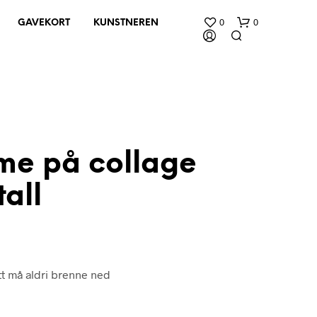
0
0
GAVEKORT
KUNSTNEREN
me på collage
all
D
U
H
A
R
I
mitt må aldri brenne ned
N
G
E
N