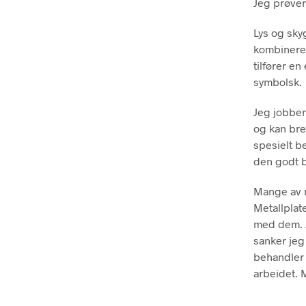
Jeg prøver
Lys og sky
kombinerer
tilfører e
symbolsk.
Jeg jobber
og kan bre
spesielt be
den godt b
Mange av m
Metallplat
med dem. J
sanker jeg
behandler 
arbeidet. 