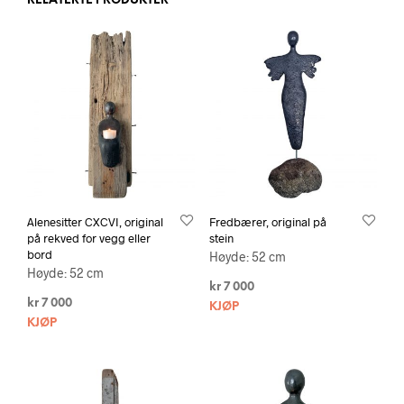
RELATERTE PRODUKTER
Alenesitter CXCVI, original
Fredbærer, original på
på rekved for vegg eller
stein
bord
Høyde: 52 cm
Høyde: 52 cm
kr
7 000
kr
7 000
KJØP
KJØP