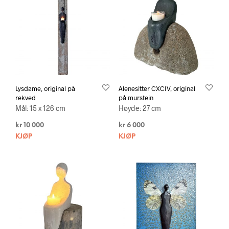
Lysdame, original på
Alenesitter CXCIV, original
rekved
på murstein
Mål: 15 x 126 cm
Høyde: 27 cm
kr
10 000
kr
6 000
KJØP
KJØP