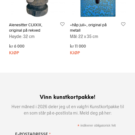
Alenesitter CLXXIX,
«håp juli», original på
original på rekved
metall
Høyde: 32 cm
Mål: 22 x 35 cm
kr
6 000
kr
11 000
KJØP
KJØP
Vinn kunstkortpakke!
Hver måned i 2026 deler jeg ut en valgfri Kunstkortpakke til
en som står på e-postlista mi. Meld deg på her:
*
indikerer obligatorisk felt
E-POSTADRESSE