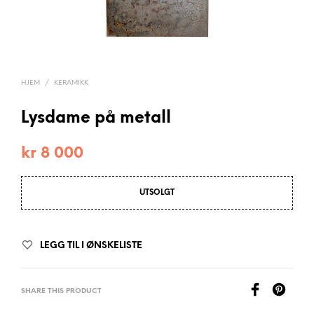
HJEM
/
KERAMIKK
Lysdame på metall
kr
8 000
UTSOLGT
LEGG TIL I ØNSKELISTE
SHARE THIS PRODUCT