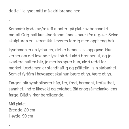
dette lille lyset mitt må aldri brenne ned
–
Keramisk lysdame/relieff montert på plate av behandlet
metall. Originalt kunstverk som finnes bare i èn utgave. Selve
skulpturen er i keramikk. Leveres ferdig med oppheng bak.
Lysdamen er en lysbærer, det er hennes livsoppgave. Hun
verner om det levende lyset så det aldri brenner ut, og jo
svartere natten blir, jo mer lys sprer hun, aldri redd for
mørket. Lysdamen er standhaftig og pålitelig i sin sårbarhet.
Som et fyrtårn i havgapet skal hun bære et lys. Være et lys.
Fargen blå symboliserer håp, tro, fred, harmoni, trofasthet,
sannhet, indre likevekt og evighet. Blå er også melankoliens
farge. Blått virker beroligende.
Mål plate:
Bredde: 20 cm
Høyde: 90 cm
–