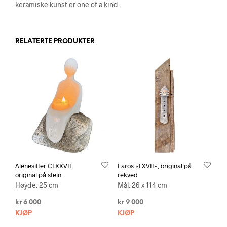
keramiske kunst er one of a kind.
RELATERTE PRODUKTER
Alenesitter CLXXVII,
Faros «LXVII», original på
original på stein
rekved
Høyde: 25 cm
Mål: 26 x 114 cm
kr
6 000
kr
9 000
KJØP
KJØP