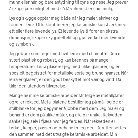
munn eller hår, og bare antydning til øyne og nese. Jeg prøver
å skape personlighet med så få virkemidler som mulig.
Lys og skygge opptar meg både når jeg maler, skriver og
former i leire. Ofte kombinerer jeg keramiske kunstverk med
ett eller flere levende lys. Et levende lys tilfører en ekstra
dimensjon, skaper skyggeeffekt og gjør verket mer levende
og symbolsk.
Jeg jobber som regel med hvit leire med chamotte. Den er
svært plastisk og robust, og kan brennes på mange
temperaturer. Leira glaserer jeg med ulike glasurer, og er
spesielt begeistret for metalliske sorte og brune nyanser. Når
leira er glasert, er den godt beskyttet mot vær og vind. Da
tåler den utendørs tilværelse.
Mange av mine keramiske arbeider får følge av metallplater
og/eller rekved. Metallplatene bestiller jeg på mål, og de er
stålblanke før jeg begynner å jobbe med dem. Jeg maler og
behandler dem på ulike måter, og alle blir unike. Rekveden
sanker jeg selv i fjæra hvor jeg ferdes. Når rekveden er
tørket, kapper, pusser og behandler jeg den. Deretter settes
den sammen med det utvalgte keramiske arbeidet. Min