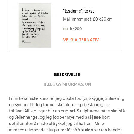
"Lysdame", tekst
Mål innrammet: 20 x 26 cm
kr
200
FRA:
VELG ALTERNATIV
BESKRIVELSE
TILLEGGSINFORMASJON
I min keramiske kunst er jeg opptatt av lys, skygge, stilisering
og symbolikk. Jeg former skulpturelt og bestandig for
frihånd. Alt jeg lager blir en original. Skulpturene mine skal stå
og /eller henge, og jeg jobber mye med å skjære bort
detaljer uten å miste uttrykket jeg vil ha fram. Mine
menneskelignende skulpturer får så å si aldri verken hender,