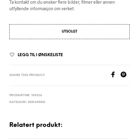
Ta kontakt om du ønsker flere bilder, filmer eller annen
utfyllende informasjon om verket.
UTSOLGT
LEGG TIL I ØNSKELISTE
SHARE THIS PRODUCT
PRODUKTNR:
103326
KATEGORI:
KERAMIKK
Relatert produkt: