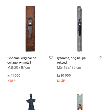
Lysdame, original på
Lysdame, original på
collage av metall
rekved
Mål: 20 x 97 cm
Mål: 15 x 126 cm
kr
11 000
kr
10 000
KJØP
KJØP