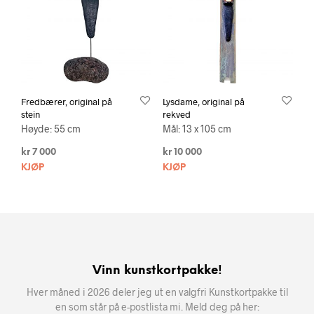
Fredbærer, original på
Lysdame, original på
stein
rekved
Høyde: 55 cm
Mål: 13 x 105 cm
kr
7 000
kr
10 000
KJØP
KJØP
Vinn kunstkortpakke!
Hver måned i 2026 deler jeg ut en valgfri Kunstkortpakke til
en som står på e-postlista mi. Meld deg på her: