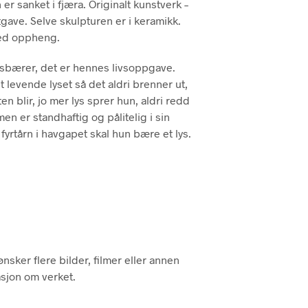
r sanket i fjæra. Originalt kunstverk –
P
tgave. Selve skulpturen er i keramikk.
R
ed oppheng.
O
D
U
ysbærer, det er hennes livsoppgave.
K
 levende lyset så det aldri brenner ut,
T
ten blir, jo mer lys sprer hun, aldri redd
E
R
en er standhaftig og pålitelig i sin
I
fyrtårn i havgapet skal hun bære et lys.
H
A
N
D
L
E
K
U
R
V
nsker flere bilder, filmer eller annen
E
asjon om verket.
N
.