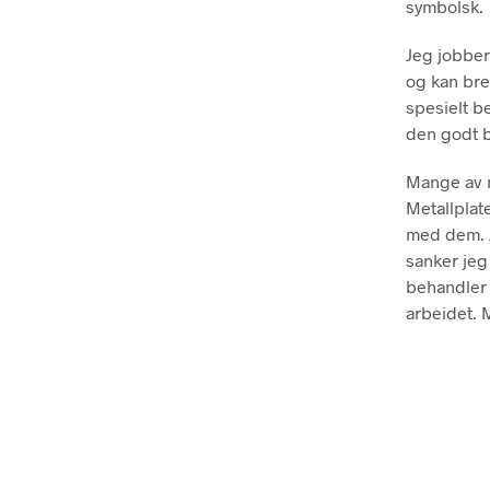
symbolsk.
Jeg jobber
og kan bre
spesielt be
den godt b
Mange av m
Metallplat
med dem. J
sanker jeg
behandler 
arbeidet. 