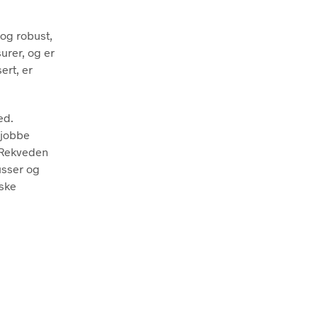
 og robust,
urer, og er
ert, er
ed.
 jobbe
. Rekveden
usser og
iske