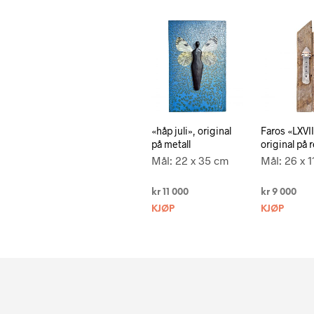
«håp juli», original
Faros «LXVII
på metall
original på 
Mål: 22 x 35 cm
Mål: 26 x 
kr
11 000
kr
9 000
KJØP
KJØP