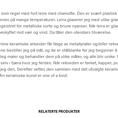
 som regel med hvit leire med chamotte. Den er svært plastisk
nnes på mange temperaturer. Leira glaserer jeg med ulike glas
geistret for metalliske sorte og brune nyanser. Når leira er glas
eskyttet mot vær og vind. Da tåler den utendørs tilværelse.
ine keramiske arbeider får følge av metallplater og/eller rekv
ene bestiller jeg på mål, og de er stålblanke før jeg begynner å
eg maler og behandler dem på ulike måter, og alle blir unike
 selv i fjæra hvor jeg ferdes. Når rekveden er tørket, kapper, p
jeg den. Deretter settes den sammen med det utvalgte keram
Min keramiske kunst er one of a kind.
RELATERTE PRODUKTER