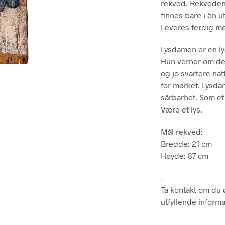
rekved. Rekveden e
finnes bare i èn u
Leveres ferdig m
Lysdamen er en l
Hun verner om det
og jo svartere nat
for mørket. Lysdam
sårbarhet. Som et 
Være et lys.
Mål rekved:
Bredde: 21 cm
Høyde: 87 cm
–
Ta kontakt om du ø
utfyllende inform