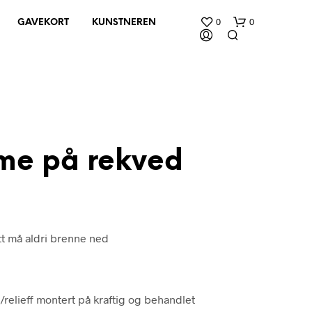
0
0
GAVEKORT
KUNSTNEREN
me på rekved
D
U
H
A
mitt må aldri brenne ned
R
I
N
G
E
relieff montert på kraftig og behandlet
N