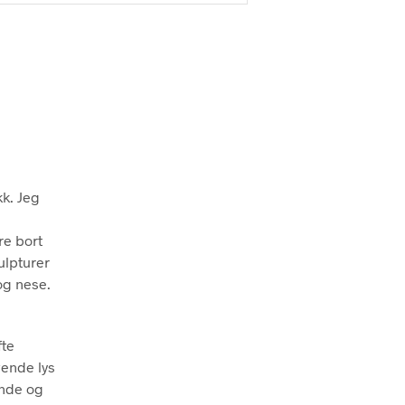
kk. Jeg
re bort
ulpturer
 og nese.
fte
vende lys
ende og