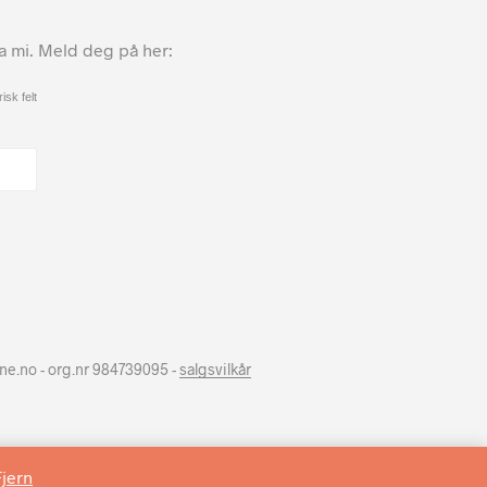
ta mi. Meld deg på her:
isk felt
hne.no - org.nr 984739095 -
salgsvilkår
Fjern