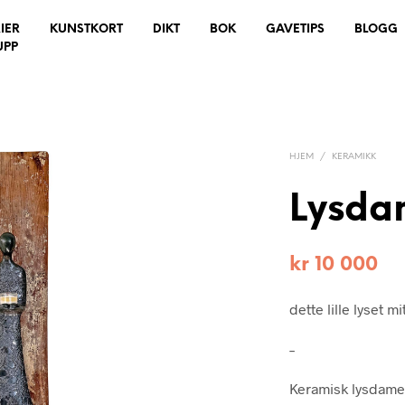
IER
KUNSTKORT
DIKT
BOK
GAVETIPS
BLOGG
UPP
HJEM
/
KERAMIKK
Lysda
kr
10 000
dette lille lyset 
–
Keramisk lysdame/