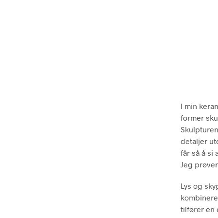
I min keram
former skul
Skulpturen
detaljer u
får så å si
Jeg prøver
Lys og sky
kombinerer
tilfører e