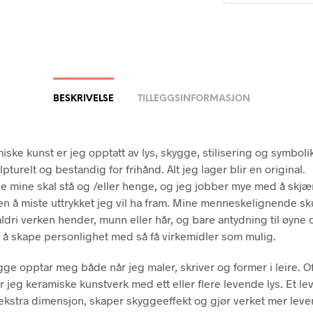
BESKRIVELSE
TILLEGGSINFORMASJON
iske kunst er jeg opptatt av lys, skygge, stilisering og symboli
pturelt og bestandig for frihånd. Alt jeg lager blir en original.
e mine skal stå og /eller henge, og jeg jobber mye med å skjæ
ten å miste uttrykket jeg vil ha fram. Mine menneskelignende sk
 aldri verken hender, munn eller hår, og bare antydning til øyne
 å skape personlighet med så få virkemidler som mulig.
gge opptar meg både når jeg maler, skriver og former i leire. O
 jeg keramiske kunstverk med ett eller flere levende lys. Et le
n ekstra dimensjon, skaper skyggeeffekt og gjør verket mer lev