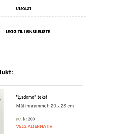
UTSOLGT
LEGG TIL I ØNSKELISTE
dukt:
"Lysdame", tekst
Mål innrammet: 20 x 26 cm
kr
200
FRA:
VELG ALTERNATIV