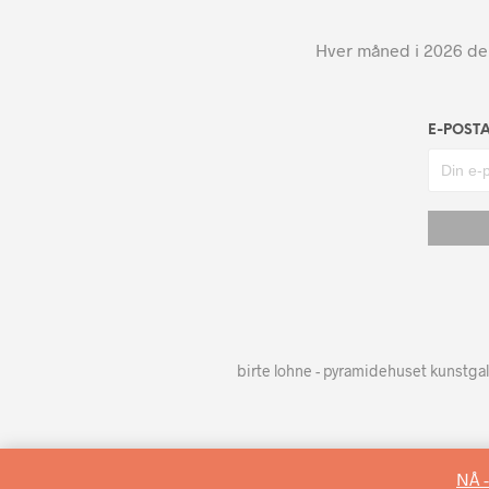
Hver måned i 2026 dele
E-POST
birte lohne - pyramidehuset kunstgal
NÅ -