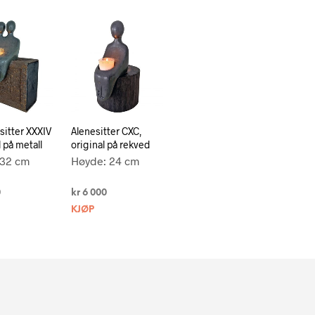
itter XXXIV
Alenesitter CXC,
l på metall
original på rekved
 32 cm
Høyde: 24 cm
0
kr
6 000
KJØP