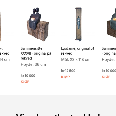
»,
Sammensitter
Lysdame, original på
Sammens
rekved
XXXVII – original på
rekved
– origina
rekved
114 cm
Mål: 23 x 118 cm
Høyde:
Høyde: 36 cm
kr
12 500
kr
10 00
kr
10 000
KJØP
KJØP
KJØP