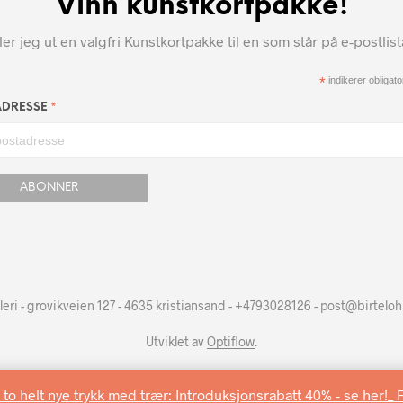
Vinn kunstkortpakke!
r jeg ut en valgfri Kunstkortpakke til en som står på e-postlis
*
indikerer obligator
*
ADRESSE
leri - grovikveien 127 - 4635 kristiansand - +4793028126 - post@birtelo
Utviklet av
Optiflow
.
 to helt nye trykk med trær: Introduksjonsrabatt 40% - se her!_