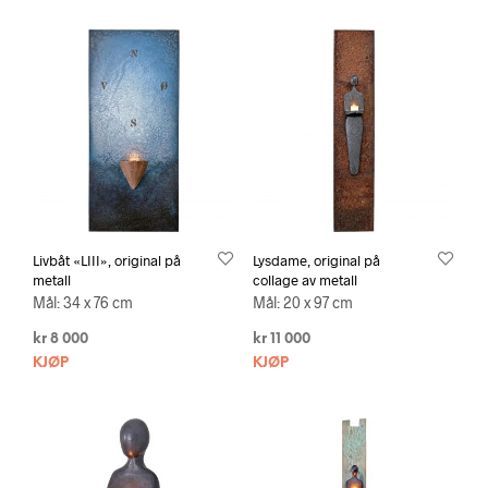
Livbåt «LIII», original på
Lysdame, original på
metall
collage av metall
Mål: 34 x 76 cm
Mål: 20 x 97 cm
kr
8 000
kr
11 000
KJØP
KJØP