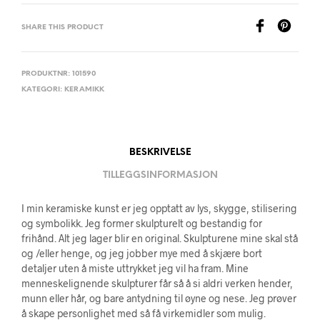
SHARE THIS PRODUCT
PRODUKTNR:
101590
KATEGORI:
KERAMIKK
BESKRIVELSE
TILLEGGSINFORMASJON
I min keramiske kunst er jeg opptatt av lys, skygge, stilisering
og symbolikk. Jeg former skulpturelt og bestandig for
frihånd. Alt jeg lager blir en original. Skulpturene mine skal stå
og /eller henge, og jeg jobber mye med å skjære bort
detaljer uten å miste uttrykket jeg vil ha fram. Mine
menneskelignende skulpturer får så å si aldri verken hender,
munn eller hår, og bare antydning til øyne og nese. Jeg prøver
å skape personlighet med så få virkemidler som mulig.