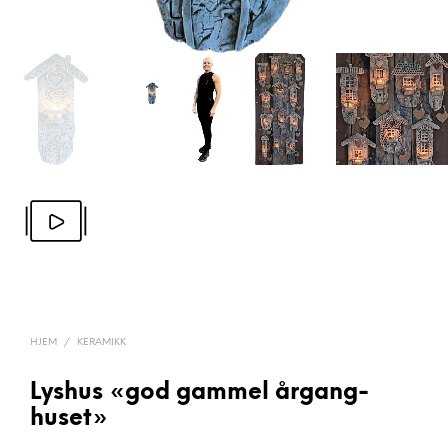
HJEM
/
KERAMIKK
Lyshus «god gammel årgang-
huset»