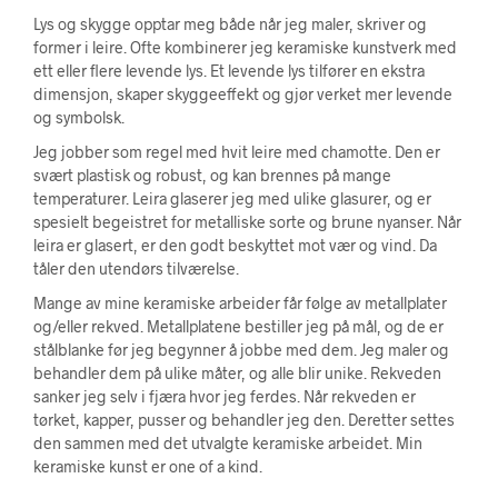
Lys og skygge opptar meg både når jeg maler, skriver og
former i leire. Ofte kombinerer jeg keramiske kunstverk med
ett eller flere levende lys. Et levende lys tilfører en ekstra
dimensjon, skaper skyggeeffekt og gjør verket mer levende
og symbolsk.
Jeg jobber som regel med hvit leire med chamotte. Den er
svært plastisk og robust, og kan brennes på mange
temperaturer. Leira glaserer jeg med ulike glasurer, og er
spesielt begeistret for metalliske sorte og brune nyanser. Når
leira er glasert, er den godt beskyttet mot vær og vind. Da
tåler den utendørs tilværelse.
Mange av mine keramiske arbeider får følge av metallplater
og/eller rekved. Metallplatene bestiller jeg på mål, og de er
stålblanke før jeg begynner å jobbe med dem. Jeg maler og
behandler dem på ulike måter, og alle blir unike. Rekveden
sanker jeg selv i fjæra hvor jeg ferdes. Når rekveden er
tørket, kapper, pusser og behandler jeg den. Deretter settes
den sammen med det utvalgte keramiske arbeidet. Min
keramiske kunst er one of a kind.