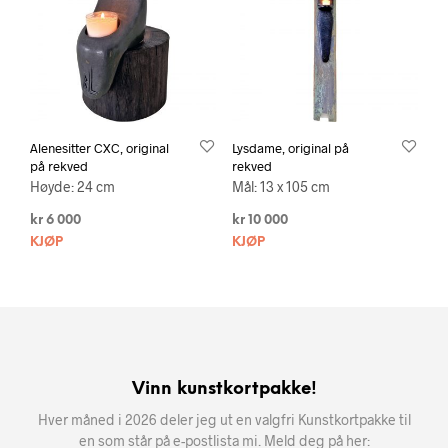
Alenesitter CXC, original
Lysdame, original på
på rekved
rekved
Høyde: 24 cm
Mål: 13 x 105 cm
kr
6 000
kr
10 000
KJØP
KJØP
Vinn kunstkortpakke!
Hver måned i 2026 deler jeg ut en valgfri Kunstkortpakke til
en som står på e-postlista mi. Meld deg på her: