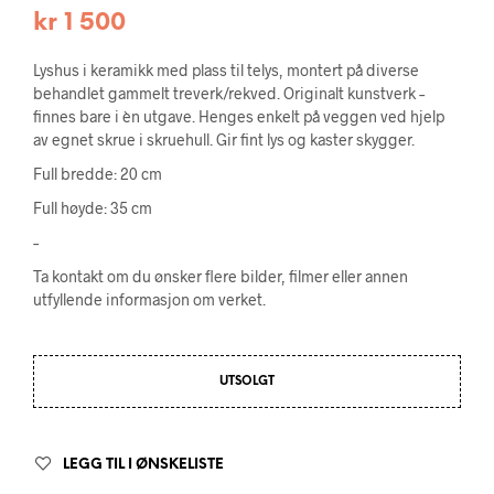
kr
1 500
Lyshus i keramikk med plass til telys, montert på diverse
behandlet gammelt treverk/rekved. Originalt kunstverk –
finnes bare i èn utgave. Henges enkelt på veggen ved hjelp
av egnet skrue i skruehull. Gir fint lys og kaster skygger.
Full bredde: 20 cm
Full høyde: 35 cm
–
Ta kontakt om du ønsker flere bilder, filmer eller annen
utfyllende informasjon om verket.
UTSOLGT
LEGG TIL I ØNSKELISTE