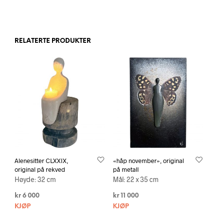
RELATERTE PRODUKTER
Alenesitter CLXXIX,
«håp november», original
original på rekved
på metall
Høyde: 32 cm
Mål: 22 x 35 cm
kr
6 000
kr
11 000
KJØP
KJØP