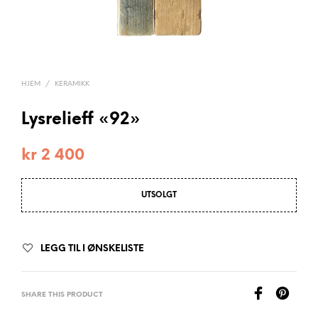
HJEM
/
KERAMIKK
Lysrelieff «92»
kr
2 400
UTSOLGT
LEGG TIL I ØNSKELISTE
SHARE THIS PRODUCT