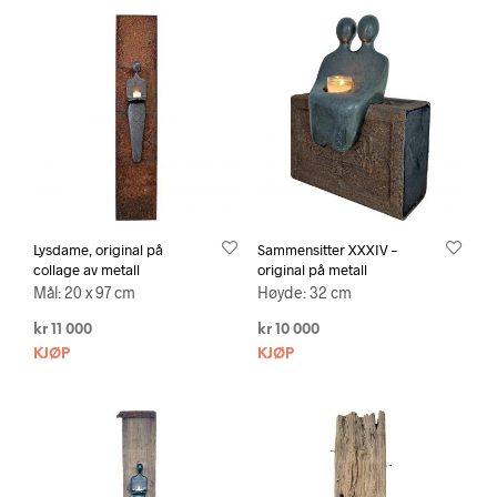
Lysdame, original på
Sammensitter XXXIV –
collage av metall
original på metall
Mål: 20 x 97 cm
Høyde: 32 cm
kr
11 000
kr
10 000
KJØP
KJØP