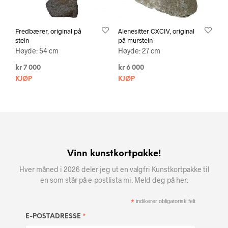
Fredbærer, original på
Alenesitter CXCIV, original
stein
på murstein
Høyde: 54 cm
Høyde: 27 cm
kr
7 000
kr
6 000
KJØP
KJØP
Vinn kunstkortpakke!
Hver måned i 2026 deler jeg ut en valgfri Kunstkortpakke til
en som står på e-postlista mi. Meld deg på her:
*
indikerer obligatorisk felt
*
E-POSTADRESSE