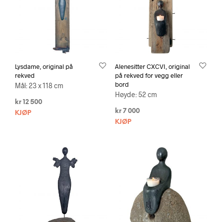
Lysdame, original på
Alenesitter CXCVI, original
rekved
på rekved for vegg eller
bord
Mål: 23 x 118 cm
Høyde: 52 cm
kr
12 500
kr
7 000
KJØP
KJØP