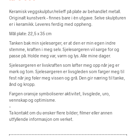
Keramisk veggskulptur/relieff på plate av behandlet metall.
Originalt kunstverk – finnes bare i èn utgave. Selve skulpturen
er i keramikk. Leveres ferdig med oppheng.
Mål plate: 22,5 x 35 cm
Tanken bak min sjelesørger, er at den er min egen indre
stemme, kraften i meg selv. Sjelesørgeren vil sørge for og
passe på. Holde meg var, varm og lys. Alle mine dager.
Sjelesørgeren er livskraften som løfter meg opp når jeg er
mørk og tom. Sjelesørgeren er livsgleden som farger meg til
fest når jeg føler meg vissen og grå. Den gir næring til tanke,
ånd og kropp.
Fargen oransje symboliserer aktivitet, livsglede, uro,
vennskap og optimisme.
–
Ta kontakt om du ønsker flere bilder, filmer eller annen
utfyllende informasjon om verket.