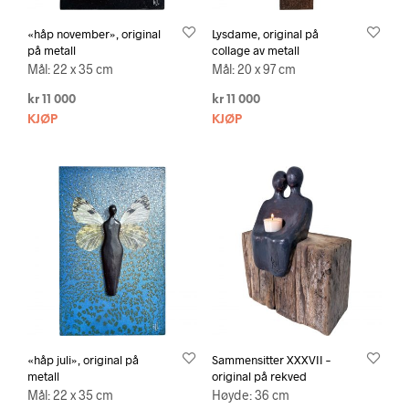
«håp november», original
Lysdame, original på
på metall
collage av metall
Mål: 22 x 35 cm
Mål: 20 x 97 cm
kr
11 000
kr
11 000
KJØP
KJØP
«håp juli», original på
Sammensitter XXXVII –
metall
original på rekved
Mål: 22 x 35 cm
Høyde: 36 cm