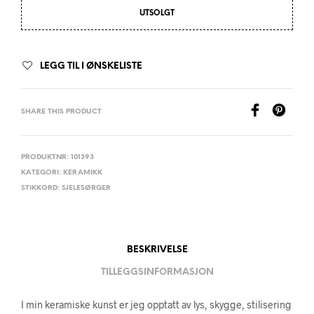
UTSOLGT
LEGG TIL I ØNSKELISTE
SHARE THIS PRODUCT
PRODUKTNR:
101393
KATEGORI:
KERAMIKK
STIKKORD:
SJELESØRGER
BESKRIVELSE
TILLEGGSINFORMASJON
I min keramiske kunst er jeg opptatt av lys, skygge, stilisering