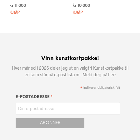
kr
11 000
kr
10 000
KJØP
KJØP
Vinn kunstkortpakke!
Hver måned i 2026 deler jeg ut en valgfri Kunstkortpakke til
en som står på e-postlista mi. Meld deg på her:
*
indikerer obligatorisk felt
*
E-POSTADRESSE