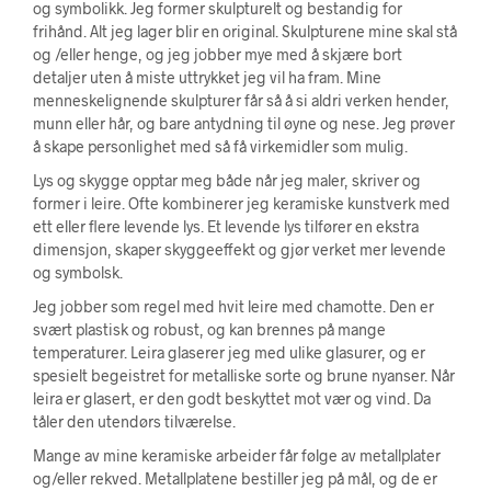
og symbolikk. Jeg former skulpturelt og bestandig for
frihånd. Alt jeg lager blir en original. Skulpturene mine skal stå
og /eller henge, og jeg jobber mye med å skjære bort
detaljer uten å miste uttrykket jeg vil ha fram. Mine
menneskelignende skulpturer får så å si aldri verken hender,
munn eller hår, og bare antydning til øyne og nese. Jeg prøver
å skape personlighet med så få virkemidler som mulig.
Lys og skygge opptar meg både når jeg maler, skriver og
former i leire. Ofte kombinerer jeg keramiske kunstverk med
ett eller flere levende lys. Et levende lys tilfører en ekstra
dimensjon, skaper skyggeeffekt og gjør verket mer levende
og symbolsk.
Jeg jobber som regel med hvit leire med chamotte. Den er
svært plastisk og robust, og kan brennes på mange
temperaturer. Leira glaserer jeg med ulike glasurer, og er
spesielt begeistret for metalliske sorte og brune nyanser. Når
leira er glasert, er den godt beskyttet mot vær og vind. Da
tåler den utendørs tilværelse.
Mange av mine keramiske arbeider får følge av metallplater
og/eller rekved. Metallplatene bestiller jeg på mål, og de er