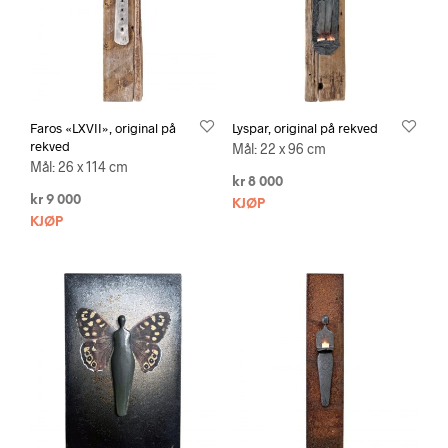
Faros «LXVII», original på
Lyspar, original på rekved
rekved
Mål: 22 x 96 cm
Mål: 26 x 114 cm
kr
8 000
kr
9 000
KJØP
KJØP