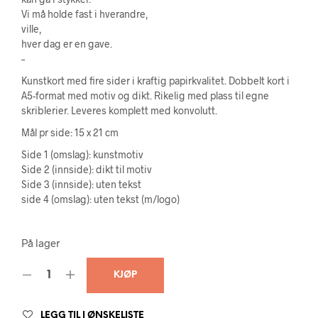
Vi må holde fast i hverandre,
ville,
hver dag er en gave.
–
Kunstkort med fire sider i kraftig papirkvalitet. Dobbelt kort i
A5-format med motiv og dikt. Rikelig med plass til egne
skriblerier. Leveres komplett med konvolutt.
Mål pr side: 15 x 21 cm
Side 1 (omslag): kunstmotiv
Side 2 (innside): dikt til motiv
Side 3 (innside): uten tekst
side 4 (omslag): uten tekst (m/logo)
På lager
KJØP
LEGG TIL I ØNSKELISTE