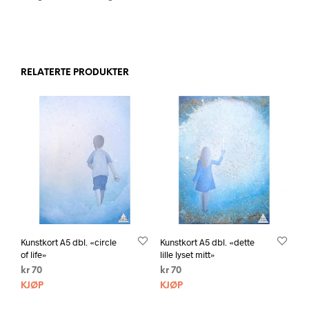
RELATERTE PRODUKTER
Kunstkort A5 dbl. «circle
Kunstkort A5 dbl. «dette
of life»
lille lyset mitt»
kr
70
kr
70
KJØP
KJØP