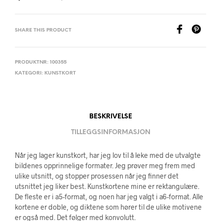
SHARE THIS PRODUCT
PRODUKTNR:
100355
KATEGORI:
KUNSTKORT
BESKRIVELSE
TILLEGGSINFORMASJON
Når jeg lager kunstkort, har jeg lov til å leke med de utvalgte
bildenes opprinnelige formater. Jeg prøver meg frem med
ulike utsnitt, og stopper prosessen når jeg finner det
utsnittet jeg liker best. Kunstkortene mine er rektangulære.
De fleste er i a5-format, og noen har jeg valgt i a6-format. Alle
kortene er doble, og diktene som hører til de ulike motivene
er også med. Det følger med konvolutt.