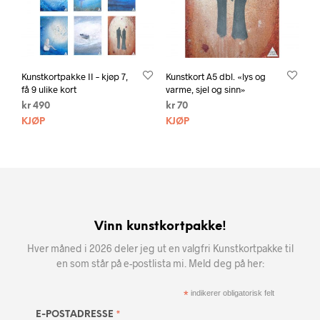
Kunstkortpakke II – kjøp 7,
Kunstkort A5 dbl. «lys og
få 9 ulike kort
varme, sjel og sinn»
kr
490
kr
70
KJØP
KJØP
Vinn kunstkortpakke!
Hver måned i 2026 deler jeg ut en valgfri Kunstkortpakke til
en som står på e-postlista mi. Meld deg på her:
*
indikerer obligatorisk felt
*
E-POSTADRESSE