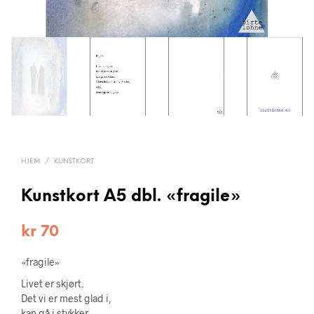
HJEM
/
KUNSTKORT
Kunstkort A5 dbl. «fragile»
kr
70
«fragile»
Livet er skjørt.
Det vi er mest glad i,
kan gå i stykker.