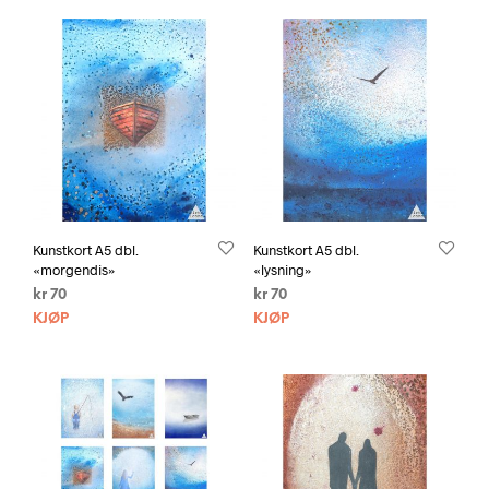
Kunstkort A5 dbl.
Kunstkort A5 dbl.
«morgendis»
«lysning»
kr
70
kr
70
KJØP
KJØP