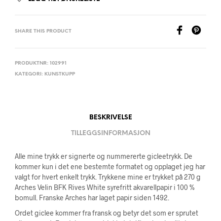
SHARE THIS PRODUCT
PRODUKTNR:
102991
KATEGORI:
KUNSTKUPP
BESKRIVELSE
TILLEGGSINFORMASJON
Alle mine trykk er signerte og nummererte gicleetrykk. De
kommer kun i det ene bestemte formatet og opplaget jeg har
valgt for hvert enkelt trykk. Trykkene mine er trykket på 270 g
Arches Velin BFK Rives White syrefritt akvarellpapir i 100 %
bomull. Franske Arches har laget papir siden 1492.
Ordet giclee kommer fra fransk og betyr det som er sprutet