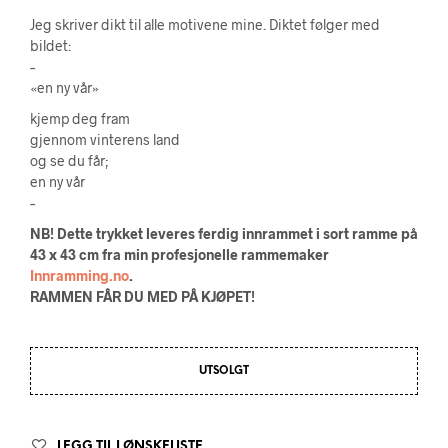
Jeg skriver dikt til alle motivene mine. Diktet følger med
bildet:
–
«en ny vår»
kjemp deg fram
gjennom vinterens land
og se du får;
en ny vår
–
NB! Dette trykket leveres ferdig innrammet i sort ramme på
43 x 43 cm fra min profesjonelle rammemaker
Innramming.no
.
RAMMEN FÅR DU MED PÅ KJØPET!
UTSOLGT
LEGG TIL I ØNSKELISTE