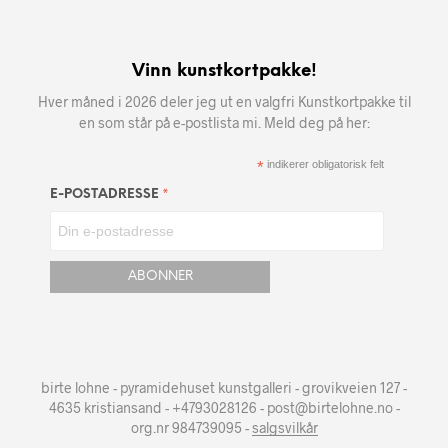
Vinn kunstkortpakke!
Hver måned i 2026 deler jeg ut en valgfri Kunstkortpakke til
en som står på e-postlista mi. Meld deg på her:
*
indikerer obligatorisk felt
*
E-POSTADRESSE
birte lohne - pyramidehuset kunstgalleri - grovikveien 127 -
4635 kristiansand - +4793028126 - post@birtelohne.no -
org.nr 984739095 -
salgsvilkår