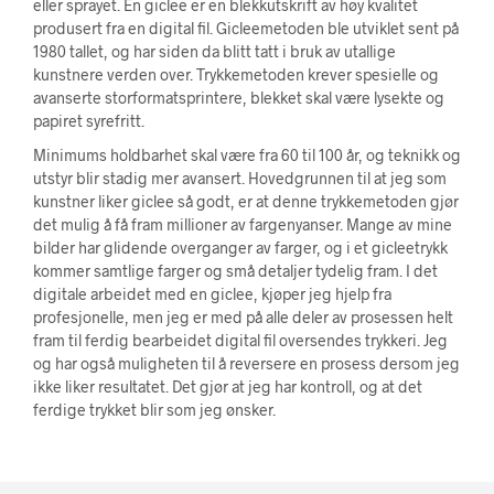
eller sprayet. En giclee er en blekkutskrift av høy kvalitet
produsert fra en digital fil. Gicleemetoden ble utviklet sent på
1980 tallet, og har siden da blitt tatt i bruk av utallige
kunstnere verden over. Trykkemetoden krever spesielle og
avanserte storformatsprintere, blekket skal være lysekte og
papiret syrefritt.
Minimums holdbarhet skal være fra 60 til 100 år, og teknikk og
utstyr blir stadig mer avansert. Hovedgrunnen til at jeg som
kunstner liker giclee så godt, er at denne trykkemetoden gjør
det mulig å få fram millioner av fargenyanser. Mange av mine
bilder har glidende overganger av farger, og i et gicleetrykk
kommer samtlige farger og små detaljer tydelig fram. I det
digitale arbeidet med en giclee, kjøper jeg hjelp fra
profesjonelle, men jeg er med på alle deler av prosessen helt
fram til ferdig bearbeidet digital fil oversendes trykkeri. Jeg
og har også muligheten til å reversere en prosess dersom jeg
ikke liker resultatet. Det gjør at jeg har kontroll, og at det
ferdige trykket blir som jeg ønsker.