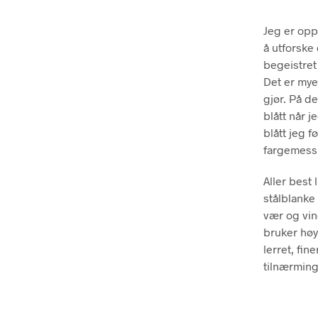
Jeg er opp
å utforske
begeistret
Det er mye
gjør. På d
blått når j
blått jeg 
fargemess
Aller best 
stålblanke
vær og vin
bruker høy
lerret, fin
tilnærming