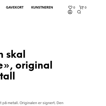
0
0
GAVEKORT
KUNSTNEREN
n skal
», original
D
U
H
tall
A
R
I
N
G
E
t på metall. Originalen er signert. Den
N