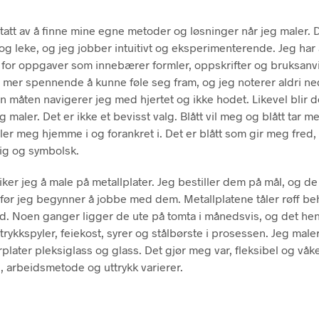
tatt av å finne mine egne metoder og løsninger når jeg maler. 
 og leke, og jeg jobber intuitivt og eksperimenterende. Jeg har 
 for oppgaver som innebærer formler, oppskrifter og bruksanv
 mer spennende å kunne føle seg fram, og jeg noterer aldri ne
en måten navigerer jeg med hjertet og ikke hodet. Likevel blir d
eg maler. Det er ikke et bevisst valg. Blått vil meg og blått tar m
føler meg hjemme i og forankret i. Det er blått som gir meg fred
ig og symbolsk.
liker jeg å male på metallplater. Jeg bestiller dem på mål, og de
 før jeg begynner å jobbe med dem. Metallplatene tåler røff be
d. Noen ganger ligger de ute på tomta i månedsvis, og det he
trykkspyler, feiekost, syrer og stålbørste i prosessen. Jeg male
erplater pleksiglass og glass. Det gjør meg var, fleksibel og våk
, arbeidsmetode og uttrykk varierer.