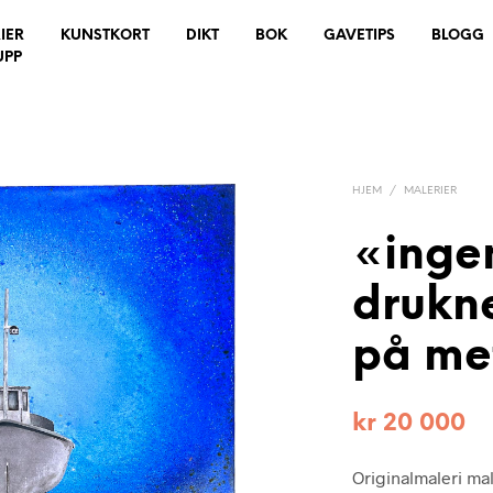
IER
KUNSTKORT
DIKT
BOK
GAVETIPS
BLOGG
UPP
HJEM
/
MALERIER
«inge
drukne
på me
kr
20 000
Originalmaleri mal