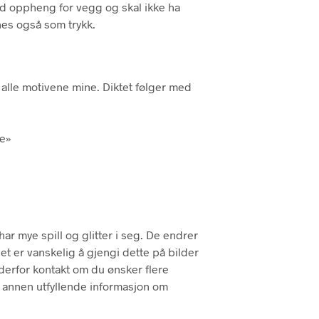
d oppheng for vegg og skal ikke ha
P
nes også som trykk.
R
O
D
U
K
il alle motivene mine. Diktet følger med
T
E
R
I
ne»
H
A
e
N
D
L
E
K
ar mye spill og glitter i seg. De endrer
U
 det er vanskelig å gjengi dette på bilder
R
V
 derfor kontakt om du ønsker flere
E
er annen utfyllende informasjon om
N
.