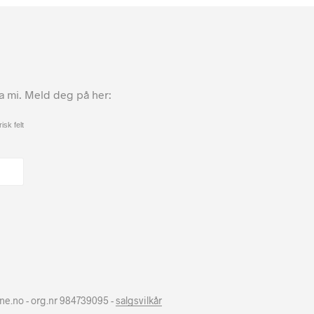
ta mi. Meld deg på her:
isk felt
hne.no - org.nr 984739095 -
salgsvilkår