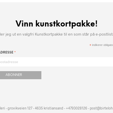
Vinn kunstkortpakke!
r jeg ut en valgfri Kunstkortpakke til en som står på e-postlis
*
indikerer obligator
*
ADRESSE
leri - grovikveien 127 - 4635 kristiansand - +4793028126 - post@birtelo