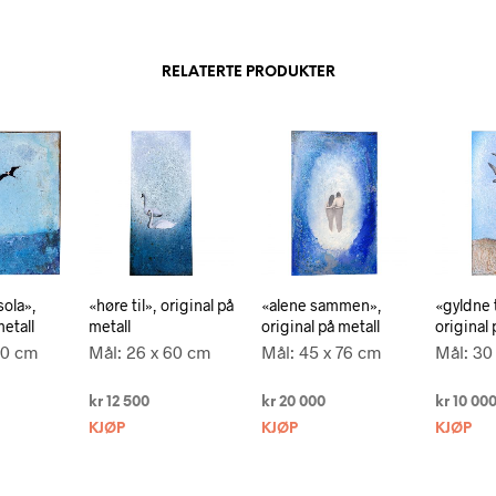
RELATERTE PRODUKTER
sola»,
«høre til», original på
«alene sammen»,
«gyldne 
metall
metall
original på metall
original 
50 cm
Mål: 26 x 60 cm
Mål: 45 x 76 cm
Mål: 30
kr
12 500
kr
20 000
kr
10 00
KJØP
KJØP
KJØP