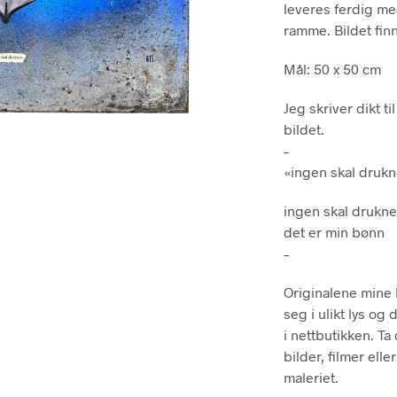
leveres ferdig me
ramme. Bildet fin
Mål: 50 x 50 cm
Jeg skriver dikt t
bildet.
–
«ingen skal druk
ingen skal drukn
det er min bønn
–
Originalene mine h
seg i ulikt lys og
i nettbutikken. Ta
bilder, filmer ell
maleriet.