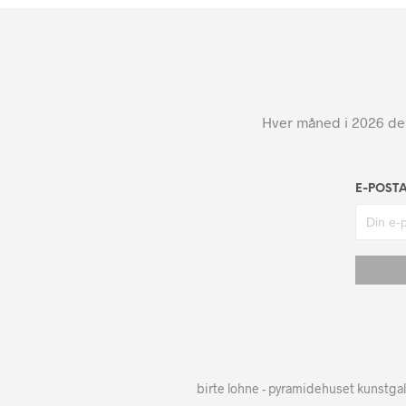
Hver måned i 2026 dele
E-POST
birte lohne - pyramidehuset kunstgal