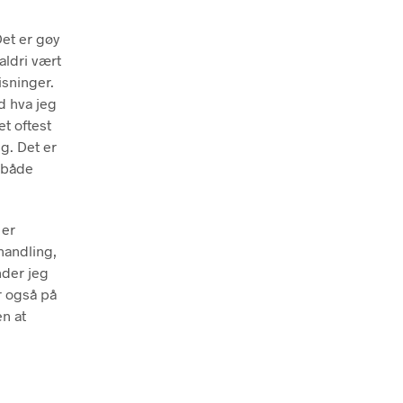
Det er gøy
aldri vært
isninger.
d hva jeg
et oftest
eg. Det er
, både
 er
handling,
nder jeg
r også på
en at