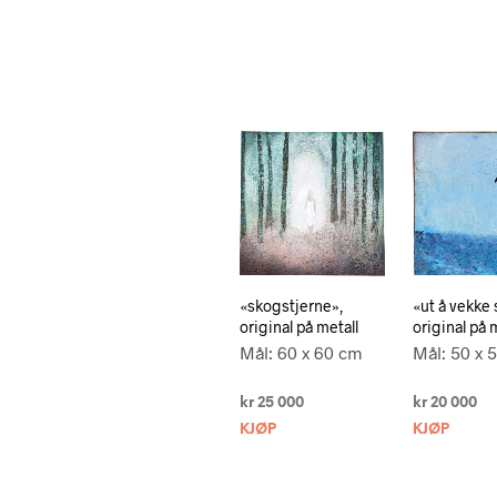
«skogstjerne»,
«ut å vekke 
original på metall
original på 
Mål: 60 x 60 cm
Mål: 50 x 
kr
25 000
kr
20 000
KJØP
KJØP