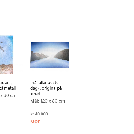
tider»,
«vår aller beste
på metall
dag», original på
lerret
 x 60 cm
Mål: 120 x 80 cm
0
kr
40 000
KJØP