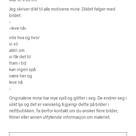
Jeg skriver dikt til alle motivene mine. Diktet følger med
bildet.
–
«leve nå»
vite hva og hvor
vi vil
aldri om
vi får det til
fram i tid
kan ingen spå
være her og
leve nå
–
Originalene mine har mye spill og glitter i seg. De endrer seg i
ulikt lys og det er vanskelig å gjengi dette på bilder i
nettbutikken. Ta derfor kontakt om du ønsker flere bilder,
filmer eller annen utfyllende informasjon om maleriet.