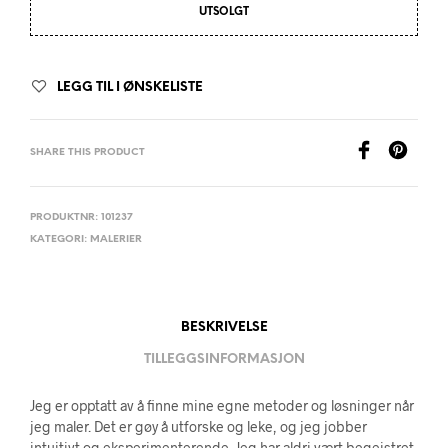
UTSOLGT
LEGG TIL I ØNSKELISTE
SHARE THIS PRODUCT
PRODUKTNR:
101237
KATEGORI:
MALERIER
BESKRIVELSE
TILLEGGSINFORMASJON
Jeg er opptatt av å finne mine egne metoder og løsninger når
jeg maler. Det er gøy å utforske og leke, og jeg jobber
intuitivt og eksperimenterende. Jeg har aldri vært begeistret