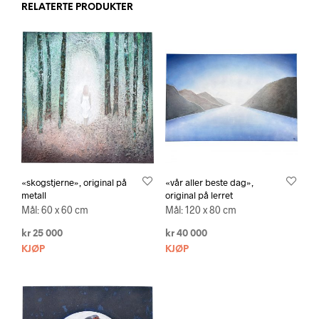
RELATERTE PRODUKTER
«skogstjerne», original på
«vår aller beste dag»,
metall
original på lerret
Mål: 60 x 60 cm
Mål: 120 x 80 cm
kr
25 000
kr
40 000
KJØP
KJØP