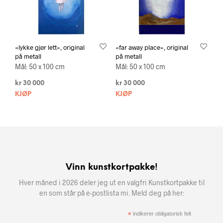
«lykke gjør lett», original
«far away place», original
på metall
på metall
Mål: 50 x 100 cm
Mål: 50 x 100 cm
kr
30 000
kr
30 000
KJØP
KJØP
Vinn kunstkortpakke!
Hver måned i 2026 deler jeg ut en valgfri Kunstkortpakke til
en som står på e-postlista mi. Meld deg på her:
*
indikerer obligatorisk felt