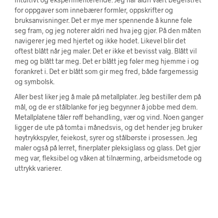
for oppgaver som innebærer formler, oppskrifter og
bruksanvisninger. Det er mye mer spennende å kunne føle
seg fram, og jeg noterer aldri ned hva jeg gjør. På den måten
navigerer jeg med hjertet og ikke hodet. Likevel blir det
oftest blått når jeg maler. Det er ikke et bevisst valg. Blått vil
meg og blått tar meg. Det er blått jeg føler meg hjemme i og
forankret i. Det er blått som gir meg fred, både fargemessig
og symbolsk.
Aller best liker jeg å male på metallplater. Jeg bestiller dem på
mål, og de er stålblanke før jeg begynner å jobbe med dem.
Metallplatene tåler røff behandling, vær og vind. Noen ganger
ligger de ute på tomta i månedsvis, og det hender jeg bruker
høytrykkspyler, feiekost, syrer og stålbørste i prosessen. Jeg
maler også på lerret, finerplater pleksiglass og glass. Det gjør
meg var, fleksibel og våken at tilnærming, arbeidsmetode og
uttrykk varierer.