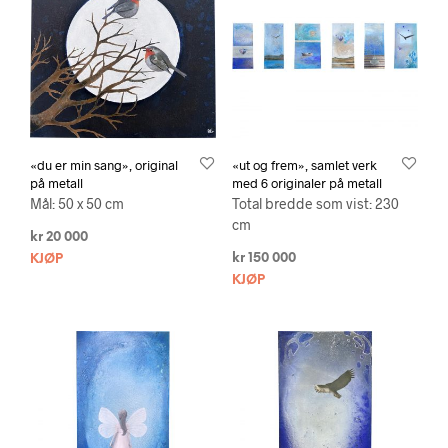
«du er min sang», original
«ut og frem», samlet verk
på metall
med 6 originaler på metall
Mål: 50 x 50 cm
Total bredde som vist: 230
cm
kr
20 000
kr
150 000
KJØP
KJØP