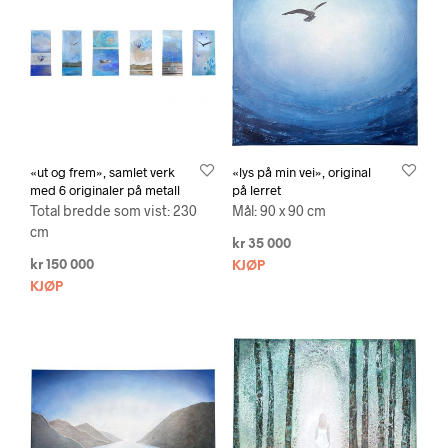
«ut og frem», samlet verk
«lys på min vei», original
med 6 originaler på metall
på lerret
Total bredde som vist: 230
Mål: 90 x 90 cm
cm
kr
35 000
kr
150 000
KJØP
KJØP