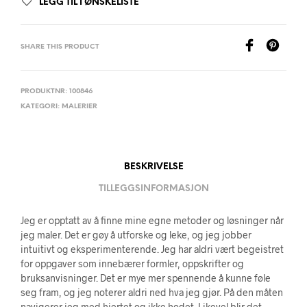
LEGG TIL I ØNSKELISTE
SHARE THIS PRODUCT
PRODUKTNR:
100846
KATEGORI:
MALERIER
BESKRIVELSE
TILLEGGSINFORMASJON
Jeg er opptatt av å finne mine egne metoder og løsninger når
jeg maler. Det er gøy å utforske og leke, og jeg jobber
intuitivt og eksperimenterende. Jeg har aldri vært begeistret
for oppgaver som innebærer formler, oppskrifter og
bruksanvisninger. Det er mye mer spennende å kunne føle
seg fram, og jeg noterer aldri ned hva jeg gjør. På den måten
navigerer jeg med hjertet og ikke hodet. Likevel blir det