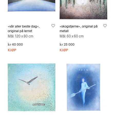
«vår aller beste dag»,
«skogstjerne», original på
original på lerret
metall
Mål: 120 x 80 cm
Mål: 60 x 60 cm
kr
40 000
kr
25 000
KJØP
KJØP