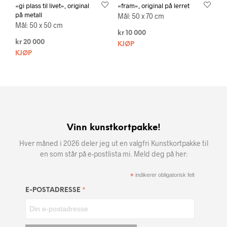
«gi plass til livet», original
«fram», original på lerret
på metall
Mål: 50 x 70 cm
Mål: 50 x 50 cm
kr
10 000
kr
20 000
KJØP
KJØP
Vinn kunstkortpakke!
Hver måned i 2026 deler jeg ut en valgfri Kunstkortpakke til
en som står på e-postlista mi. Meld deg på her:
*
indikerer obligatorisk felt
*
E-POSTADRESSE