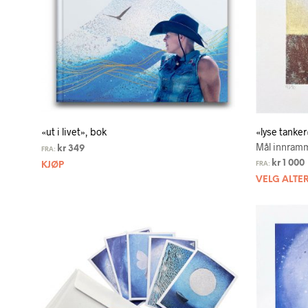
«ut i livet», bok
«lyse tanker
Mål innramm
kr
349
FRA:
kr
1 000
KJØP
FRA:
VELG ALTE