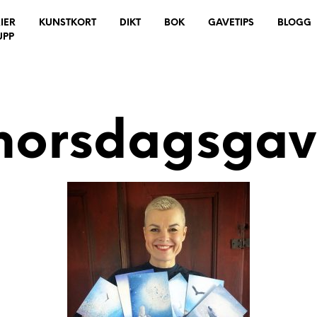
IER
KUNSTKORT
DIKT
BOK
GAVETIPS
BLOGG
UPP
morsdagsgav