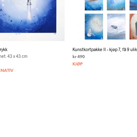
trykk
Kunstkortpakke II – kjøp 7, få 9 uli
et: 43 x 43 cm
kr
490
KJØP
RNATIV