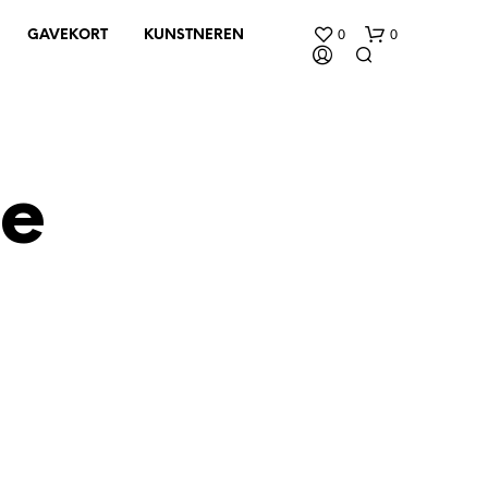
0
0
GAVEKORT
KUNSTNEREN
e
D
U
H
A
R
I
N
G
E
N