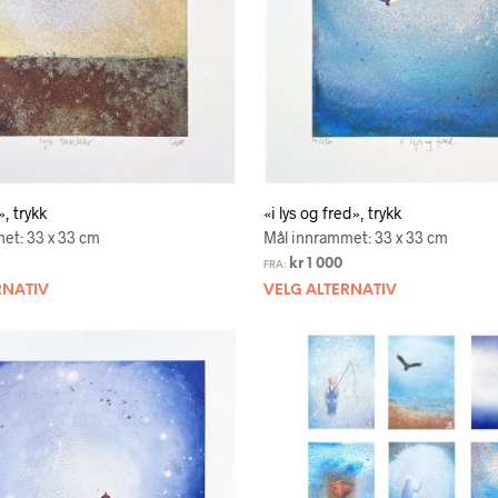
», trykk
«i lys og fred», trykk
et: 33 x 33 cm
Mål innrammet: 33 x 33 cm
kr
1 000
FRA:
RNATIV
VELG ALTERNATIV