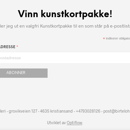
Vinn kunstkortpakke!
r jeg ut en valgfri Kunstkortpakke til en som står på e-postlis
*
indikerer obligator
*
ADRESSE
leri - grovikveien 127 - 4635 kristiansand - +4793028126 - post@birtelo
Utviklet av
Optiflow
.