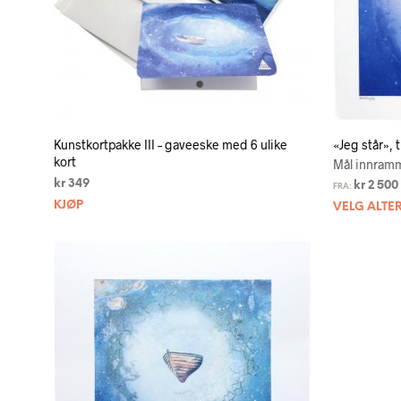
Kunstkortpakke III – gaveeske med 6 ulike
«Jeg står», 
kort
Mål innramm
kr
349
kr
2 500
FRA:
KJØP
VELG ALTE