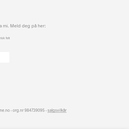
ta mi. Meld deg på her:
isk felt
hne.no - org.nr 984739095 -
salgsvilkår