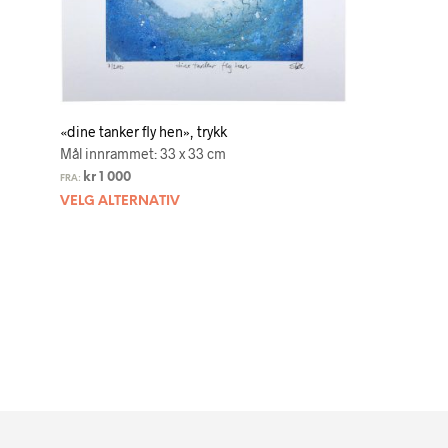
«dine tanker fly hen», trykk
Mål innrammet: 33 x 33 cm
kr
1 000
FRA:
VELG ALTERNATIV