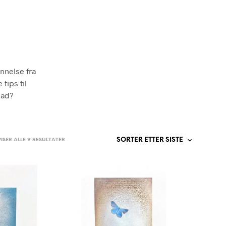
P
R
O
D
U
K
T
nnelse fra
E
tips til
R
I
lad?
H
A
N
D
SORTERT
VISER ALLE 9 RESULTATER
L
E
ETTER
K
NYESTE
U
R
V
E
N
.