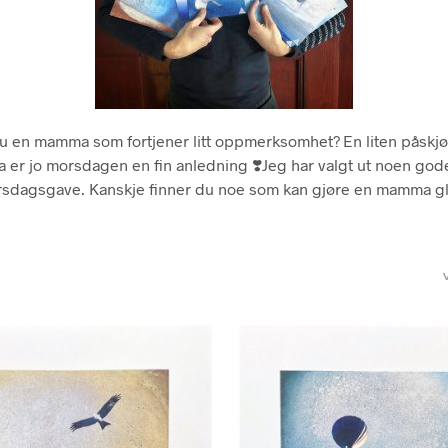
u en mamma som fortjener litt oppmerksomhet? En liten påskjø
 er jo morsdagen en fin anledning ❣️Jeg har valgt ut noen gode 
sdagsgave. Kanskje finner du noe som kan gjøre en mamma g