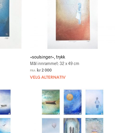
«soulsinger», trykk
Mål innrammet: 32 x 49 cm
kr
2 000
FRA:
VELG ALTERNATIV