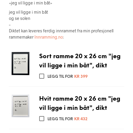
«jeg vil ligge i min båt»
jeg vil ligge i min båt
og se solen
–
Diktet kan leveres ferdig innrammet fra min profesjonell
rammemaker
Innramming.no
:
Sort ramme 20 x 26 cm "jeg
vil ligge i min båt", dikt
LEGG TIL FOR
KR
399
Hvit ramme 20 x 26 cm "jeg
vil ligge i min båt", dikt
LEGG TIL FOR
KR
432