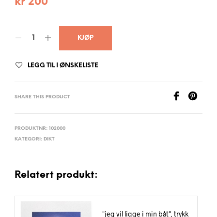
kr
200
KJØP
LEGG TIL I ØNSKELISTE
SHARE THIS PRODUCT
PRODUKTNR:
102000
KATEGORI:
DIKT
Relatert produkt:
"jeg vil ligge i min båt", trykk