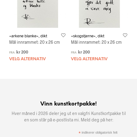
«arkene blanke», dikt
«skogstjerne», dikt
Mål innrammet: 20 x 26 cm
Mål innrammet: 20 x 26 cm
kr
200
kr
200
FRA:
FRA:
VELG ALTERNATIV
VELG ALTERNATIV
Vinn kunstkortpakke!
Hver måned i 2026 deler jeg ut en valgfri Kunstkortpakke til
en som står på e-postlista mi. Meld deg på her:
*
indikerer obligatorisk felt