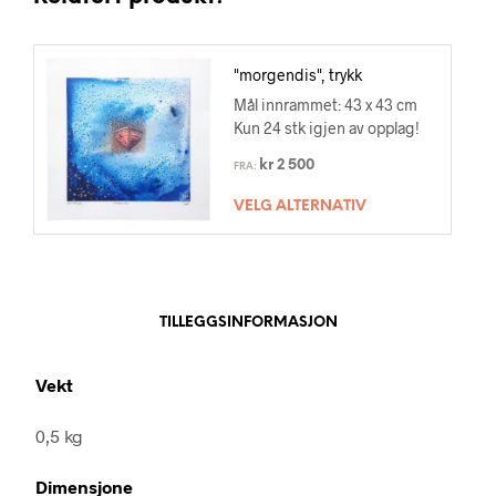
"morgendis", trykk
Mål innrammet: 43 x 43 cm
Kun 24 stk igjen av opplag!
kr
2 500
FRA:
VELG ALTERNATIV
TILLEGGSINFORMASJON
Vekt
0,5 kg
Dimensjone