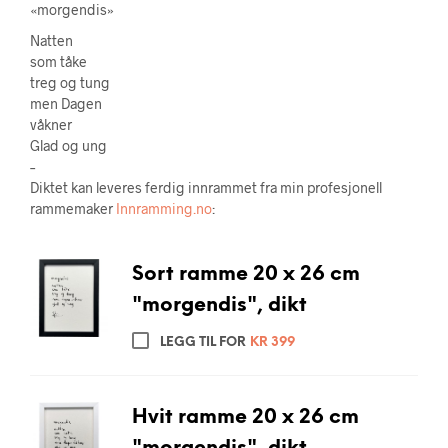
«morgendis»
Natten
som tåke
treg og tung
men Dagen
våkner
Glad og ung
–
Diktet kan leveres ferdig innrammet fra min profesjonell
rammemaker
Innramming.no
:
Sort ramme 20 x 26 cm
"morgendis", dikt
LEGG TIL FOR
KR
399
Hvit ramme 20 x 26 cm