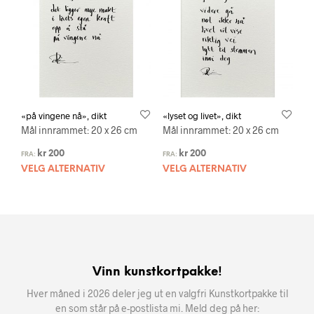
«på vingene nå», dikt
«lyset og livet», dikt
Mål innrammet: 20 x 26 cm
Mål innrammet: 20 x 26 cm
kr
200
kr
200
FRA:
FRA:
VELG ALTERNATIV
VELG ALTERNATIV
Vinn kunstkortpakke!
Hver måned i 2026 deler jeg ut en valgfri Kunstkortpakke til
en som står på e-postlista mi. Meld deg på her: