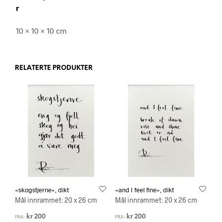
r
10 × 10 × 10 cm
RELATERTE PRODUKTER
«skogstjerne», dikt
«and I feel fine», dikt
Mål innrammet: 20 x 26 cm
Mål innrammet: 20 x 26 cm
kr
200
kr
200
FRA:
FRA: