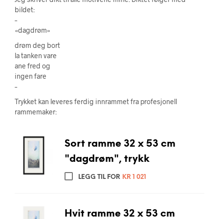
bildet:
–
«dagdrøm»
drøm deg bort
la tanken vare
ane fred og
ingen fare
–
Trykket kan leveres ferdig innrammet fra profesjonell
rammemaker:
Sort ramme 32 x 53 cm
"dagdrøm", trykk
LEGG TIL FOR
KR
1 021
Hvit ramme 32 x 53 cm