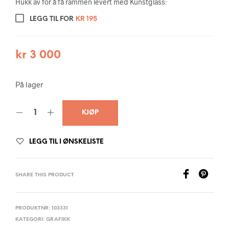
Hukk av for å få rammen levert med Kunstglass:
LEGG TIL FOR
KR
195
kr
3 000
På lager
KJØP
LEGG TIL I ØNSKELISTE
SHARE THIS PRODUCT
PRODUKTNR:
103331
KATEGORI:
GRAFIKK