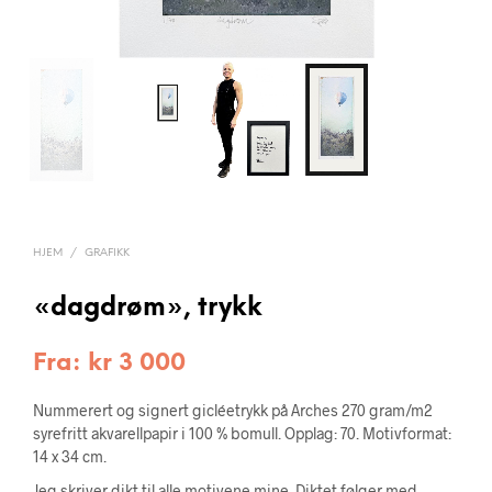
HJEM
/
GRAFIKK
«dagdrøm», trykk
Fra:
kr
3 000
Nummerert og signert gicléetrykk på Arches 270 gram/m2
syrefritt akvarellpapir i 100 % bomull. Opplag: 70. Motivformat:
14 x 34 cm.
Jeg skriver dikt til alle motivene mine. Diktet følger med