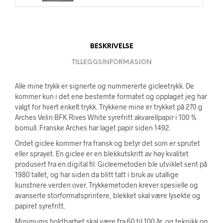
BESKRIVELSE
TILLEGGSINFORMASJON
Alle mine trykk er signerte og nummererte gicleetrykk. De
kommer kun i det ene bestemte formatet og opplaget jeg har
valgt for hvert enkelt trykk. Trykkene mine er trykket på 270 g
Arches Velin BFK Rives White syrefritt akvarellpapir i 100 %
bomull. Franske Arches har laget papir siden 1492.
Ordet giclee kommer fra fransk og betyr det som er sprutet
eller sprayet. En giclee er en blekkutskrift av høy kvalitet
produsert fra en digital fil. Gicleemetoden ble utviklet sent på
1980 tallet, og har siden da blitt tatt i bruk av utallige
kunstnere verden over. Trykkemetoden krever spesielle og
avanserte storformatsprintere, blekket skal være lysekte og
papiret syrefritt.
Minimums holdbarhet skal være fra 60 til 100 år, og teknikk og