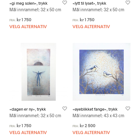
«gi meg solen», trykk
«lytt til lyset», trykk
Mål innrammet: 32 x 50 cm
Mål innrammet: 32 x 50 cm
kr
1 750
kr
1 750
FRA:
FRA:
VELG ALTERNATIV
VELG ALTERNATIV
«dagen er ny», trykk
«øyeblikket fange», trykk
Mål innrammet: 32 x 50 cm
Mål innrammet: 43 x 43 cm
kr
1 750
kr
2 500
FRA:
FRA:
VELG ALTERNATIV
VELG ALTERNATIV