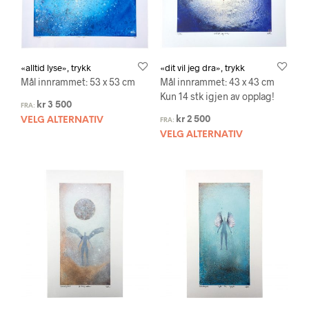
«alltid lyse», trykk
«dit vil jeg dra», trykk
Mål innrammet: 53 x 53 cm
Mål innrammet: 43 x 43 cm
Kun 14 stk igjen av opplag!
kr
3 500
FRA:
kr
2 500
VELG ALTERNATIV
FRA:
VELG ALTERNATIV