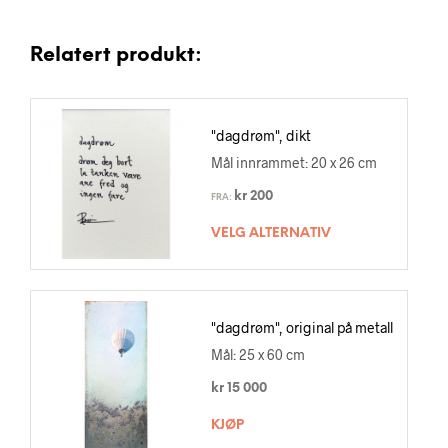
Relatert produkt:
"dagdrøm", dikt
Mål innrammet: 20 x 26 cm
kr
200
FRA:
VELG ALTERNATIV
"dagdrøm", original på metall
Mål: 25 x 60 cm
kr
15 000
KJØP