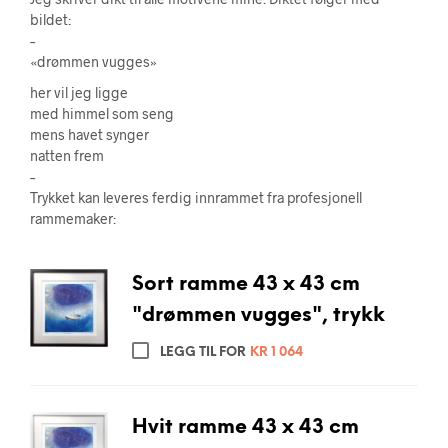
bildet:
–
«drømmen vugges»
her vil jeg ligge
med himmel som seng
mens havet synger
natten frem
–
Trykket kan leveres ferdig innrammet fra profesjonell
rammemaker:
Sort ramme 43 x 43 cm
"drømmen vugges", trykk
LEGG TIL FOR
KR
1 064
Hvit ramme 43 x 43 cm