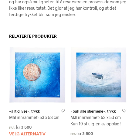
og har også muligheten til å reversere en prosess dersom jeg
ikke liker resultatet. Det gjør at jeg har kontroll, og at det
ferdige trykket blir som jeg ønsker.
RELATERTE PRODUKTER
«alltid lyse», trykk
«bak alle stjernene», trykk
Mål innrammet: 53 x 53 cm
Mål innrammet: 53 x 53 cm
Kun 19 stk igjen av opplag!
kr
3 500
FRA:
kr
3 500
VELG ALTERNATIV
FRA: