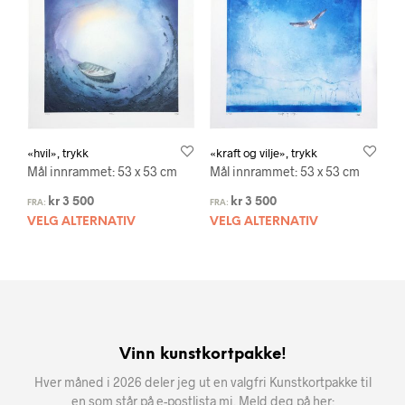
«hvil», trykk
«kraft og vilje», trykk
Mål innrammet: 53 x 53 cm
Mål innrammet: 53 x 53 cm
kr
3 500
kr
3 500
FRA:
FRA:
VELG ALTERNATIV
VELG ALTERNATIV
Vinn kunstkortpakke!
Hver måned i 2026 deler jeg ut en valgfri Kunstkortpakke til
en som står på e-postlista mi. Meld deg på her: