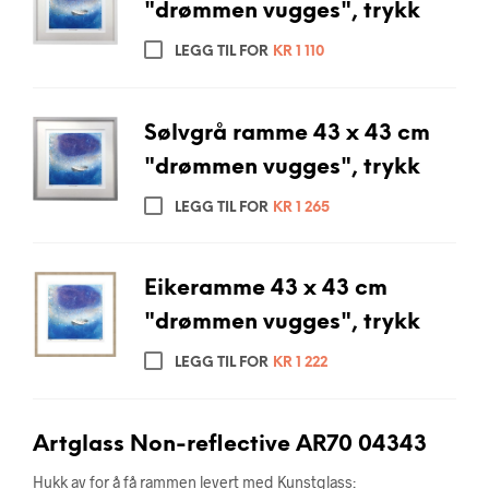
"drømmen vugges", trykk
LEGG TIL FOR
KR
1 110
Sølvgrå ramme 43 x 43 cm
"drømmen vugges", trykk
LEGG TIL FOR
KR
1 265
Eikeramme 43 x 43 cm
"drømmen vugges", trykk
LEGG TIL FOR
KR
1 222
Artglass Non-reflective AR70 04343
Hukk av for å få rammen levert med Kunstglass: