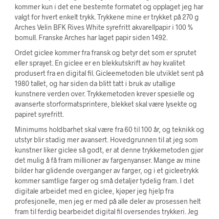
kommer kun i det ene bestemte formatet og opplaget jeg har
valgt for hvert enkelt trykk. Trykkene mine er trykket på 270 g
Arches Velin BFK Rives White syrefritt akvarellpapir i 100 %
bomull. Franske Arches har laget papir siden 1492.
Ordet giclee kommer fra fransk og betyr det som er sprutet
eller sprayet. En giclee er en blekkutskrift av høy kvalitet
produsert fra en digital fil. Gicleemetoden ble utviklet sent på
1980 tallet, og har siden da blitt tatt i bruk av utallige
kunstnere verden over. Trykkemetoden krever spesielle og
avanserte storformatsprintere, blekket skal være lysekte og
papiret syrefritt.
Minimums holdbarhet skal være fra 60 til 100 år, og teknikk og
utstyr blir stadig mer avansert. Hovedgrunnen til at jeg som
kunstner liker giclee så godt, er at denne trykkemetoden gjør
det mulig å få fram millioner av fargenyanser. Mange av mine
bilder har glidende overganger av farger, og i et gicleetrykk
kommer samtlige farger og små detaljer tydelig fram. I det
digitale arbeidet med en giclee, kjøper jeg hjelp fra
profesjonelle, men jeg er med på alle deler av prosessen helt
fram til ferdig bearbeidet digital fil oversendes trykkeri. Jeg