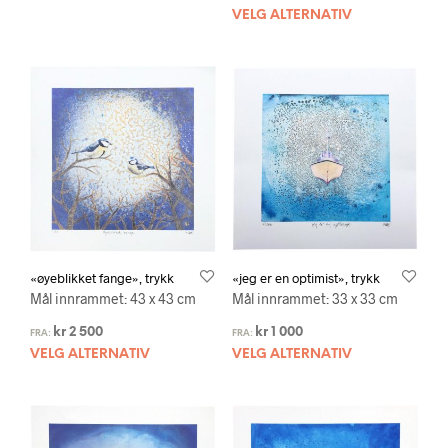
VELG ALTERNATIV
«øyeblikket fange», trykk
«jeg er en optimist», trykk
Mål innrammet: 43 x 43 cm
Mål innrammet: 33 x 33 cm
kr
2 500
kr
1 000
FRA:
FRA:
VELG ALTERNATIV
VELG ALTERNATIV