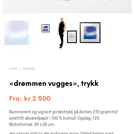
HJEM
/
GRAFIKK
«drømmen vugges», trykk
Fra:
kr
2 500
Nummerert og signert gicléetrykk på Arches 270 gram/m2
syrefritt akvarellpapir i 100 % bomull. Opplag: 120.
Motivformat: 26 x 26 cm.
Jeg skriver dikt til alle motivene mine. Diktet følger med