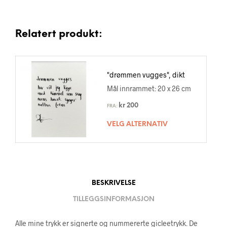
Relatert produkt:
"drømmen vugges", dikt
Mål innrammet: 20 x 26 cm
kr
200
FRA:
VELG ALTERNATIV
BESKRIVELSE
TILLEGGSINFORMASJON
Alle mine trykk er signerte og nummererte gicleetrykk. De