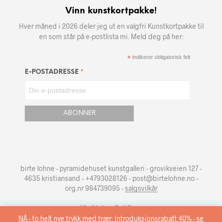
Vinn kunstkortpakke!
Hver måned i 2026 deler jeg ut en valgfri Kunstkortpakke til
en som står på e-postlista mi. Meld deg på her:
*
indikerer obligatorisk felt
*
E-POSTADRESSE
birte lohne - pyramidehuset kunstgalleri - grovikveien 127 -
4635 kristiansand - +4793028126 - post@birtelohne.no -
org.nr 984739095 -
salgsvilkår
Utviklet av
Optiflow
.
NÅ - to helt nye trykk med trær: Introduksjonsrabatt 40% - se