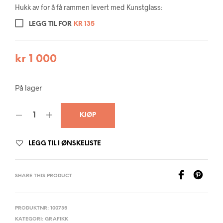
Hukk av for å få rammen levert med Kunstglass:
LEGG TIL FOR
KR
135
kr
1 000
På lager
KJØP
LEGG TIL I ØNSKELISTE
SHARE THIS PRODUCT
PRODUKTNR:
100735
KATEGORI:
GRAFIKK