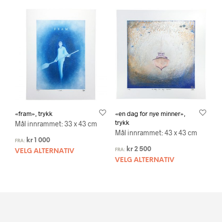
«fram», trykk
«en dag for nye minner»,
trykk
Mål innrammet: 33 x 43 cm
Mål innrammet: 43 x 43 cm
kr
1 000
FRA:
kr
2 500
FRA:
VELG ALTERNATIV
VELG ALTERNATIV