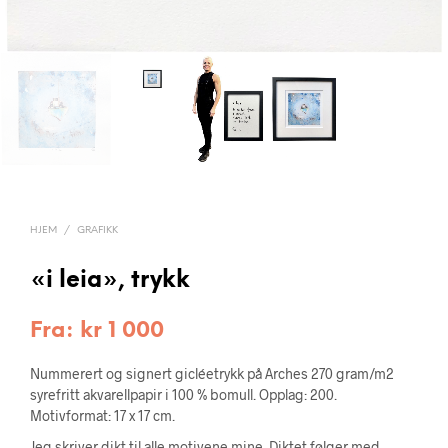
HJEM
/
GRAFIKK
«i leia», trykk
Fra:
kr
1 000
Nummerert og signert gicléetrykk på Arches 270 gram/m2
syrefritt akvarellpapir i 100 % bomull. Opplag: 200.
Motivformat: 17 x 17 cm.
Jeg skriver dikt til alle motivene mine. Diktet følger med