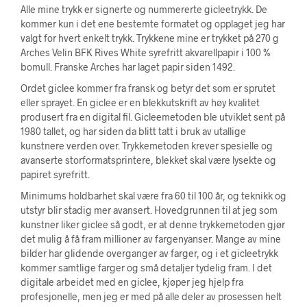
Alle mine trykk er signerte og nummererte gicleetrykk. De
kommer kun i det ene bestemte formatet og opplaget jeg har
valgt for hvert enkelt trykk. Trykkene mine er trykket på 270 g
Arches Velin BFK Rives White syrefritt akvarellpapir i 100 %
bomull. Franske Arches har laget papir siden 1492.
Ordet giclee kommer fra fransk og betyr det som er sprutet
eller sprayet. En giclee er en blekkutskrift av høy kvalitet
produsert fra en digital fil. Gicleemetoden ble utviklet sent på
1980 tallet, og har siden da blitt tatt i bruk av utallige
kunstnere verden over. Trykkemetoden krever spesielle og
avanserte storformatsprintere, blekket skal være lysekte og
papiret syrefritt.
Minimums holdbarhet skal være fra 60 til 100 år, og teknikk og
utstyr blir stadig mer avansert. Hovedgrunnen til at jeg som
kunstner liker giclee så godt, er at denne trykkemetoden gjør
det mulig å få fram millioner av fargenyanser. Mange av mine
bilder har glidende overganger av farger, og i et gicleetrykk
kommer samtlige farger og små detaljer tydelig fram. I det
digitale arbeidet med en giclee, kjøper jeg hjelp fra
profesjonelle, men jeg er med på alle deler av prosessen helt