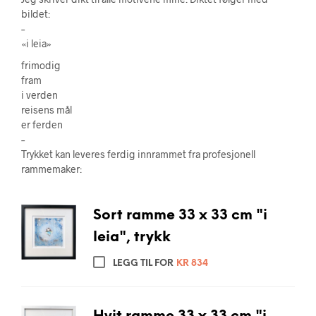
bildet:
–
«i leia»
frimodig
fram
i verden
reisens mål
er ferden
–
Trykket kan leveres ferdig innrammet fra profesjonell
rammemaker:
Sort ramme 33 x 33 cm "i
leia", trykk
LEGG TIL FOR
KR
834