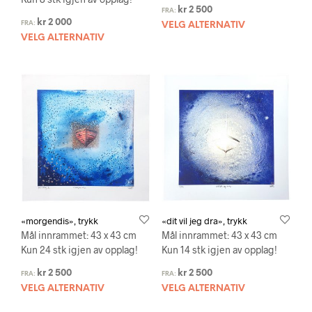
kr
2 500
FRA:
kr
2 000
FRA:
VELG ALTERNATIV
VELG ALTERNATIV
«morgendis», trykk
«dit vil jeg dra», trykk
Mål innrammet: 43 x 43 cm
Mål innrammet: 43 x 43 cm
Kun 24 stk igjen av opplag!
Kun 14 stk igjen av opplag!
kr
2 500
kr
2 500
FRA:
FRA:
VELG ALTERNATIV
VELG ALTERNATIV