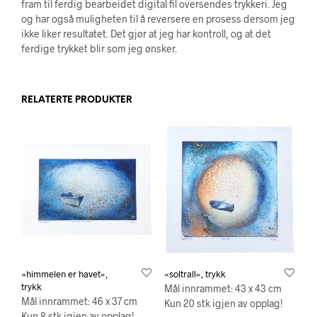
fram til ferdig bearbeidet digital fil oversendes trykkeri. Jeg
og har også muligheten til å reversere en prosess dersom jeg
ikke liker resultatet. Det gjør at jeg har kontroll, og at det
ferdige trykket blir som jeg ønsker.
RELATERTE PRODUKTER
«himmelen er havet»,
«soltrall», trykk
trykk
Mål innrammet: 43 x 43 cm
Mål innrammet: 46 x 37 cm
Kun 20 stk igjen av opplag!
Kun 8 stk igjen av opplag!