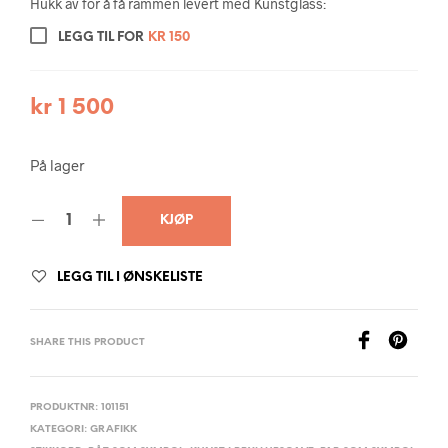
Hukk av for å få rammen levert med Kunstglass:
LEGG TIL FOR
KR
150
kr
1 500
På lager
KJØP
LEGG TIL I ØNSKELISTE
SHARE THIS PRODUCT
PRODUKTNR:
101151
KATEGORI:
GRAFIKK