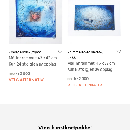
«morgendis», trykk
«himmelen er havet»,
trykk
Mål innrammet: 43 x 43 cm
Mål innrammet: 46 x 37 cm
Kun 24 stk igjen av opplag!
Kun 8 stk igjen av opplag!
kr
2 500
FRA:
kr
2 000
FRA:
VELG ALTERNATIV
VELG ALTERNATIV
Vinn kunstkortpakke!