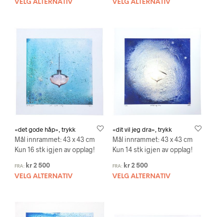
VELG ALTERNATIV
VELG ALTERNATIV
«det gode håp», trykk
«dit vil jeg dra», trykk
Mål innrammet: 43 x 43 cm
Mål innrammet: 43 x 43 cm
Kun 16 stk igjen av opplag!
Kun 14 stk igjen av opplag!
kr
2 500
kr
2 500
FRA:
FRA:
VELG ALTERNATIV
VELG ALTERNATIV