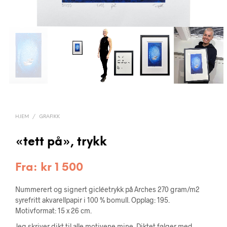
HJEM
/
GRAFIKK
«tett på», trykk
Fra:
kr
1 500
Nummerert og signert gicléetrykk på Arches 270 gram/m2
syrefritt akvarellpapir i 100 % bomull. Opplag: 195.
Motivformat: 15 x 26 cm.
Jeg skriver dikt til alle motivene mine. Diktet følger med