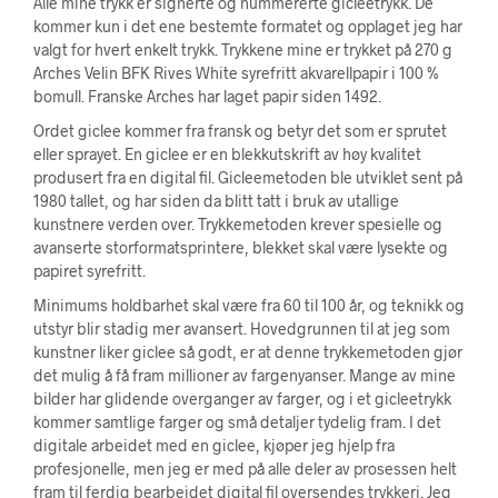
Alle mine trykk er signerte og nummererte gicleetrykk. De
kommer kun i det ene bestemte formatet og opplaget jeg har
valgt for hvert enkelt trykk. Trykkene mine er trykket på 270 g
Arches Velin BFK Rives White syrefritt akvarellpapir i 100 %
bomull. Franske Arches har laget papir siden 1492.
Ordet giclee kommer fra fransk og betyr det som er sprutet
eller sprayet. En giclee er en blekkutskrift av høy kvalitet
produsert fra en digital fil. Gicleemetoden ble utviklet sent på
1980 tallet, og har siden da blitt tatt i bruk av utallige
kunstnere verden over. Trykkemetoden krever spesielle og
avanserte storformatsprintere, blekket skal være lysekte og
papiret syrefritt.
Minimums holdbarhet skal være fra 60 til 100 år, og teknikk og
utstyr blir stadig mer avansert. Hovedgrunnen til at jeg som
kunstner liker giclee så godt, er at denne trykkemetoden gjør
det mulig å få fram millioner av fargenyanser. Mange av mine
bilder har glidende overganger av farger, og i et gicleetrykk
kommer samtlige farger og små detaljer tydelig fram. I det
digitale arbeidet med en giclee, kjøper jeg hjelp fra
profesjonelle, men jeg er med på alle deler av prosessen helt
fram til ferdig bearbeidet digital fil oversendes trykkeri. Jeg