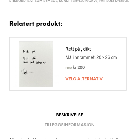
STIKKORD:
BÅT SOM SYMBOL
,
KUNST I BRYLLUPSGAVE
,
PAR SOM SYMBOL
Relatert produkt:
"tett på", dikt
Mål innrammet: 20 x 26 cm
kr
200
FRA:
VELG ALTERNATIV
BESKRIVELSE
TILLEGGSINFORMASJON