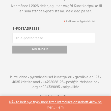
Hver måned i 2026 deler jeg ut en valgfri Kunstkortpakke til
en som står på e-postlista mi. Meld deg på her:
*
indikerer obligatorisk felt
*
E-POSTADRESSE
birte lohne - pyramidehuset kunstgalleri - grovikveien 127 -
4635 kristiansand - +4793028126 - post@birtelohne.no -
org.nr 984739095 -
salgsvilkår
Utviklet av
Optiflow
.
NÅ - to helt nye trykk med trær: Introduksjonsrabatt 40% - se
her!_
Fjern