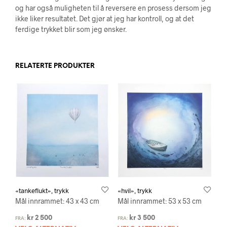
og har også muligheten til å reversere en prosess dersom jeg
ikke liker resultatet. Det gjør at jeg har kontroll, og at det
ferdige trykket blir som jeg ønsker.
RELATERTE PRODUKTER
«tankeflukt», trykk
«hvil», trykk
Mål innrammet: 43 x 43 cm
Mål innrammet: 53 x 53 cm
kr
2 500
kr
3 500
FRA:
FRA: