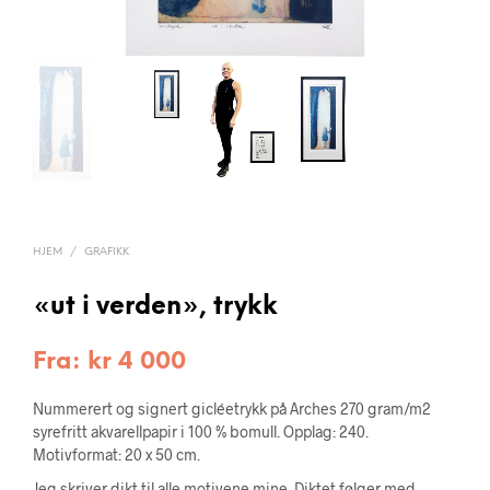
HJEM
/
GRAFIKK
«ut i verden», trykk
Fra:
kr
4 000
Nummerert og signert gicléetrykk på Arches 270 gram/m2
syrefritt akvarellpapir i 100 % bomull. Opplag: 240.
Motivformat: 20 x 50 cm.
Jeg skriver dikt til alle motivene mine. Diktet følger med