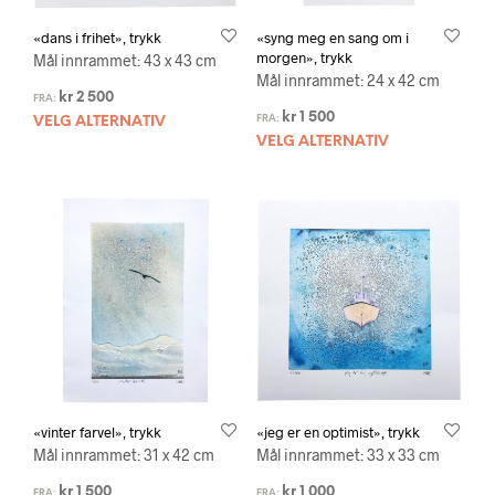
«dans i frihet», trykk
«syng meg en sang om i
morgen», trykk
Mål innrammet: 43 x 43 cm
Mål innrammet: 24 x 42 cm
kr
2 500
FRA:
kr
1 500
FRA:
VELG ALTERNATIV
VELG ALTERNATIV
«vinter farvel», trykk
«jeg er en optimist», trykk
Mål innrammet: 31 x 42 cm
Mål innrammet: 33 x 33 cm
kr
1 500
kr
1 000
FRA:
FRA: