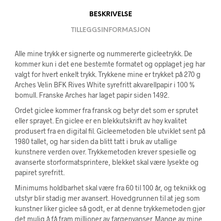
BESKRIVELSE
TILLEGGSINFORMASJON
Alle mine trykk er signerte og nummererte gicleetrykk. De
kommer kun i det ene bestemte formatet og opplaget jeg har
valgt for hvert enkelt trykk. Trykkene mine er trykket på 270 g
Arches Velin BFK Rives White syrefritt akvarellpapir i 100 %
bomull. Franske Arches har laget papir siden 1492.
Ordet giclee kommer fra fransk og betyr det som er sprutet
eller sprayet. En giclee er en blekkutskrift av høy kvalitet
produsert fra en digital fil. Gicleemetoden ble utviklet sent på
1980 tallet, og har siden da blitt tatt i bruk av utallige
kunstnere verden over. Trykkemetoden krever spesielle og
avanserte storformatsprintere, blekket skal være lysekte og
papiret syrefritt.
Minimums holdbarhet skal være fra 60 til 100 år, og teknikk og
utstyr blir stadig mer avansert. Hovedgrunnen til at jeg som
kunstner liker giclee så godt, er at denne trykkemetoden gjør
det mulig å få fram millioner av fargenyanser. Mange av mine