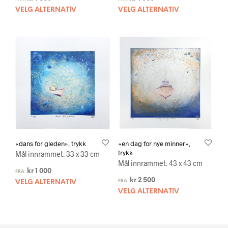
VELG ALTERNATIV
VELG ALTERNATIV
«dans for gleden», trykk
«en dag for nye minner»,
trykk
Mål innrammet: 33 x 33 cm
Mål innrammet: 43 x 43 cm
kr
1 000
FRA:
kr
2 500
FRA:
VELG ALTERNATIV
VELG ALTERNATIV