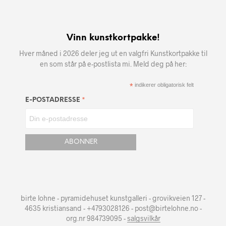
Vinn kunstkortpakke!
Hver måned i 2026 deler jeg ut en valgfri Kunstkortpakke til
en som står på e-postlista mi. Meld deg på her:
*
indikerer obligatorisk felt
*
E-POSTADRESSE
birte lohne - pyramidehuset kunstgalleri - grovikveien 127 -
4635 kristiansand - +4793028126 - post@birtelohne.no -
org.nr 984739095 -
salgsvilkår