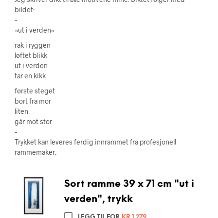
bildet:
–
«ut i verden»
rak i ryggen
løftet blikk
ut i verden
tar en kikk
første steget
bort fra mor
liten
går mot stor
–
Trykket kan leveres ferdig innrammet fra profesjonell
rammemaker:
Sort ramme 39 x 71 cm "ut i
verden", trykk
LEGG TIL FOR
KR
1 279