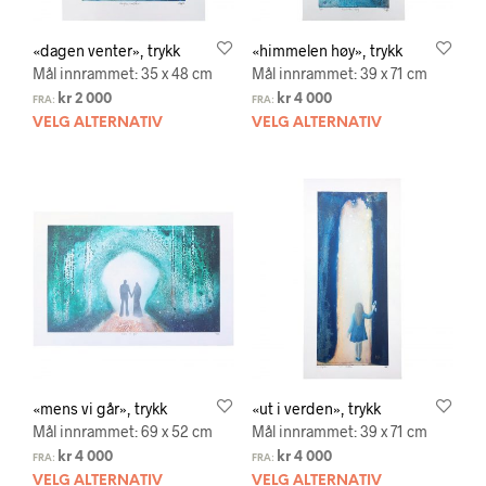
«dagen venter», trykk
«himmelen høy», trykk
Mål innrammet: 35 x 48 cm
Mål innrammet: 39 x 71 cm
kr
2 000
kr
4 000
FRA:
FRA:
VELG ALTERNATIV
VELG ALTERNATIV
«mens vi går», trykk
«ut i verden», trykk
Mål innrammet: 69 x 52 cm
Mål innrammet: 39 x 71 cm
kr
4 000
kr
4 000
FRA:
FRA:
VELG ALTERNATIV
VELG ALTERNATIV