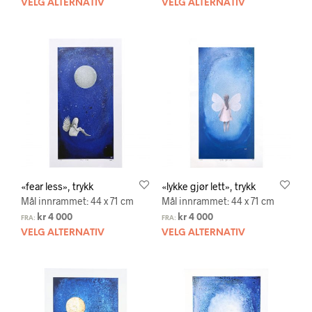
VELG ALTERNATIV
VELG ALTERNATIV
«fear less», trykk
«lykke gjør lett», trykk
Mål innrammet: 44 x 71 cm
Mål innrammet: 44 x 71 cm
kr
4 000
kr
4 000
FRA:
FRA:
VELG ALTERNATIV
VELG ALTERNATIV