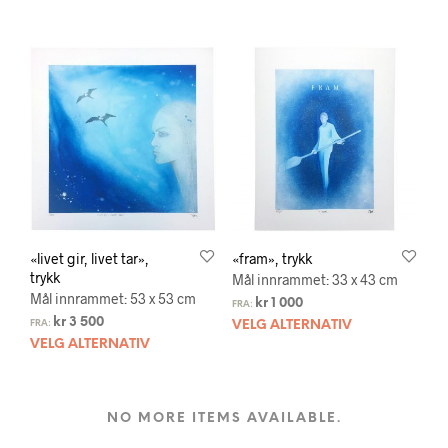
«livet gir, livet tar»,
«fram», trykk
trykk
Mål innrammet: 33 x 43 cm
Mål innrammet: 53 x 53 cm
kr
1 000
FRA:
kr
3 500
FRA:
VELG ALTERNATIV
VELG ALTERNATIV
NO MORE ITEMS AVAILABLE.