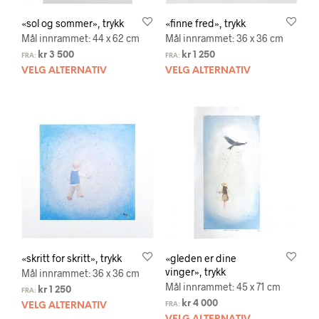
«sol og sommer», trykk
«finne fred», trykk
Mål innrammet: 44 x 62 cm
Mål innrammet: 36 x 36 cm
kr
3 500
kr
1 250
FRA:
FRA:
VELG ALTERNATIV
VELG ALTERNATIV
«skritt for skritt», trykk
«gleden er dine
vinger», trykk
Mål innrammet: 36 x 36 cm
Mål innrammet: 45 x 71 cm
kr
1 250
FRA:
kr
4 000
VELG ALTERNATIV
FRA: