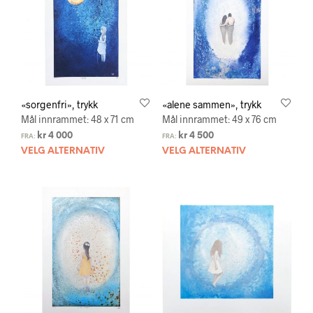
«sorgenfri», trykk
«alene sammen», trykk
Mål innrammet: 48 x 71 cm
Mål innrammet: 49 x 76 cm
kr
4 000
kr
4 500
FRA:
FRA:
VELG ALTERNATIV
VELG ALTERNATIV