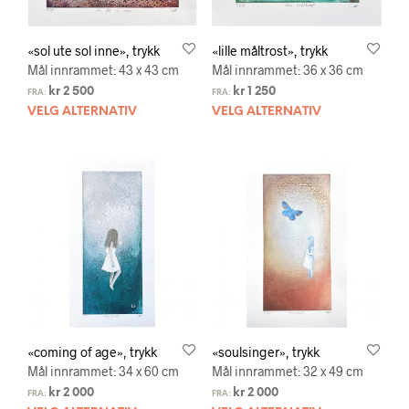
«sol ute sol inne», trykk
«lille måltrost», trykk
Mål innrammet: 43 x 43 cm
Mål innrammet: 36 x 36 cm
kr
2 500
kr
1 250
FRA:
FRA:
VELG ALTERNATIV
VELG ALTERNATIV
«coming of age», trykk
«soulsinger», trykk
Mål innrammet: 34 x 60 cm
Mål innrammet: 32 x 49 cm
kr
2 000
kr
2 000
FRA:
FRA: