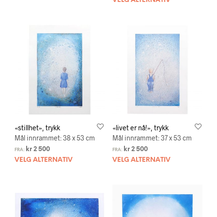
VELG ALTERNATIV
«stillhet», trykk
«livet er nå!», trykk
Mål innrammet: 38 x 53 cm
Mål innrammet: 37 x 53 cm
kr
2 500
kr
2 500
FRA:
FRA:
VELG ALTERNATIV
VELG ALTERNATIV