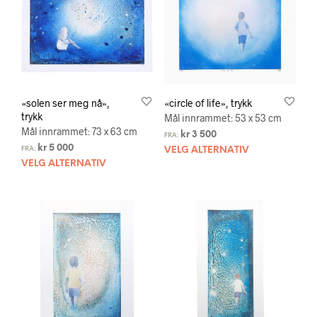
«solen ser meg nå»,
«circle of life», trykk
trykk
Mål innrammet: 53 x 53 cm
Mål innrammet: 73 x 63 cm
kr
3 500
FRA:
kr
5 000
FRA:
VELG ALTERNATIV
VELG ALTERNATIV