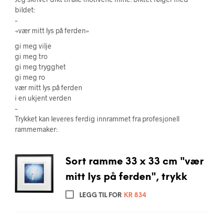
bildet:
–
«vær mitt lys på ferden»
gi meg vilje
gi meg tro
gi meg trygghet
gi meg ro
vær mitt lys på ferden
i en ukjent verden
–
Trykket kan leveres ferdig innrammet fra profesjonell
rammemaker:
Sort ramme 33 x 33 cm "vær
mitt lys på ferden", trykk
LEGG TIL FOR
KR
834