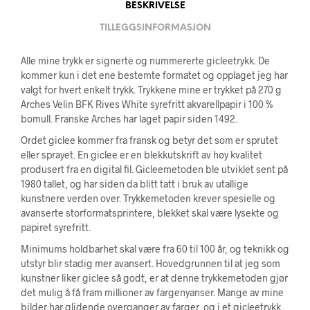
BESKRIVELSE
TILLEGGSINFORMASJON
Alle mine trykk er signerte og nummererte gicleetrykk. De
kommer kun i det ene bestemte formatet og opplaget jeg har
valgt for hvert enkelt trykk. Trykkene mine er trykket på 270 g
Arches Velin BFK Rives White syrefritt akvarellpapir i 100 %
bomull. Franske Arches har laget papir siden 1492.
Ordet giclee kommer fra fransk og betyr det som er sprutet
eller sprayet. En giclee er en blekkutskrift av høy kvalitet
produsert fra en digital fil. Gicleemetoden ble utviklet sent på
1980 tallet, og har siden da blitt tatt i bruk av utallige
kunstnere verden over. Trykkemetoden krever spesielle og
avanserte storformatsprintere, blekket skal være lysekte og
papiret syrefritt.
Minimums holdbarhet skal være fra 60 til 100 år, og teknikk og
utstyr blir stadig mer avansert. Hovedgrunnen til at jeg som
kunstner liker giclee så godt, er at denne trykkemetoden gjør
det mulig å få fram millioner av fargenyanser. Mange av mine
bilder har glidende overganger av farger, og i et gicleetrykk