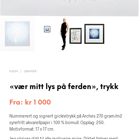
HJEM
/
GRAFIKK
«vær mitt lys på ferden», trykk
Fra:
kr
1 000
Nummerert og signert gicléetrykk på Arches 270 gram/m2
syrefritt akvarellpapir i 100 % bomull. Opplag: 250.
Motivformat: 17 x 17 cm.
Jeg skriver dikt til alle motivene mine. Diktet følger med