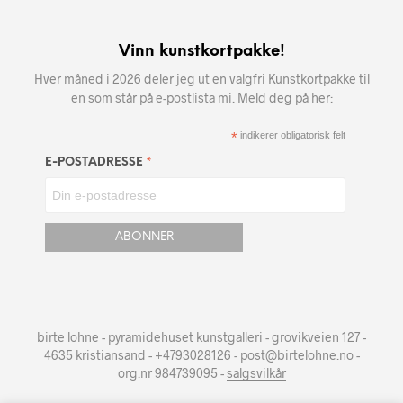
Vinn kunstkortpakke!
Hver måned i 2026 deler jeg ut en valgfri Kunstkortpakke til
en som står på e-postlista mi. Meld deg på her:
*
indikerer obligatorisk felt
*
E-POSTADRESSE
birte lohne - pyramidehuset kunstgalleri - grovikveien 127 -
4635 kristiansand - +4793028126 - post@birtelohne.no -
org.nr 984739095 -
salgsvilkår