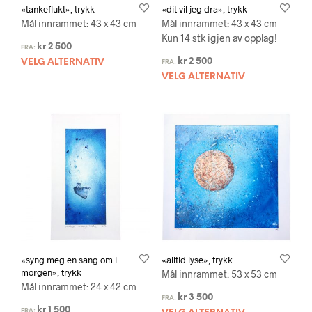
«tankeflukt», trykk
«dit vil jeg dra», trykk
Mål innrammet: 43 x 43 cm
Mål innrammet: 43 x 43 cm
Kun 14 stk igjen av opplag!
kr
2 500
FRA:
kr
2 500
VELG ALTERNATIV
FRA:
VELG ALTERNATIV
«syng meg en sang om i
«alltid lyse», trykk
morgen», trykk
Mål innrammet: 53 x 53 cm
Mål innrammet: 24 x 42 cm
kr
3 500
FRA:
kr
1 500
FRA: