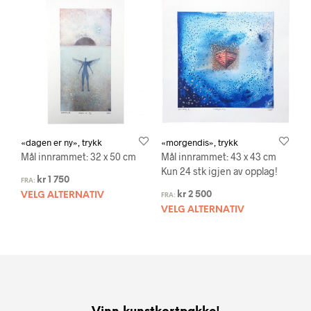
«dagen er ny», trykk
«morgendis», trykk
Mål innrammet: 32 x 50 cm
Mål innrammet: 43 x 43 cm
Kun 24 stk igjen av opplag!
kr
1 750
FRA:
kr
2 500
VELG ALTERNATIV
FRA:
VELG ALTERNATIV