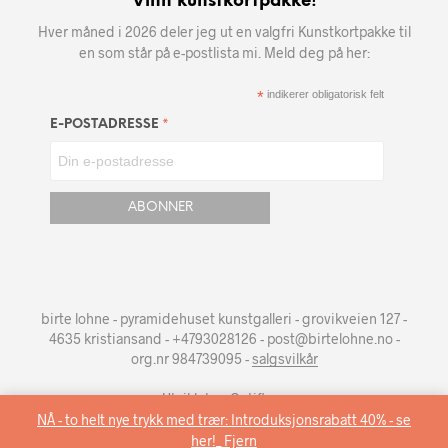
Vinn kunstkortpakke!
Hver måned i 2026 deler jeg ut en valgfri Kunstkortpakke til
en som står på e-postlista mi. Meld deg på her:
*
indikerer obligatorisk felt
*
E-POSTADRESSE
birte lohne - pyramidehuset kunstgalleri - grovikveien 127 -
4635 kristiansand - +4793028126 - post@birtelohne.no -
org.nr 984739095 -
salgsvilkår
Utviklet av
Optiflow
.
NÅ - to helt nye trykk med trær: Introduksjonsrabatt 40% - se
her!_
Fjern