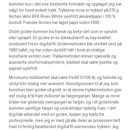
kommer kun i det ene bestemte formatet og opplaget jeg har
valgt for hvert enkelt trykk. Trykkene mine er trykket på 270 g
Arches Velin BFK Rives White syrefritt akvarellpapir i 100 %
bomull. Franske Arches har laget papir siden 1492.
Ordet giclee kommer fra fransk og betyr det som er sprutet
eller sprayet. En giclee er en blekkutskrift av høy kvalitet
produsert fra en digital fil. Gicleemetoden ble utviklet sent på
1980 tallet, og har siden da blitt tatt i bruk av utallige
kunstnere verden over. Trykkemetoden krever spesielle og
avanserte storformatsprintere, blekket skal være lysekte og
papiret syrefritt.
Minimums holdbarhet skal være fra 60 til 100 år, og teknikk og
utstyr blir stadig mer avansert. Hovedgrunnen til at jeg som
kunstner liker giclee så godt, er at denne trykkemetoden gjør
det mulig å få fram millioner av fargenyanser. Mange av mine
bilder har glidende overganger av farger, og i et gicleetrykk
kommer samtlige farger og små detaljer tydelig fram. I det
digitale arbeidet med en giclee, kjøper jeg hjelp fra
profesjonelle, men jeg er med på alle deler av prosessen helt
fram til ferdig bearbeidet digital fil oversendes trykkeri. Jeg