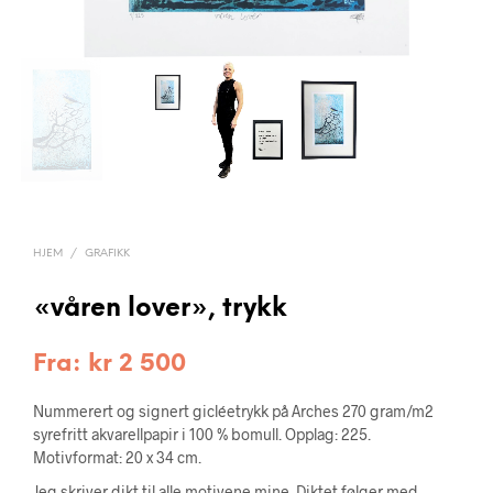
HJEM
/
GRAFIKK
«våren lover», trykk
Fra:
kr
2 500
Nummerert og signert gicléetrykk på Arches 270 gram/m2
syrefritt akvarellpapir i 100 % bomull. Opplag: 225.
Motivformat: 20 x 34 cm.
Jeg skriver dikt til alle motivene mine. Diktet følger med