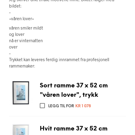
bildet:
–
«våren lover»
våren smiler mildt
og lover
nå er vinternatten
over
–
Trykket kan leveres ferdig innrammet fra profesjonell
rammemaker:
Sort ramme 37 x 52 cm
"våren lover", trykk
LEGG TIL FOR
KR
1 078
Hvit ramme 37 x 52 cm