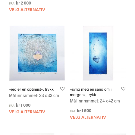
kr
2 000
FRA:
VELG ALTERNATIV
«jeg er en optimist», trykk
«syng meg en sang om i
morgen», trykk
Mål innrammet: 33 x 33 cm
Mål innrammet: 24 x 42 cm
kr
1 000
FRA:
kr
1 500
FRA:
VELG ALTERNATIV
VELG ALTERNATIV