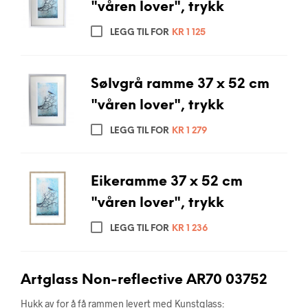
"våren lover", trykk
LEGG TIL FOR
KR
1 125
Sølvgrå ramme 37 x 52 cm
"våren lover", trykk
LEGG TIL FOR
KR
1 279
Eikeramme 37 x 52 cm
"våren lover", trykk
LEGG TIL FOR
KR
1 236
Artglass Non-reflective AR70 03752
Hukk av for å få rammen levert med Kunstglass: