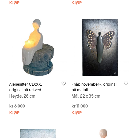
KJØP
KJØP
Alenesitter CLXXX,
«håp november», original
original på rekved
på metall
Høyde: 26 cm
Mål: 22 x 35 cm
kr
6 000
kr
11 000
KJØP
KJØP