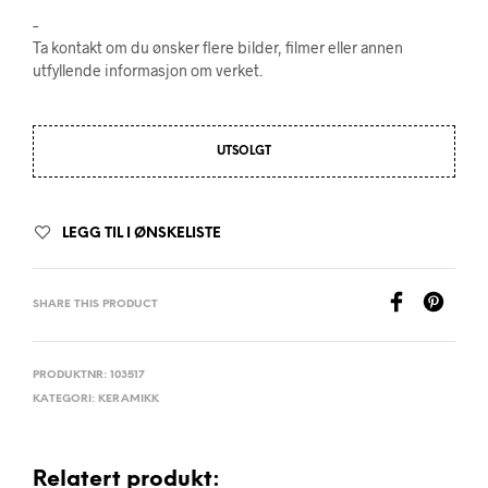
–
Ta kontakt om du ønsker flere bilder, filmer eller annen
utfyllende informasjon om verket.
UTSOLGT
LEGG TIL I ØNSKELISTE
SHARE THIS PRODUCT
PRODUKTNR:
103517
KATEGORI:
KERAMIKK
Relatert produkt: