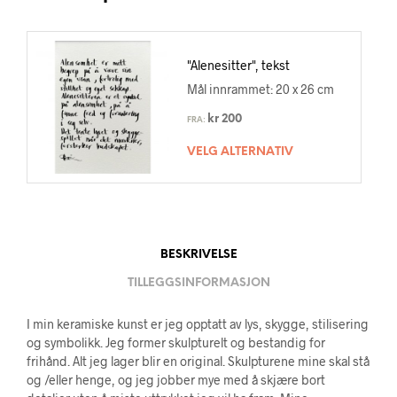
"Alenesitter", tekst
Mål innrammet: 20 x 26 cm
kr
200
FRA:
VELG ALTERNATIV
BESKRIVELSE
TILLEGGSINFORMASJON
I min keramiske kunst er jeg opptatt av lys, skygge, stilisering
og symbolikk. Jeg former skulpturelt og bestandig for
frihånd. Alt jeg lager blir en original. Skulpturene mine skal stå
og /eller henge, og jeg jobber mye med å skjære bort