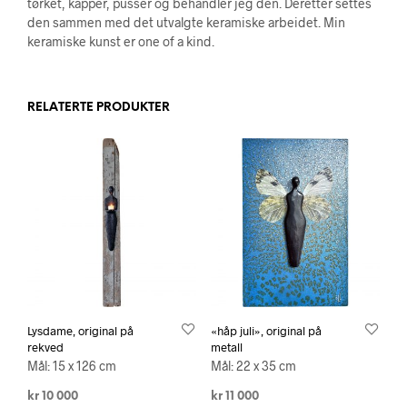
tørket, kapper, pusser og behandler jeg den. Deretter settes
den sammen med det utvalgte keramiske arbeidet. Min
keramiske kunst er one of a kind.
RELATERTE PRODUKTER
Lysdame, original på
«håp juli», original på
rekved
metall
Mål: 15 x 126 cm
Mål: 22 x 35 cm
kr
10 000
kr
11 000