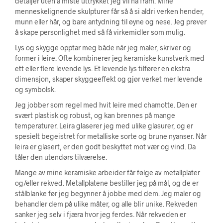
detaljer uten å miste uttrykket jeg vil ha fram. Mine
menneskelignende skulpturer får så å si aldri verken hender,
munn eller hår, og bare antydning til øyne og nese. Jeg prøver
å skape personlighet med så få virkemidler som mulig.
Lys og skygge opptar meg både når jeg maler, skriver og
former i leire. Ofte kombinerer jeg keramiske kunstverk med
ett eller flere levende lys. Et levende lys tilfører en ekstra
dimensjon, skaper skyggeeffekt og gjør verket mer levende
og symbolsk.
Jeg jobber som regel med hvit leire med chamotte. Den er
svært plastisk og robust, og kan brennes på mange
temperaturer. Leira glaserer jeg med ulike glasurer, og er
spesielt begeistret for metalliske sorte og brune nyanser. Når
leira er glasert, er den godt beskyttet mot vær og vind. Da
tåler den utendørs tilværelse.
Mange av mine keramiske arbeider får følge av metallplater
og/eller rekved. Metallplatene bestiller jeg på mål, og de er
stålblanke før jeg begynner å jobbe med dem. Jeg maler og
behandler dem på ulike måter, og alle blir unike. Rekveden
sanker jeg selv i fjæra hvor jeg ferdes. Når rekveden er