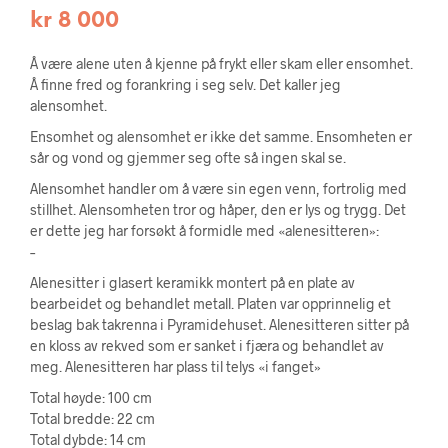
kr
8 000
Å være alene uten å kjenne på frykt eller skam eller ensomhet.
Å finne fred og forankring i seg selv. Det kaller jeg
alensomhet.
Ensomhet og alensomhet er ikke det samme. Ensomheten er
sår og vond og gjemmer seg ofte så ingen skal se.
Alensomhet handler om å være sin egen venn, fortrolig med
stillhet. Alensomheten tror og håper, den er lys og trygg. Det
er dette jeg har forsøkt å formidle med «alenesitteren»:
–
Alenesitter i glasert keramikk montert på en plate av
bearbeidet og behandlet metall. Platen var opprinnelig et
beslag bak takrenna i Pyramidehuset. Alenesitteren sitter på
en kloss av rekved som er sanket i fjæra og behandlet av
meg. Alenesitteren har plass til telys «i fanget»
Total høyde: 100 cm
Total bredde: 22 cm
Total dybde: 14 cm