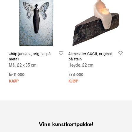
«håp januar», original på
Alenesitter CXCII, original
metall
på stein
Mål: 22 x 35 cm
Høyde: 22 cm
kr
11 000
kr
6 000
KJØP
KJØP
Vinn kunstkortpakke!