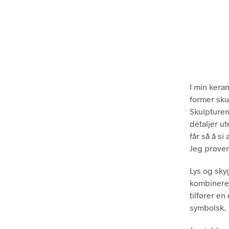
I min keram
former skul
Skulpturen
detaljer u
får så å si
Jeg prøver
Lys og sky
kombinerer
tilfører e
symbolsk.