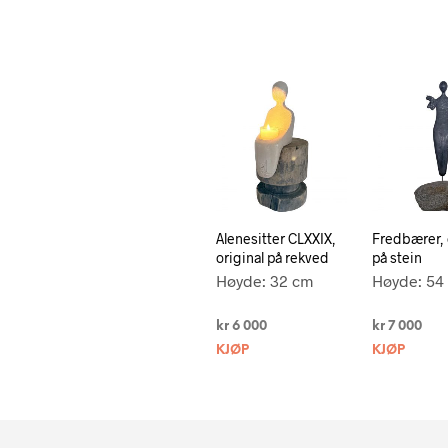
Alenesitter CLXXIX,
Fredbærer, 
original på rekved
på stein
Høyde: 32 cm
Høyde: 54
kr
6 000
kr
7 000
KJØP
KJØP