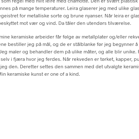
 som regel med hvit leire med chamotte. Den er svært plastisk
nnes på mange temperaturer. Leira glaserer jeg med ulike glas
geistret for metalliske sorte og brune nyanser. Når leira er glas
eskyttet mot vær og vind. Da tåler den utendørs tilværelse.
ine keramiske arbeider får følge av metallplater og/eller rekv
ene bestiller jeg på mål, og de er stålblanke før jeg begynner å
eg maler og behandler dem på ulike måter, og alle blir unike
 selv i fjæra hvor jeg ferdes. Når rekveden er tørket, kapper, p
jeg den. Deretter settes den sammen med det utvalgte keram
Min keramiske kunst er one of a kind.