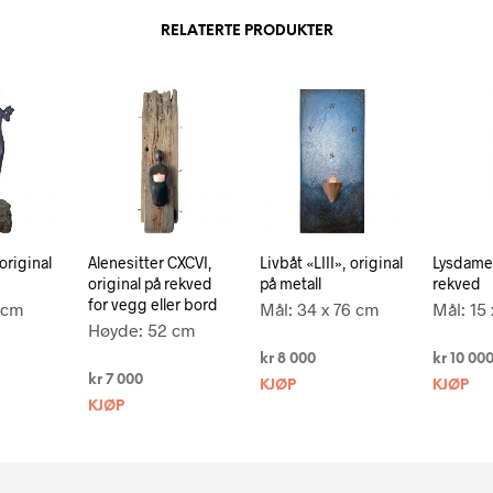
RELATERTE PRODUKTER
original
Alenesitter CXCVI,
Livbåt «LIII», original
Lysdame,
original på rekved
på metall
rekved
for vegg eller bord
 cm
Mål: 34 x 76 cm
Mål: 15
Høyde: 52 cm
kr
8 000
kr
10 00
kr
7 000
KJØP
KJØP
KJØP