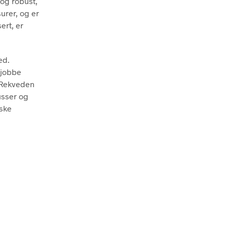
 og robust,
urer, og er
ert, er
ed.
 jobbe
. Rekveden
usser og
iske