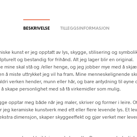
BESKRIVELSE
TILLEGGSINFORMASJON
iske kunst er jeg opptatt av lys, skygge, stilisering og symboli
pturelt og bestandig for frihånd. Alt jeg lager blir en original.
e mine skal stå og /eller henge, og jeg jobber mye med å skjæ
ten å miste uttrykket jeg vil ha fram. Mine menneskelignende sk
 aldri verken hender, munn eller hår, og bare antydning til øyne
 å skape personlighet med så få virkemidler som mulig.
gge opptar meg både når jeg maler, skriver og former i leire. O
 jeg keramiske kunstverk med ett eller flere levende lys. Et le
n ekstra dimensjon, skaper skyggeeffekt og gjør verket mer lev