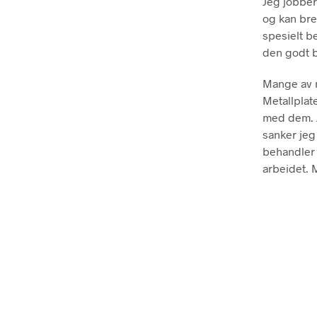
Jeg jobber
og kan bre
spesielt be
den godt b
Mange av m
Metallplat
med dem. J
sanker jeg
behandler 
arbeidet. 