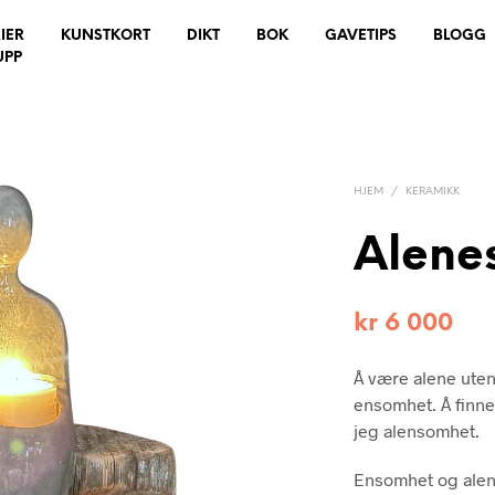
IER
KUNSTKORT
DIKT
BOK
GAVETIPS
BLOGG
UPP
HJEM
/
KERAMIKK
Alenes
kr
6 000
Å være alene uten 
ensomhet. Å finne 
jeg alensomhet.
Ensomhet og alen