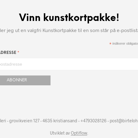
Vinn kunstkortpakke!
r jeg ut en valgfri Kunstkortpakke til en som står på e-postlis
*
indikerer obligator
*
ADRESSE
leri - grovikveien 127 - 4635 kristiansand - +4793028126 - post@birtelo
Utviklet av
Optiflow
.