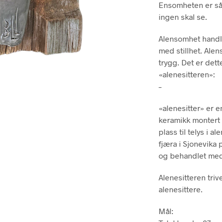
Ensomheten er så
ingen skal se.
Alensomhet handle
med stillhet. Ale
trygg. Det er dett
«alenesitteren»:
–
«alenesitter» er e
keramikk montert 
plass til telys i 
fjæra i Sjonevika 
og behandlet med
Alenesitteren tr
alenesittere.
Mål: