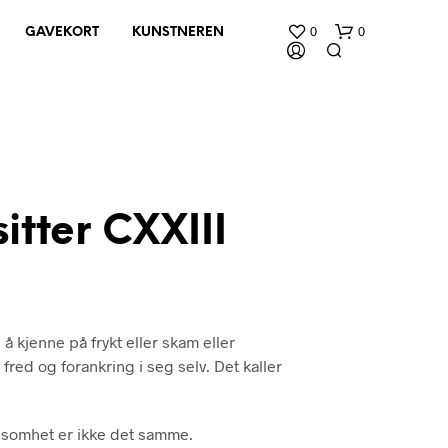
0
0
GAVEKORT
KUNSTNEREN
itter CXXIII
D
U
H
A
å kjenne på frykt eller skam eller
R
fred og forankring i seg selv. Det kaller
I
N
G
E
somhet er ikke det samme.
N