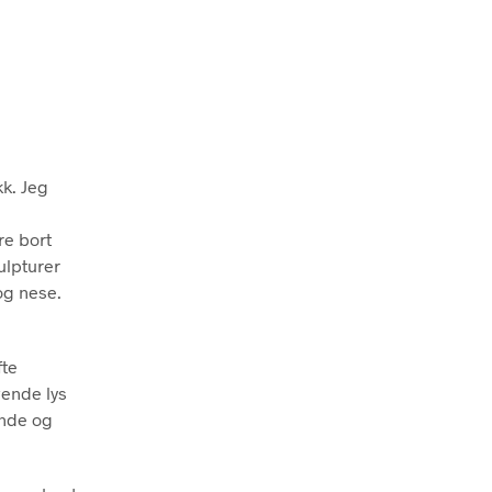
kk. Jeg
re bort
ulpturer
 og nese.
fte
vende lys
ende og