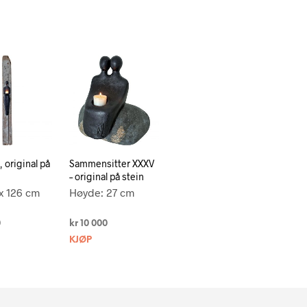
 original på
Sammensitter XXXV
– original på stein
 x 126 cm
Høyde: 27 cm
0
kr
10 000
KJØP