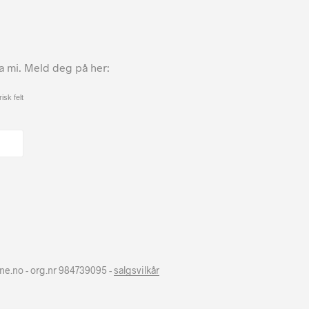
ta mi. Meld deg på her:
isk felt
hne.no - org.nr 984739095 -
salgsvilkår