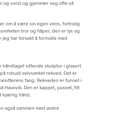
r og vond og gjemmer seg ofte så
P
R
O
D
r om å være sin egen venn, fortrolig
U
nsomheten tror og håper, den er lys og
K
e jeg har forsøkt å formidle med
T
E
R
I
H
n håndlaget sittende skulptur i glasert
A
på robust selvsanket rekved. Det er
N
D
alenesitterens fang. Rekveden er funnet i
L
på Hausvik. Den er kappet, pusset, filt
E
 kjærlig hånd.
K
U
ives også sammen med andre
R
V
E
N
.