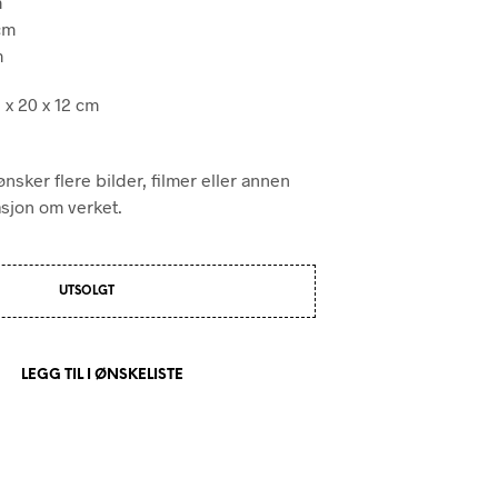
m
cm
m
9 x 20 x 12 cm
nsker flere bilder, filmer eller annen
asjon om verket.
UTSOLGT
LEGG TIL I ØNSKELISTE