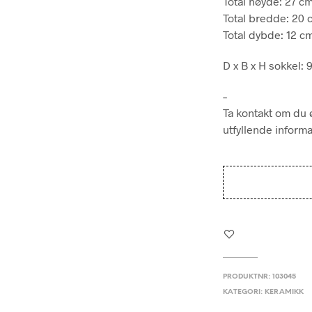
Total høyde: 27 c
Total bredde: 20 
Total dybde: 12 c
D x B x H sokkel: 
–
Ta kontakt om du ø
utfyllende inform
PRODUKTNR:
103045
KATEGORI:
KERAMIKK