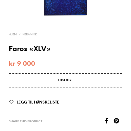
HJEM
/
KERAMIKK
Faros «XLV»
kr
9 000
UTSOLGT
LEGG TIL I ØNSKELISTE
SHARE THIS PRODUCT