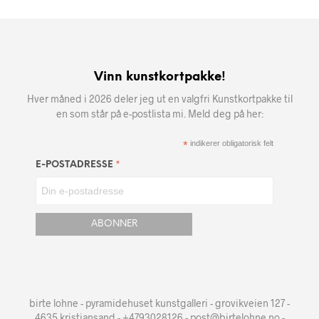
Vinn kunstkortpakke!
Hver måned i 2026 deler jeg ut en valgfri Kunstkortpakke til
en som står på e-postlista mi. Meld deg på her:
*
indikerer obligatorisk felt
*
E-POSTADRESSE
birte lohne - pyramidehuset kunstgalleri - grovikveien 127 -
4635 kristiansand - +4793028126 - post@birtelohne.no -