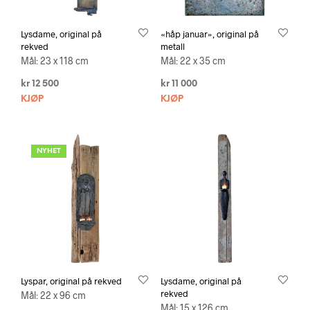
Lysdame, original på
«håp januar», original på
rekved
metall
Mål: 23 x 118 cm
Mål: 22 x 35 cm
kr
12 500
kr
11 000
KJØP
KJØP
NYHET
Lyspar, original på rekved
Lysdame, original på
rekved
Mål: 22 x 96 cm
Mål: 15 x 126 cm