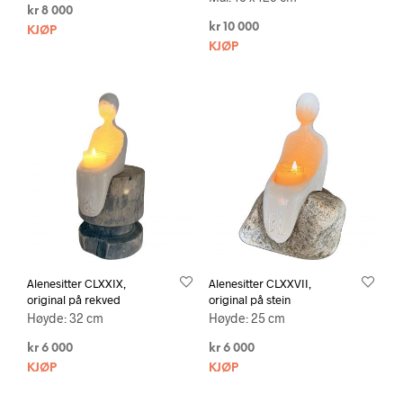
kr
8 000
kr
10 000
KJØP
KJØP
Alenesitter CLXXIX,
Alenesitter CLXXVII,
original på rekved
original på stein
Høyde: 32 cm
Høyde: 25 cm
kr
6 000
kr
6 000
KJØP
KJØP