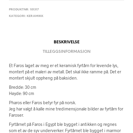
PRODUKTNR:
101317
KATEGORI:
KERAMIKK
BESKRIVELSE
TILLEGGSINFORMASJON
Et Faros laget av meg er et keramisk fyrtårn for levende lys,
montert på et maleri av metall. Det skal ikke ramme på. Det er
montert skjult oppheng på baksiden.
Bredde: 30 cm
Høyde: 90 cm
Pharos eller Faros betyr fyr på norsk.
Jeg har valgt å kalle mine tredimensjonale bilder av fyrtårn for
Faroser.
Fyrtårnet på Faros i Egypt ble bygget i antikken og regnes
som et av de syv underverker. Fyrtårnet ble bygget i marmor