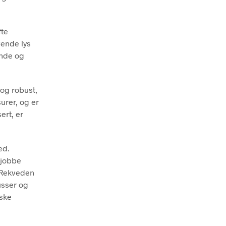
fte
vende lys
ende og
 og robust,
urer, og er
ert, er
ed.
 jobbe
. Rekveden
usser og
iske