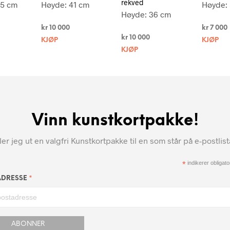
rekved
35 cm
Høyde: 41 cm
Høyde:
Høyde: 36 cm
kr
10 000
kr
7 000
kr
10 000
KJØP
KJØP
KJØP
Vinn kunstkortpakke!
r jeg ut en valgfri Kunstkortpakke til en som står på e-postlis
*
indikerer obligator
*
ADRESSE