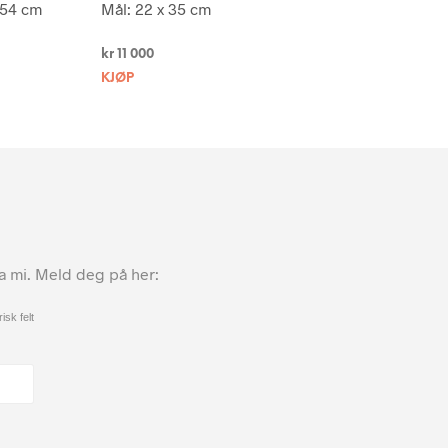
 54 cm
Mål: 22 x 35 cm
kr
11 000
KJØP
ta mi. Meld deg på her:
isk felt