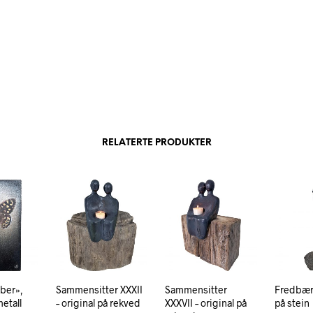
RELATERTE PRODUKTER
ber»,
Sammensitter XXXII
Sammensitter
Fredbære
metall
– original på rekved
XXXVII – original på
på stein