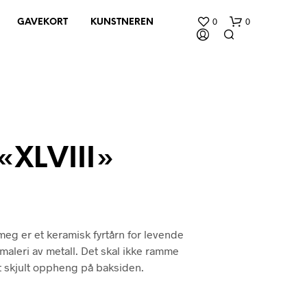
0
0
GAVEKORT
KUNSTNEREN
«XLVIII»
D
U
H
A
meg er et keramisk fyrtårn for levende
R
 maleri av metall. Det skal ikke ramme
I
N
t skjult oppheng på baksiden.
G
E
N