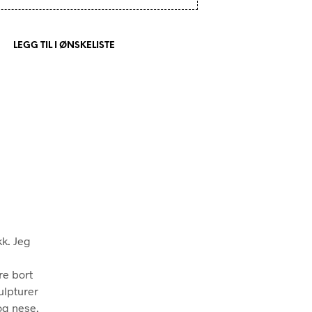
LEGG TIL I ØNSKELISTE
kk. Jeg
re bort
ulpturer
 og nese.