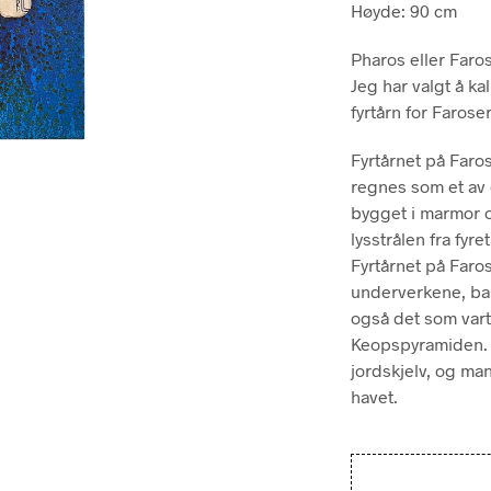
Høyde: 90 cm
Pharos eller Faros
Jeg har valgt å ka
fyrtårn for Faroser
Fyrtårnet på Faros
regnes som et av 
bygget i marmor o
lysstrålen fra fyre
Fyrtårnet på Faro
underverkene, bar
også det som varte
Keopspyramiden. Fy
jordskjelv, og man
havet.