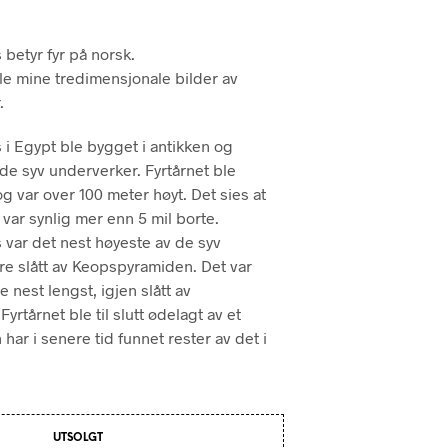
P
R
 betyr fyr på norsk.
O
D
lle mine tredimensjonale bilder av
U
.
K
T
 i Egypt ble bygget i antikken og
E
R
de syv underverker. Fyrtårnet ble
I
g var over 100 meter høyt. Det sies at
H
t var synlig mer enn 5 mil borte.
A
s var det nest høyeste av de syv
N
D
e slått av Keopspyramiden. Det var
L
 nest lengst, igjen slått av
E
rtårnet ble til slutt ødelagt av et
K
 har i senere tid funnet rester av det i
U
R
V
E
N
.
UTSOLGT