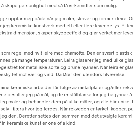
 å skape personlighet med så få virkemidler som mulig.
gge opptar meg både når jeg maler, skriver og former i leire. O
 jeg keramiske kunstverk med ett eller flere levende lys. Et le
n ekstra dimensjon, skaper skyggeeffekt og gjør verket mer lev
 som regel med hvit leire med chamotte. Den er svært plastisk
nnes på mange temperaturer. Leira glaserer jeg med ulike glas
geistret for metalliske sorte og brune nyanser. Når leira er glas
eskyttet mot vær og vind. Da tåler den utendørs tilværelse.
ine keramiske arbeider får følge av metallplater og/eller rekv
ene bestiller jeg på mål, og de er stålblanke før jeg begynner å
eg maler og behandler dem på ulike måter, og alle blir unike
 selv i fjæra hvor jeg ferdes. Når rekveden er tørket, kapper, p
jeg den. Deretter settes den sammen med det utvalgte keram
Min keramiske kunst er one of a kind.