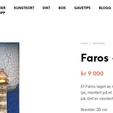
IER
KUNSTKORT
DIKT
BOK
GAVETIPS
BLOGG
UPP
HJEM
/
KERAMIKK
Faros 
kr
9 000
Et Faros laget av 
lys, montert på et
på. Det er monter
Bredde: 30 cm