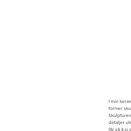
I min keram
former skul
Skulpturen
detaljer u
får så å si