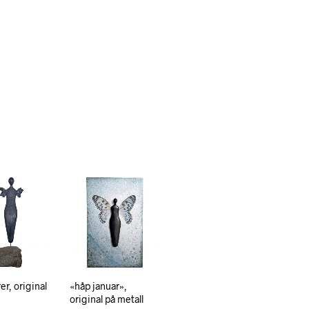
r, original
«håp januar»,
original på metall