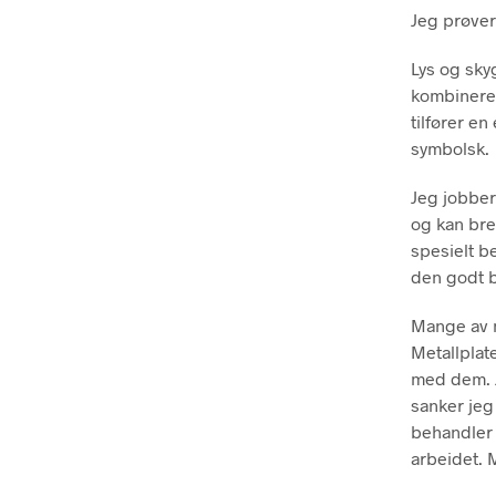
Jeg prøver
Lys og sky
kombinerer
tilfører e
symbolsk.
Jeg jobber
og kan bre
spesielt be
den godt b
Mange av m
Metallplat
med dem. J
sanker jeg
behandler 
arbeidet. 