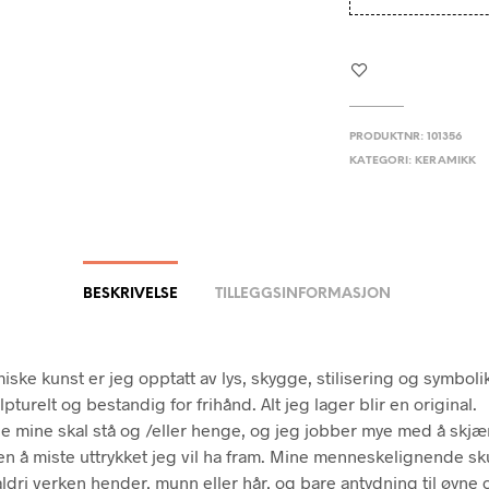
PRODUKTNR:
101356
KATEGORI:
KERAMIKK
BESKRIVELSE
TILLEGGSINFORMASJON
iske kunst er jeg opptatt av lys, skygge, stilisering og symboli
pturelt og bestandig for frihånd. Alt jeg lager blir en original.
e mine skal stå og /eller henge, og jeg jobber mye med å skjæ
ten å miste uttrykket jeg vil ha fram. Mine menneskelignende sk
 aldri verken hender, munn eller hår, og bare antydning til øyne