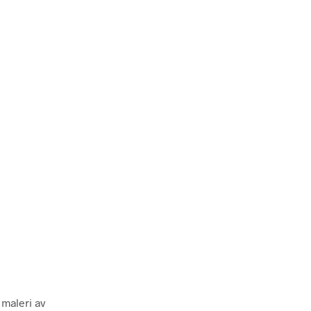
P
R
O
D
U
K
T
E
R
I
H
A
N
D
L
E
K
U
R
V
E
N
.
 maleri av