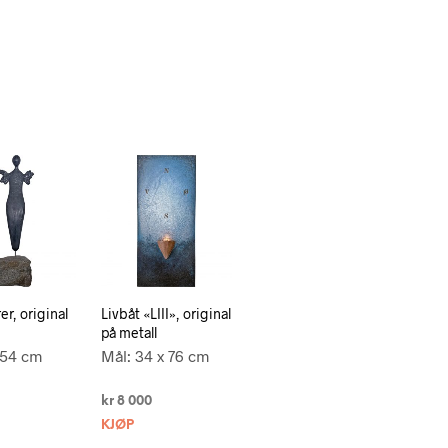
r, original
Livbåt «LIII», original
på metall
 54 cm
Mål: 34 x 76 cm
kr
8 000
KJØP