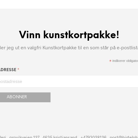
Vinn kunstkortpakke!
r jeg ut en valgfri Kunstkortpakke til en som står på e-postlis
*
indikerer obligator
*
ADRESSE
leri - grovikveien 127 - 4635 kristiansand - +4793028126 - post@birtelo