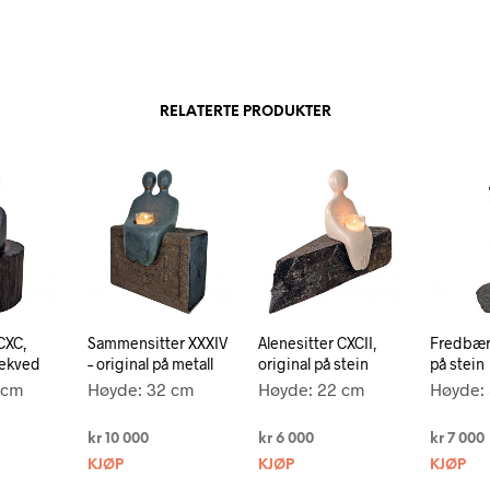
RELATERTE PRODUKTER
CXC,
Sammensitter XXXIV
Alenesitter CXCII,
Fredbære
rekved
– original på metall
original på stein
på stein
 cm
Høyde: 32 cm
Høyde: 22 cm
Høyde:
kr
10 000
kr
6 000
kr
7 000
KJØP
KJØP
KJØP