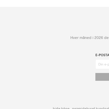
Hver måned i 2026 dele
E-POST
birte lohne - pyramidehuset kunstgal