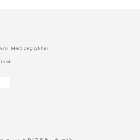
ta mi. Meld deg på her:
isk felt
hne.no - org.nr 984739095 -
salgsvilkår