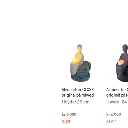
Alenesitter CLXXX,
Alenesitter 
original på rekved
original på 
Høyde: 26 cm
Høyde: 24
kr
6 000
kr
6 000
KJØP
KJØP