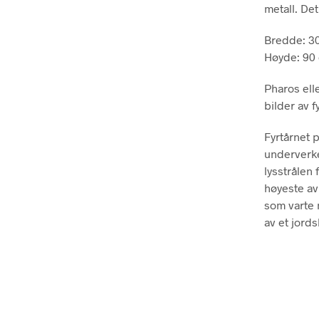
metall. De
Bredde: 3
Høyde: 90
Pharos elle
bilder av f
Fyrtårnet 
underverke
lysstrålen 
høyeste av
som varte n
av et jords