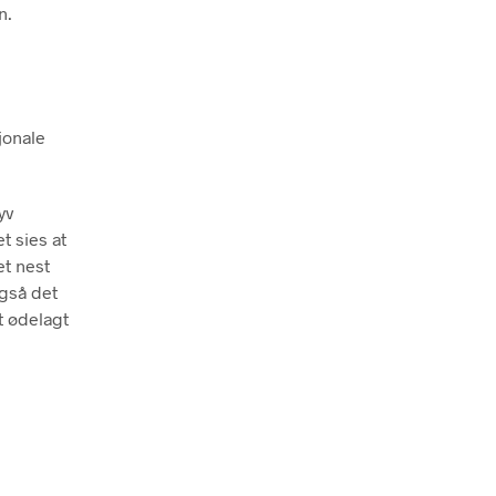
n.
jonale
yv
t sies at
et nest
også det
t ødelagt