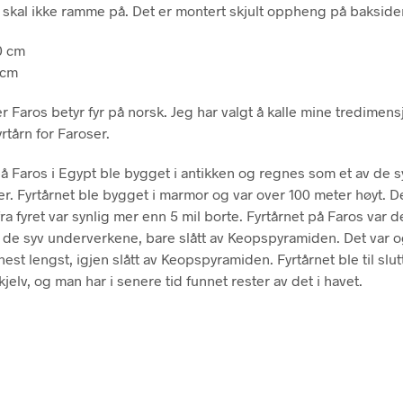
t skal ikke ramme på. Det er montert skjult oppheng på bakside
0 cm
 cm
r Faros betyr fyr på norsk. Jeg har valgt å kalle mine tredimens
yrtårn for Faroser.
på Faros i Egypt ble bygget i antikken og regnes som et av de s
r. Fyrtårnet ble bygget i marmor og var over 100 meter høyt. De
fra fyret var synlig mer enn 5 mil borte. Fyrtårnet på Faros var d
 de syv underverkene, bare slått av Keopspyramiden. Det var 
est lengst, igjen slått av Keopspyramiden. Fyrtårnet ble til slut
kjelv, og man har i senere tid funnet rester av det i havet.