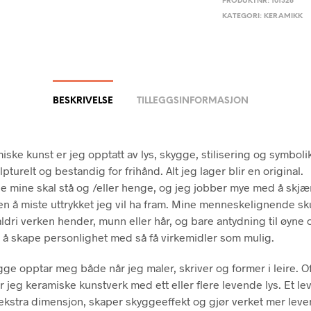
PRODUKTNR:
101328
KATEGORI:
KERAMIKK
BESKRIVELSE
TILLEGGSINFORMASJON
iske kunst er jeg opptatt av lys, skygge, stilisering og symboli
pturelt og bestandig for frihånd. Alt jeg lager blir en original.
e mine skal stå og /eller henge, og jeg jobber mye med å skjæ
ten å miste uttrykket jeg vil ha fram. Mine menneskelignende sk
 aldri verken hender, munn eller hår, og bare antydning til øyne
 å skape personlighet med så få virkemidler som mulig.
gge opptar meg både når jeg maler, skriver og former i leire. O
 jeg keramiske kunstverk med ett eller flere levende lys. Et le
n ekstra dimensjon, skaper skyggeeffekt og gjør verket mer lev