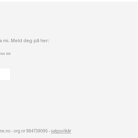
ta mi. Meld deg på her:
isk felt
hne.no - org.nr 984739095 -
salgsvilkår