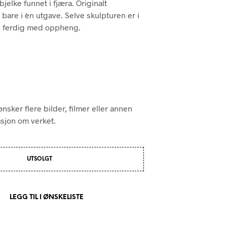
elke funnet i fjæra. Originalt
P
 bare i èn utgave. Selve skulpturen er i
R
s ferdig med oppheng.
O
D
U
K
T
E
R
I
H
nsker flere bilder, filmer eller annen
A
asjon om verket.
N
D
L
E
UTSOLGT
K
U
R
V
LEGG TIL I ØNSKELISTE
E
N
.