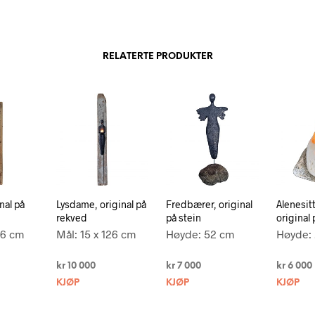
RELATERTE PRODUKTER
nal på
Lysdame, original på
Fredbærer, original
Alenesit
rekved
på stein
original 
96 cm
Mål: 15 x 126 cm
Høyde: 52 cm
Høyde:
kr
10 000
kr
7 000
kr
6 000
KJØP
KJØP
KJØP