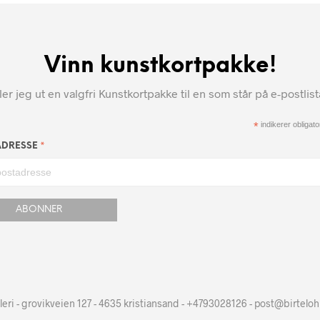
Vinn kunstkortpakke!
r jeg ut en valgfri Kunstkortpakke til en som står på e-postlis
*
indikerer obligator
*
ADRESSE
leri - grovikveien 127 - 4635 kristiansand - +4793028126 - post@birtelo