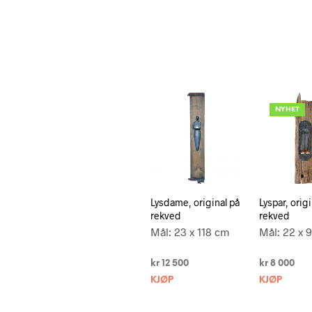
NYHET
Lysdame, original på
Lyspar, origi
rekved
rekved
Mål: 23 x 118 cm
Mål: 22 x 
kr
12 500
kr
8 000
KJØP
KJØP