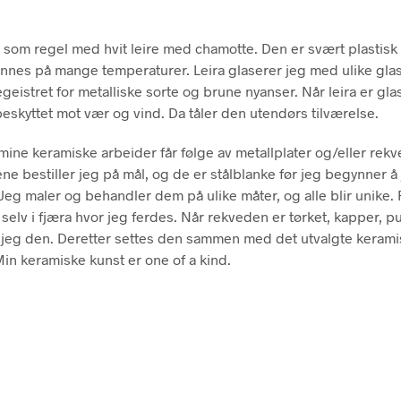
 som regel med hvit leire med chamotte. Den er svært plastisk
nnes på mange temperaturer. Leira glaserer jeg med ulike glas
geistret for metalliske sorte og brune nyanser. Når leira er glas
eskyttet mot vær og vind. Da tåler den utendørs tilværelse.
ine keramiske arbeider får følge av metallplater og/eller rekv
ene bestiller jeg på mål, og de er stålblanke før jeg begynner å
eg maler og behandler dem på ulike måter, og alle blir unike
 selv i fjæra hvor jeg ferdes. Når rekveden er tørket, kapper, p
jeg den. Deretter settes den sammen med det utvalgte keram
Min keramiske kunst er one of a kind.