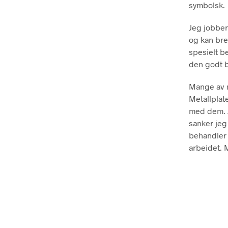
symbolsk.
Jeg jobber
og kan bre
spesielt be
den godt b
Mange av m
Metallplat
med dem. J
sanker jeg
behandler 
arbeidet. 