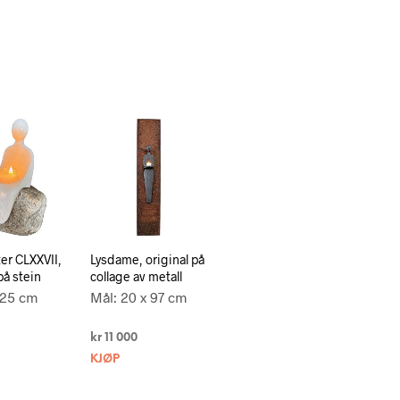
ter CLXXVII,
Lysdame, original på
på stein
collage av metall
 25 cm
Mål: 20 x 97 cm
kr
11 000
KJØP