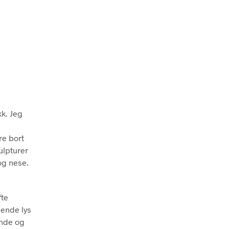
kk. Jeg
re bort
ulpturer
 og nese.
fte
vende lys
ende og