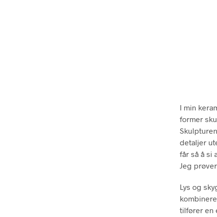
I min keram
former skul
Skulpturen
detaljer u
får så å si
Jeg prøver
Lys og sky
kombinerer
tilfører e