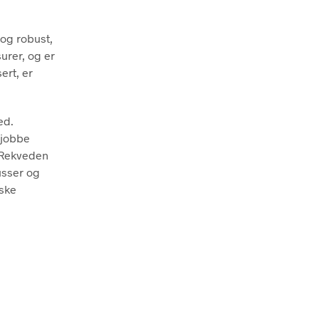
 og robust,
urer, og er
ert, er
ed.
 jobbe
. Rekveden
usser og
iske