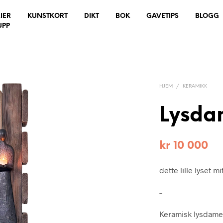
IER
KUNSTKORT
DIKT
BOK
GAVETIPS
BLOGG
UPP
HJEM
/
KERAMIKK
Lysda
kr
10 000
dette lille lyset 
–
Keramisk lysdame/