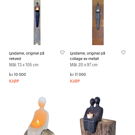
Lysdame, original på
Lysdame, original på
rekved
collage av metall
Mål: 13 x 105 cm
Mål: 20 x 97 cm
kr
10 000
kr
11 000
KJØP
KJØP