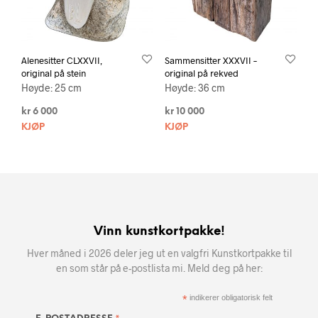
Alenesitter CLXXVII,
Sammensitter XXXVII –
original på stein
original på rekved
Høyde: 25 cm
Høyde: 36 cm
kr
6 000
kr
10 000
KJØP
KJØP
Vinn kunstkortpakke!
Hver måned i 2026 deler jeg ut en valgfri Kunstkortpakke til
en som står på e-postlista mi. Meld deg på her:
*
indikerer obligatorisk felt