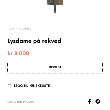
HJEM
/
KERAMIKK
Lysdame på rekved
kr
8 000
UTSOLGT
LEGG TIL I ØNSKELISTE
SHARE THIS PRODUCT