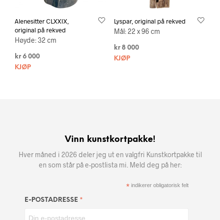
Alenesitter CLXXIX,
Lyspar, original på rekved
original på rekved
Mål: 22 x 96 cm
Høyde: 32 cm
kr
8 000
kr
6 000
KJØP
KJØP
Vinn kunstkortpakke!
Hver måned i 2026 deler jeg ut en valgfri Kunstkortpakke til
en som står på e-postlista mi. Meld deg på her:
*
indikerer obligatorisk felt
*
E-POSTADRESSE