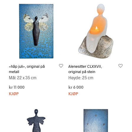
«håp juli», original på
Alenesitter CLXXVII,
metall
original på stein
Mål: 22 x 35 cm
Høyde: 25 cm
kr
11 000
kr
6 000
KJØP
KJØP