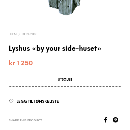
HJEM
/
KERAMIKK
Lyshus «by your side-huset»
kr
1 250
UTSOLGT
LEGG TIL I ØNSKELISTE
SHARE THIS PRODUCT