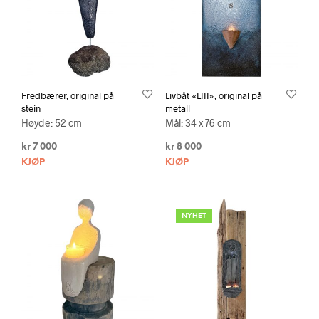
Fredbærer, original på
Livbåt «LIII», original på
stein
metall
Høyde: 52 cm
Mål: 34 x 76 cm
kr
7 000
kr
8 000
KJØP
KJØP
NYHET