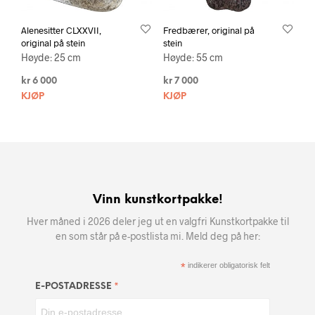
Alenesitter CLXXVII,
Fredbærer, original på
original på stein
stein
Høyde: 25 cm
Høyde: 55 cm
kr
6 000
kr
7 000
KJØP
KJØP
Vinn kunstkortpakke!
Hver måned i 2026 deler jeg ut en valgfri Kunstkortpakke til
en som står på e-postlista mi. Meld deg på her:
*
indikerer obligatorisk felt
*
E-POSTADRESSE