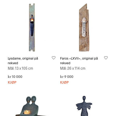
Lysdame, original på
Faros «LXVII», original på
rekved
rekved
Mål: 13 x 105 cm
Mål: 26 x 114 cm
kr
10 000
kr
9 000
KJØP
KJØP