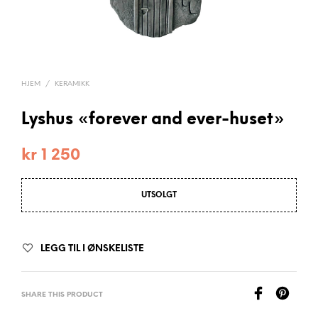
HJEM
/
KERAMIKK
Lyshus «forever and ever-huset»
kr
1 250
UTSOLGT
LEGG TIL I ØNSKELISTE
SHARE THIS PRODUCT