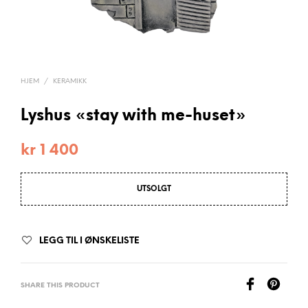
HJEM
/
KERAMIKK
Lyshus «stay with me-huset»
kr
1 400
UTSOLGT
LEGG TIL I ØNSKELISTE
SHARE THIS PRODUCT