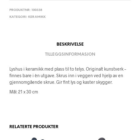
PRODUKTNR:
100338
KATEGORI:
KERAMIKK
BESKRIVELSE
TILLEGGSINFORMASJON
Lyshus i keramikk med plass til to telys. Originalt kunstverk –
finnes bare i èn utgave. Skrus inn i veggen ved hjelp av en
gjennomgående skrue. Gir fint lys og kaster skygger.
Mål: 21 x 30 cm
RELATERTE PRODUKTER