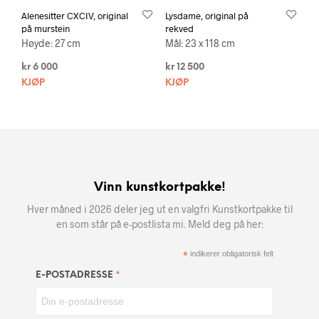
Alenesitter CXCIV, original
Lysdame, original på
på murstein
rekved
Høyde: 27 cm
Mål: 23 x 118 cm
kr
6 000
kr
12 500
KJØP
KJØP
Vinn kunstkortpakke!
Hver måned i 2026 deler jeg ut en valgfri Kunstkortpakke til
en som står på e-postlista mi. Meld deg på her:
*
indikerer obligatorisk felt
*
E-POSTADRESSE