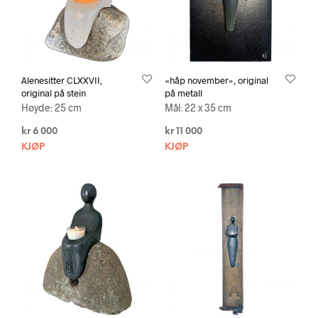
Alenesitter CLXXVII,
«håp november», original
original på stein
på metall
Høyde: 25 cm
Mål: 22 x 35 cm
kr
6 000
kr
11 000
KJØP
KJØP