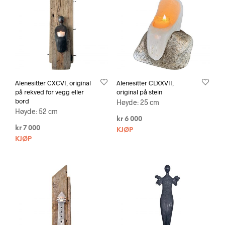
Alenesitter CXCVI, original
Alenesitter CLXXVII,
på rekved for vegg eller
original på stein
bord
Høyde: 25 cm
Høyde: 52 cm
kr
6 000
kr
7 000
KJØP
KJØP