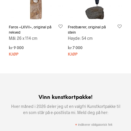
Faros «LXVII», original på
Fredbærer, original på
rekved
stein
Mål: 26 x 114 cm
Høyde: 54 cm
kr
9 000
kr
7 000
KJØP
KJØP
Vinn kunstkortpakke!
Hver måned i 2026 deler jeg ut en valgfri Kunstkortpakke til
en som står på e-postlista mi. Meld deg på her:
*
indikerer obligatorisk felt