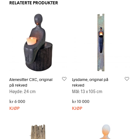
RELATERTE PRODUKTER
Alenesitter CXC, original
Lysdame, original på
på rekved
rekved
Høyde: 24 cm
Mål: 13 x 105 cm
kr
6 000
kr
10 000
KJØP
KJØP