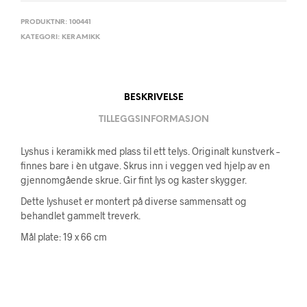
PRODUKTNR:
100441
KATEGORI:
KERAMIKK
BESKRIVELSE
TILLEGGSINFORMASJON
Lyshus i keramikk med plass til ett telys. Originalt kunstverk –
finnes bare i èn utgave. Skrus inn i veggen ved hjelp av en
gjennomgående skrue. Gir fint lys og kaster skygger.
Dette lyshuset er montert på diverse sammensatt og
behandlet gammelt treverk.
Mål plate: 19 x 66 cm