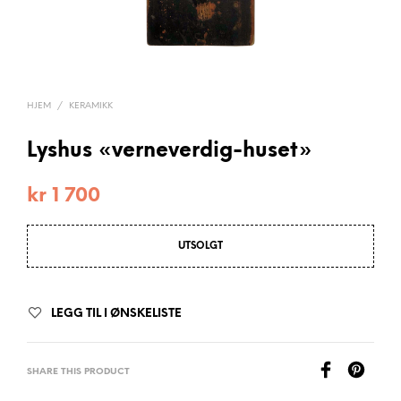
HJEM
/
KERAMIKK
Lyshus «verneverdig-huset»
kr
1 700
UTSOLGT
LEGG TIL I ØNSKELISTE
SHARE THIS PRODUCT