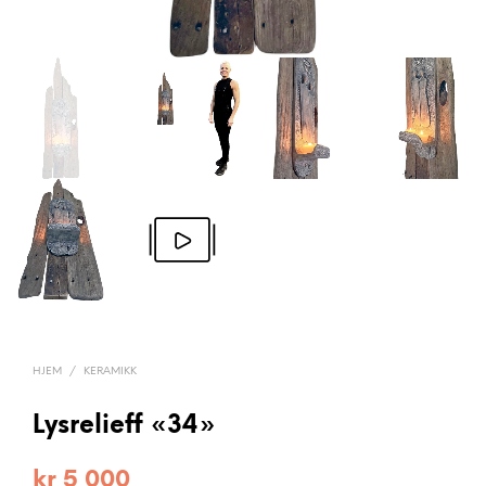
HJEM
/
KERAMIKK
Lysrelieff «34»
kr
5 000