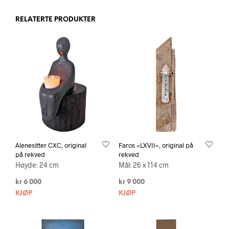
RELATERTE PRODUKTER
Alenesitter CXC, original
Faros «LXVII», original på
på rekved
rekved
Høyde: 24 cm
Mål: 26 x 114 cm
kr
6 000
kr
9 000
KJØP
KJØP