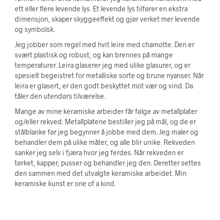
ett eller flere levende lys. Et levende lys tilfører en ekstra
dimensjon, skaper skyggeeffekt og gjør verket mer levende
og symbolsk.
Jeg jobber som regel med hvit leire med chamotte. Den er
svært plastisk og robust, og kan brennes på mange
temperaturer. Leira glaserer jeg med ulike glasurer, og er
spesielt begeistret for metalliske sorte og brune nyanser. Når
leira er glasert, er den godt beskyttet mot vær og vind. Da
tåler den utendørs tilværelse.
Mange av mine keramiske arbeider får følge av metallplater
og/eller rekved. Metallplatene bestiller jeg på mål, og de er
stålblanke før jeg begynner å jobbe med dem. Jeg maler og
behandler dem på ulike måter, og alle blir unike. Rekveden
sanker jeg selv i fjæra hvor jeg ferdes. Når rekveden er
tørket, kapper, pusser og behandler jeg den. Deretter settes
den sammen med det utvalgte keramiske arbeidet. Min
keramiske kunst er one of a kind.