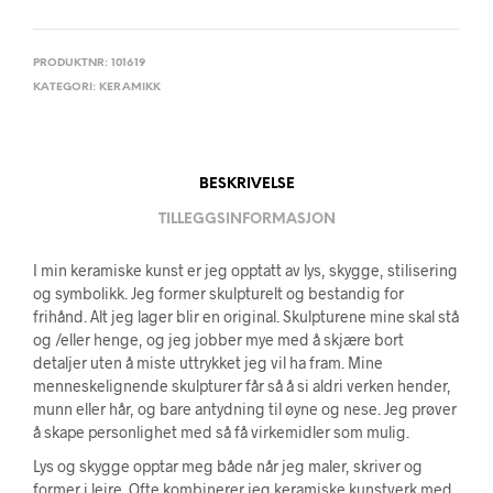
PRODUKTNR:
101619
KATEGORI:
KERAMIKK
BESKRIVELSE
TILLEGGSINFORMASJON
I min keramiske kunst er jeg opptatt av lys, skygge, stilisering
og symbolikk. Jeg former skulpturelt og bestandig for
frihånd. Alt jeg lager blir en original. Skulpturene mine skal stå
og /eller henge, og jeg jobber mye med å skjære bort
detaljer uten å miste uttrykket jeg vil ha fram. Mine
menneskelignende skulpturer får så å si aldri verken hender,
munn eller hår, og bare antydning til øyne og nese. Jeg prøver
å skape personlighet med så få virkemidler som mulig.
Lys og skygge opptar meg både når jeg maler, skriver og
former i leire. Ofte kombinerer jeg keramiske kunstverk med