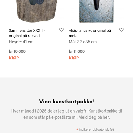
Sammensitter XXXII –
«håp januar», original på
original på rekved
metall
Høyde: 41 cm
Mål: 22 x 35 cm
kr
10 000
kr
11 000
KJØP
KJØP
Vinn kunstkortpakke!
Hver måned i 2026 deler jeg ut en valgfri Kunstkortpakke til
en som står på e-postlista mi. Meld deg på her:
*
indikerer obligatorisk felt