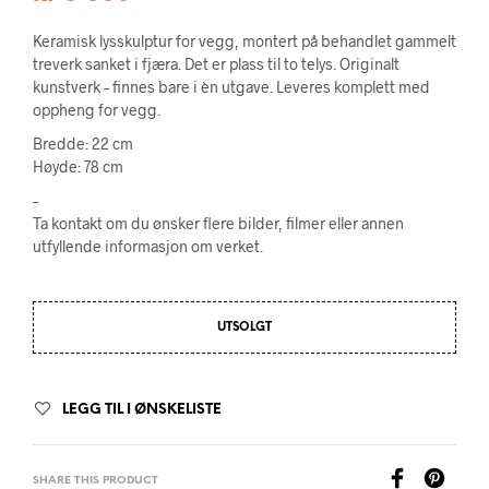
Keramisk lysskulptur for vegg, montert på behandlet gammelt
treverk sanket i fjæra. Det er plass til to telys. Originalt
kunstverk – finnes bare i èn utgave. Leveres komplett med
oppheng for vegg.
Bredde: 22 cm
Høyde: 78 cm
–
Ta kontakt om du ønsker flere bilder, filmer eller annen
utfyllende informasjon om verket.
UTSOLGT
LEGG TIL I ØNSKELISTE
SHARE THIS PRODUCT