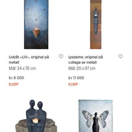
Livbåt «LIII», original på
Lysdame, original på
metall
collage av metall
Mål: 34 x 76 cm
Mål: 20 x 97 cm
kr
8 000
kr
11 000
KJØP
KJØP