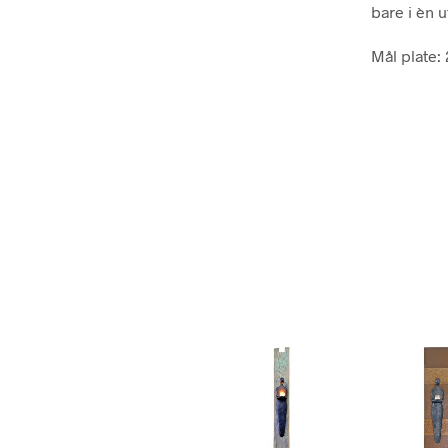
bare i èn 
Mål plate: