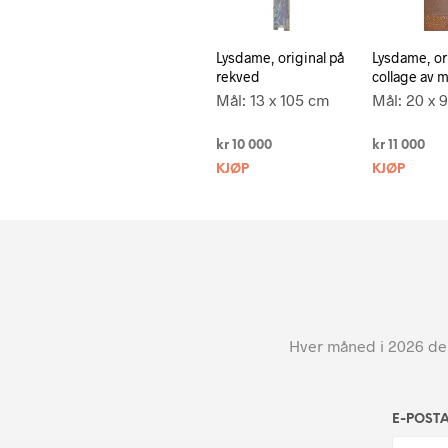
Lysdame, original på
Lysdame, or
rekved
collage av m
Mål: 13 x 105 cm
Mål: 20 x 
kr
10 000
kr
11 000
KJØP
KJØP
Hver måned i 2026 dele
E-POST