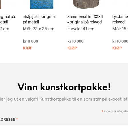
iginal på
«håp juli», original
Sammensitter XXXII
Lysdame,
etall
på metall
– original på rekved
rekved
97 cm
Mål: 22 x 35 cm
Høyde: 41 cm
Mål: 15
kr
11 000
kr
10 000
kr
10 00
KJØP
KJØP
KJØP
Vinn kunstkortpakke!
r jeg ut en valgfri Kunstkortpakke til en som står på e-postlis
*
indikerer obligator
*
ADRESSE