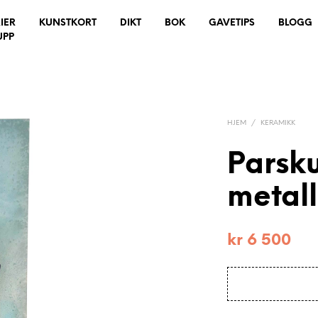
IER
KUNSTKORT
DIKT
BOK
GAVETIPS
BLOGG
UPP
HJEM
/
KERAMIKK
Parsku
metall
kr
6 500