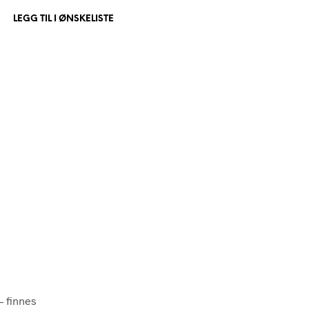
P
LEGG TIL I ØNSKELISTE
R
O
D
U
K
T
E
R
I
H
A
N
D
L
E
K
U
R
V
E
N
.
– finnes