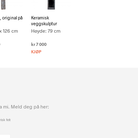
 original på
Keramisk
veggskulptur
 x 126 cm
Høyde: 79 cm
0
kr
7 000
KJØP
ta mi. Meld deg på her:
isk felt