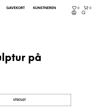
0
0
GAVEKORT
KUNSTNEREN
lptur på
D
U
H
A
R
I
N
UTSOLGT
G
E
N