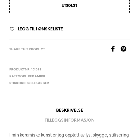
UTSOLGT
LEGG TIL I ØNSKELISTE
SHARE THIS PRODUCT
PRODUKTNR:
101391
KATEGORI:
KERAMIKK
STIKKORD:
SJELESØRGER
BESKRIVELSE
TILLEGGSINFORMASJON
I min keramiske kunst er jeg opptatt av lys, skygge, stilisering