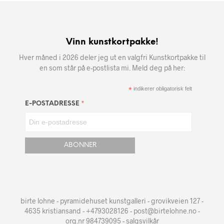
Vinn kunstkortpakke!
Hver måned i 2026 deler jeg ut en valgfri Kunstkortpakke til
en som står på e-postlista mi. Meld deg på her:
*
indikerer obligatorisk felt
*
E-POSTADRESSE
birte lohne - pyramidehuset kunstgalleri - grovikveien 127 -
4635 kristiansand - +4793028126 - post@birtelohne.no -
org.nr 984739095 -
salgsvilkår