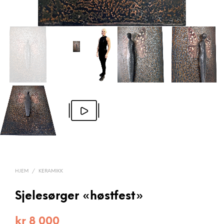
HJEM
/
KERAMIKK
Sjelesørger «høstfest»
kr
8 000