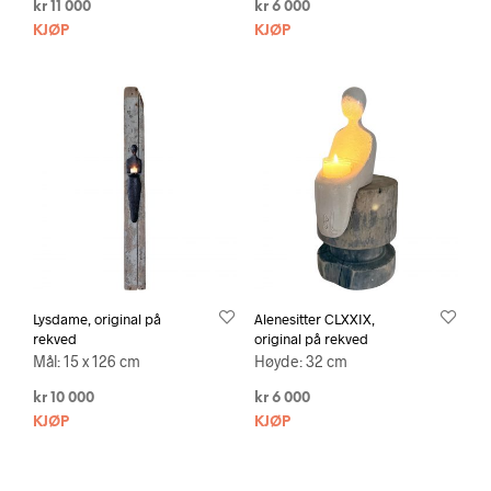
kr
11 000
kr
6 000
KJØP
KJØP
Lysdame, original på
Alenesitter CLXXIX,
rekved
original på rekved
Mål: 15 x 126 cm
Høyde: 32 cm
kr
10 000
kr
6 000
KJØP
KJØP