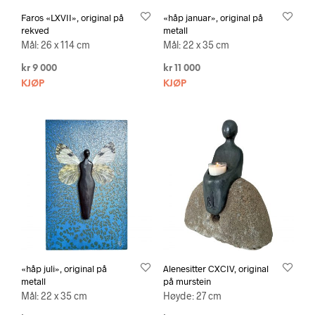
Faros «LXVII», original på
«håp januar», original på
rekved
metall
Mål: 26 x 114 cm
Mål: 22 x 35 cm
kr
9 000
kr
11 000
KJØP
KJØP
«håp juli», original på
Alenesitter CXCIV, original
metall
på murstein
Mål: 22 x 35 cm
Høyde: 27 cm