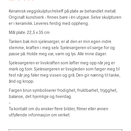
Keramisk veggskulptur/relieff på plate av behandlet metall.
Originalt kunstverk – finnes bare i èn utgave. Selve skulpturen
er i keramikk. Leveres ferdig med oppheng.
Mål plate: 22,5 x 35 cm
Tanken bak min sjelesørger, er at den er min egen indre
stemme, kraften i meg selv. Sjelesørgeren vil sørge for og
passe på. Holde meg var, varm og lys. Alle mine dager.
Sjelesørgeren er livskraften som løfter meg opp når jeg er
mørk og tom. Sjelesørgeren er livsgleden som farger meg til
fest når jeg føler meg vissen og grå. Den gir næring til tanke,
ånd og kropp.
Fargen brun symboliserer frodighet, fruktbarhet, trygghet,
balanse, det hjemlige og hverdag.
–
Ta kontakt om du ønsker flere bilder, filmer eller annen
utfyllende informasjon om verket.