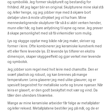
og symbolikk. Jeg former skulpturelt og bestandig for
frihånd. Alt jeg lager blir en original. Skulpturene mine skal stå
og /eller henge, og jeg jobber mye med å skjære bort
detaljer uten å miste uttrykket jeg vil ha fram. Mine
menneskelignende skulpturer får så å si aldri verken hender,
munn eller hår, og bare antydning til øyne og nese. Jeg prøver
å skape personlighet med så få virkemidler som mulig.
Lys og skygge opptar meg både når jeg maler, skriver og
former i leire. Ofte kombinerer jeg keramiske kunstverk med
ett eller flere levende lys. Et levende lys tilfører en ekstra
dimensjon, skaper skyggeeffekt og gjør verket mer levende
og symbolsk.
Jeg jobber som regel med hvit leire med chamotte. Den er
svært plastisk og robust, og kan brennes på mange
temperaturer. Leira glaserer jeg med ulike glasurer, og er
spesielt begeistret for metalliske sorte og brune nyanser. Når
leira er glasert, er den godt beskyttet mot vær og vind. Da
tåler den utendørs tilværelse.
Mange av mine keramiske arbeider får følge av metallplater
og/eller rekved. Metallplatene bestiller jeg på mål, og de er