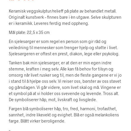
Keramisk veggskulptur/relieff på plate av behandlet metall.
Originalt kunstverk – finnes bare i èn utgave. Selve skulpturen
er i keramikk. Leveres ferdig med oppheng.
Mål plate: 22,5 x 35 cm
En sjelesørger er som regel en person som gir råd og
veiledning til mennesker som trenger hjelp og støtte i livet.
Sjelesørgeren er oftest en prest, diakon, lege eller psykolog.
Tanken bak min sjelesørger, er at den er min egen indre
stemme, kraften i meg selv. Alle kan få behov for tilsyn og
omsorg når livet rusker seg til, men de fleste gangene er vi jo
i stand til å hjelpe oss selv. Vi reiser oss, børster av oss støvet
og gårsdagen. Vi går videre, som livet skal og må. Vingene er
et symbol på at vi holder oss svevende og levende. Tross alt.
De symboliserer håp, mot, livskraft og livsglede.
Fargen blå symboliserer håp, tro, fred, harmoni, trofasthet,
sannhet, indre likevekt og evighet. Blå er også melankoliens
farge. Blått virker beroligende.
–