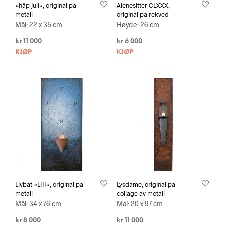
«håp juli», original på
Alenesitter CLXXX,
metall
original på rekved
Mål: 22 x 35 cm
Høyde: 26 cm
kr
11 000
kr
6 000
KJØP
KJØP
Livbåt «LIII», original på
Lysdame, original på
metall
collage av metall
Mål: 34 x 76 cm
Mål: 20 x 97 cm
kr
8 000
kr
11 000