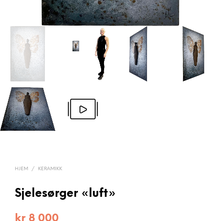
HJEM
/
KERAMIKK
Sjelesørger «luft»
kr
8 000