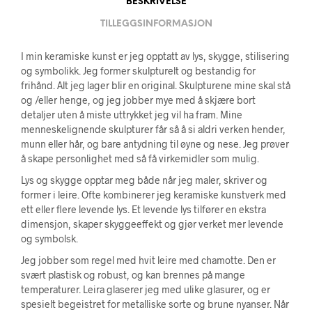
BESKRIVELSE
TILLEGGSINFORMASJON
I min keramiske kunst er jeg opptatt av lys, skygge, stilisering
og symbolikk. Jeg former skulpturelt og bestandig for
frihånd. Alt jeg lager blir en original. Skulpturene mine skal stå
og /eller henge, og jeg jobber mye med å skjære bort
detaljer uten å miste uttrykket jeg vil ha fram. Mine
menneskelignende skulpturer får så å si aldri verken hender,
munn eller hår, og bare antydning til øyne og nese. Jeg prøver
å skape personlighet med så få virkemidler som mulig.
Lys og skygge opptar meg både når jeg maler, skriver og
former i leire. Ofte kombinerer jeg keramiske kunstverk med
ett eller flere levende lys. Et levende lys tilfører en ekstra
dimensjon, skaper skyggeeffekt og gjør verket mer levende
og symbolsk.
Jeg jobber som regel med hvit leire med chamotte. Den er
svært plastisk og robust, og kan brennes på mange
temperaturer. Leira glaserer jeg med ulike glasurer, og er
spesielt begeistret for metalliske sorte og brune nyanser. Når