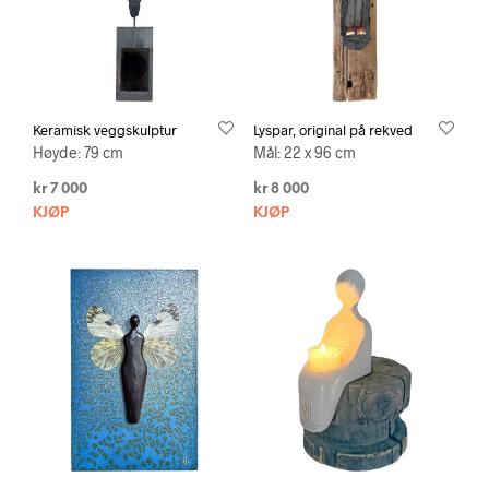
Keramisk veggskulptur
Lyspar, original på rekved
Høyde: 79 cm
Mål: 22 x 96 cm
kr
7 000
kr
8 000
KJØP
KJØP