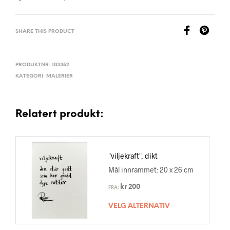
SHARE THIS PRODUCT
PRODUKTNR:
103352
KATEGORI:
MALERIER
Relatert produkt:
"viljekraft", dikt
Mål innrammet: 20 x 26 cm
kr
200
FRA:
VELG ALTERNATIV