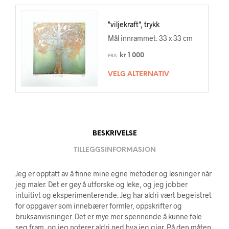
"viljekraft", trykk
Mål innrammet: 33 x 33 cm
kr
1 000
FRA:
VELG ALTERNATIV
BESKRIVELSE
TILLEGGSINFORMASJON
Jeg er opptatt av å finne mine egne metoder og løsninger når
jeg maler. Det er gøy å utforske og leke, og jeg jobber
intuitivt og eksperimenterende. Jeg har aldri vært begeistret
for oppgaver som innebærer formler, oppskrifter og
bruksanvisninger. Det er mye mer spennende å kunne føle
seg fram, og jeg noterer aldri ned hva jeg gjør. På den måten