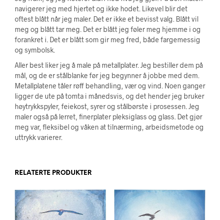
navigerer jeg med hjertet og ikke hodet. Likevel blir det
oftest blått når jeg maler. Det er ikke et bevisst valg. Blått vil
meg og blått tar meg. Det er blått jeg føler meg hjemme i og
forankret i. Det er blått som gir meg fred, både fargemessig
og symbolsk.
Aller best liker jeg å male på metallplater. Jeg bestiller dem på
mål, og de er stålblanke før jeg begynner å jobbe med dem.
Metallplatene tåler røff behandling, vær og vind. Noen ganger
ligger de ute på tomta i månedsvis, og det hender jeg bruker
høytrykkspyler, feiekost, syrer og stålbørste i prosessen. Jeg
maler også på lerret, finerplater pleksiglass og glass. Det gjør
meg var, fleksibel og våken at tilnærming, arbeidsmetode og
uttrykk varierer.
RELATERTE PRODUKTER