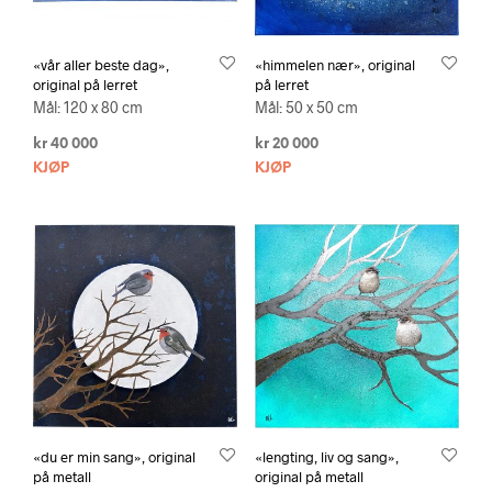
«vår aller beste dag»,
«himmelen nær», original
original på lerret
på lerret
Mål: 120 x 80 cm
Mål: 50 x 50 cm
kr
40 000
kr
20 000
KJØP
KJØP
«du er min sang», original
«lengting, liv og sang»,
på metall
original på metall