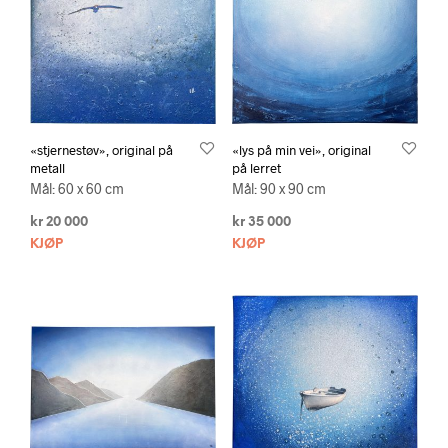
«stjernestøv», original på
«lys på min vei», original
metall
på lerret
Mål: 60 x 60 cm
Mål: 90 x 90 cm
kr
20 000
kr
35 000
KJØP
KJØP