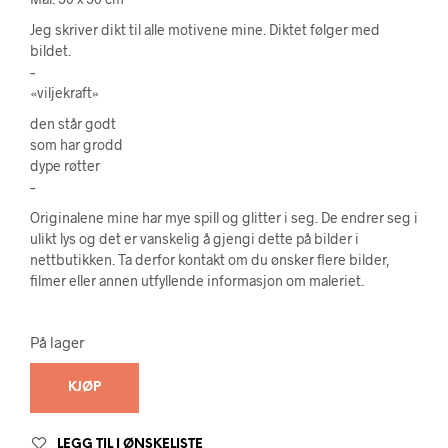
Jeg skriver dikt til alle motivene mine. Diktet følger med
bildet.
–
«viljekraft»
den står godt
som har grodd
dype røtter
–
Originalene mine har mye spill og glitter i seg. De endrer seg i
ulikt lys og det er vanskelig å gjengi dette på bilder i
nettbutikken. Ta derfor kontakt om du ønsker flere bilder,
filmer eller annen utfyllende informasjon om maleriet.
På lager
KJØP
LEGG TIL I ØNSKELISTE