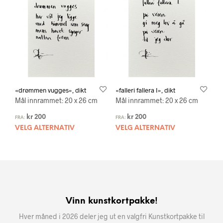
«drømmen vugges», dikt
«falleri fallera I», dikt
Mål innrammet: 20 x 26 cm
Mål innrammet: 20 x 26 cm
kr
200
kr
200
FRA:
FRA:
VELG ALTERNATIV
VELG ALTERNATIV
Vinn kunstkortpakke!
Hver måned i 2026 deler jeg ut en valgfri Kunstkortpakke til