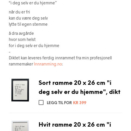
“i deg selv er du hjemme”
når du er fri
kan du være deg selv
lytte til egen stemme
å dra avgårde
hvor som helst
for i deg selv er du hjemme
–
Diktet kan leveres ferdig innrammet fra min profesjonell
rammemaker
Innramming.no
:
Sort ramme 20 x 26 cm "i
deg selv er du hjemme", dikt
LEGG TIL FOR
KR
399
Hvit ramme 20 x 26 cm "i