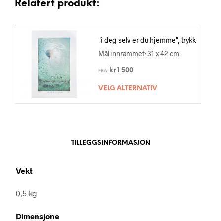
Relatert produkt:
"i deg selv er du hjemme", trykk
Mål innrammet: 31 x 42 cm
kr
1 500
FRA:
VELG ALTERNATIV
TILLEGGSINFORMASJON
Vekt
0,5 kg
Dimensjone