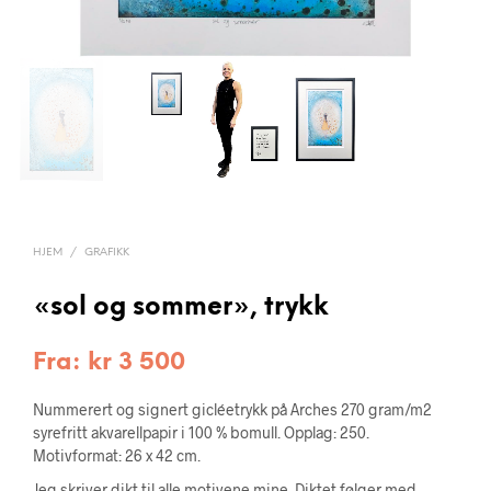
HJEM
/
GRAFIKK
«sol og sommer», trykk
Fra:
kr
3 500
Nummerert og signert gicléetrykk på Arches 270 gram/m2
syrefritt akvarellpapir i 100 % bomull. Opplag: 250.
Motivformat: 26 x 42 cm.
Jeg skriver dikt til alle motivene mine. Diktet følger med