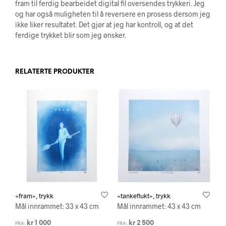
fram til ferdig bearbeidet digital fil oversendes trykkeri. Jeg
og har også muligheten til å reversere en prosess dersom jeg
ikke liker resultatet. Det gjør at jeg har kontroll, og at det
ferdige trykket blir som jeg ønsker.
RELATERTE PRODUKTER
«fram», trykk
«tankeflukt», trykk
Mål innrammet: 33 x 43 cm
Mål innrammet: 43 x 43 cm
kr
1 000
kr
2 500
FRA:
FRA: