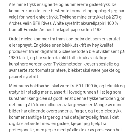
Alle mine trykk er signerte og nummererte gicleetrykk. De
kommer kun i det ene bestemte formatet og opplaget jeg har
valgt for hvert enkelt trykk. Trykkene mine er trykket på 270 g
Arches Velin BFK Rives White syrefritt akvarellpapir i 100 %
bomull. Franske Arches har laget papir siden 1492.
Ordet giclee kommer fra fransk og betyr det som er sprutet
eller sprayet. En giclee er en blekkutskrift av høy kvalitet
produsert fra en digital fil. Gicleemetoden ble utviklet sent på
1980 tallet, og har siden da blitt tatt i bruk av utallige
kunstnere verden over. Trykkemetoden krever spesielle og
avanserte storformatsprintere, blekket skal være lysekte og
papiret syrefritt.
Minimums holdbarhet skal være fra 60 til 100 år, og teknikk og
utstyr blir stadig mer avansert. Hovedgrunnen til at jeg som
kunstner liker giclee så godt, er at denne trykkemetoden gjør
det mulig å få fram millioner av fargenyanser. Mange av mine
bilder har glidende overganger av farger, og i et gicleetrykk
kommer samtlige farger og små detaljer tydelig fram. I det
digitale arbeidet med en giclee, kjøper jeg hjelp fra
profesjonelle, men jeg er med på alle deler av prosessen helt