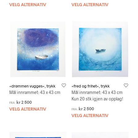
VELG ALTERNATIV
VELG ALTERNATIV
«drømmen vugges», trykk
«fred og frihet», trykk
Mål innrammet: 43 x 43 cm
Mål innrammet: 43 x 43 cm
Kun 20 stk igjen av opplag!
kr
2 500
FRA:
kr
2 500
VELG ALTERNATIV
FRA:
VELG ALTERNATIV