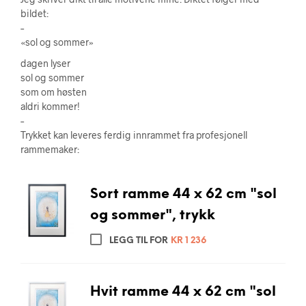
bildet:
–
«sol og sommer»
dagen lyser
sol og sommer
som om høsten
aldri kommer!
–
Trykket kan leveres ferdig innrammet fra profesjonell
rammemaker:
Sort ramme 44 x 62 cm "sol
og sommer", trykk
LEGG TIL FOR
KR
1 236
Hvit ramme 44 x 62 cm "sol