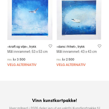
«kraft og vilje», trykk
«dans i frihet», trykk
Mål innrammet: 53 x 53 cm
Mål innrammet: 43 x 43 cm
kr
3 500
kr
2 500
FRA:
FRA:
VELG ALTERNATIV
VELG ALTERNATIV
Vinn kunstkortpakke!
Hver måned i 2026 deler jeg ut en valgfri Kunstkortpakke til