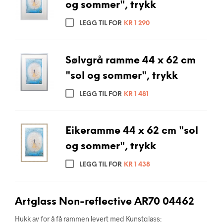
og sommer", trykk
LEGG TIL FOR
KR
1 290
Sølvgrå ramme 44 x 62 cm
"sol og sommer", trykk
LEGG TIL FOR
KR
1 481
Eikeramme 44 x 62 cm "sol
og sommer", trykk
LEGG TIL FOR
KR
1 438
Artglass Non-reflective AR70 04462
Hukk av for å få rammen levert med Kunstglass: