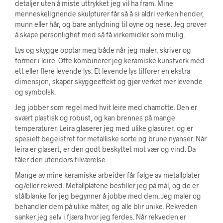
detaljer uten å miste uttrykket jeg vil ha fram. Mine
menneskelignende skulpturer får så å si aldri verken hender,
munn eller hår, og bare antydning til øyne og nese. Jeg prøver
å skape personlighet med så få virkemidler som mulig.
Lys og skygge opptar meg både når jeg maler, skriver og
former i leire. Ofte kombinerer jeg keramiske kunstverk med
ett eller flere levende lys. Et levende lys tilfører en ekstra
dimensjon, skaper skyggeeffekt og gjør verket mer levende
og symbolsk.
Jeg jobber som regel med hvit leire med chamotte. Den er
svært plastisk og robust, og kan brennes på mange
temperaturer. Leira glaserer jeg med ulike glasurer, og er
spesielt begeistret for metalliske sorte og brune nyanser. Når
leira er glasert, er den godt beskyttet mot vær og vind. Da
tåler den utendørs tilværelse.
Mange av mine keramiske arbeider får følge av metallplater
og/eller rekved. Metallplatene bestiller jeg på mål, og de er
stålblanke før jeg begynner å jobbe med dem. Jeg maler og
behandler dem på ulike måter, og alle blir unike. Rekveden
sanker jeg selv i fjæra hvor jeg ferdes. Når rekveden er