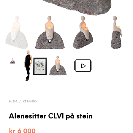
HJEM
/
KERAMIKK
Alenesitter CLVI på stein
kr
6 000