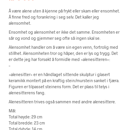
Å være alene uten å kjenne på frykt eller skam eller ensomhet.
Å finne fred og forankring i seg selv. Det kaller jeg
alensomhet.
Ensomhet og alensomhet er ikke det samme. Ensomheten er
sår og vond og gjemmer seg ofte så ingen skal se.
Alensomhet handler om å være sin egen venn, fortrolig med
stillhet. Alensomheten tror og håper, den er lys og trygg. Det
er dette jeg har forsøkt å formidle med «alenesitteren»:
–
«alenesitter» er en håndlaget sittende skulptur i glasert
keramikk montert på en kraftig stein/murstein sanket i fjæra.
Figuren er tilpasset steinens form. Det er plass til telys i
alenesitterens fang.
Alenesitteren trives også sammen med andre alenesittere.
Mål:
Total høyde: 29 cm
Total bredde: 23 cm
Total dybde: 14 cm