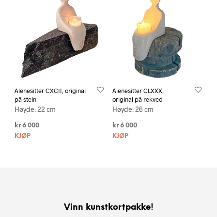
Alenesitter CXCII, original
Alenesitter CLXXX,
på stein
original på rekved
Høyde: 22 cm
Høyde: 26 cm
kr
6 000
kr
6 000
KJØP
KJØP
Vinn kunstkortpakke!