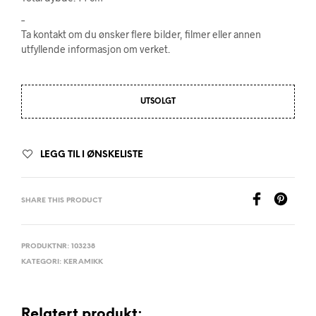
–
Ta kontakt om du ønsker flere bilder, filmer eller annen
utfyllende informasjon om verket.
UTSOLGT
LEGG TIL I ØNSKELISTE
SHARE THIS PRODUCT
PRODUKTNR:
103238
KATEGORI:
KERAMIKK
Relatert produkt: