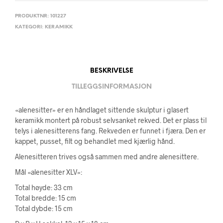
PRODUKTNR:
101227
KATEGORI:
KERAMIKK
BESKRIVELSE
TILLEGGSINFORMASJON
«alenesitter» er en håndlaget sittende skulptur i glasert
keramikk montert på robust selvsanket rekved. Det er plass til
telys i alenesitterens fang. Rekveden er funnet i fjæra. Den er
kappet, pusset, filt og behandlet med kjærlig hånd.
Alenesitteren trives også sammen med andre alenesittere.
Mål «alenesitter XLV»:
Total høyde: 33 cm
Total bredde: 15 cm
Total dybde: 15 cm