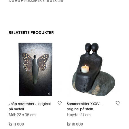
D x B x H sokkel: 13 x 15 x 18 cm
RELATERTE PRODUKTER
«håp november», original
Sammensitter XXXV –
på metall
original på stein
Mål: 22 x 35 cm
Høyde: 27 cm
kr
11 000
kr
10 000