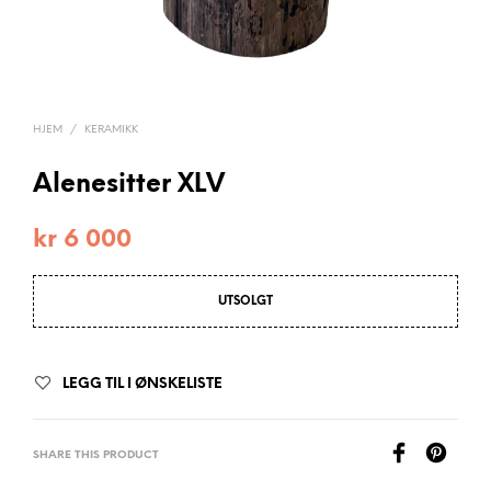
HJEM
/
KERAMIKK
Alenesitter XLV
kr
6 000
UTSOLGT
LEGG TIL I ØNSKELISTE
SHARE THIS PRODUCT